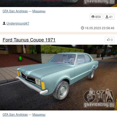
GTA San Andreas
—
Машины
859
41
Underground47
16.05.2023 23:58:46
Ford Taunus Coupe 1971
0
GTA San Andreas
—
Машины