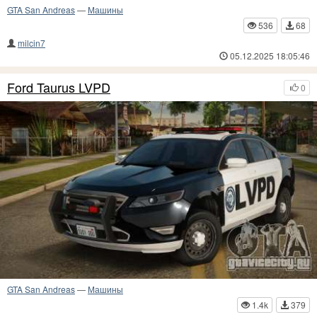
GTA San Andreas
—
Машины
536
68
milcin7
05.12.2025 18:05:46
Ford Taurus LVPD
0
GTA San Andreas
—
Машины
1.4k
379