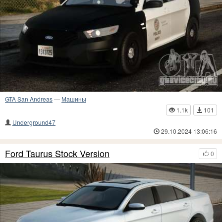
GTA San Andreas
—
Машины
1.1k
101
Underground47
29.10.2024 13:06:16
Ford Taurus Stock Version
0