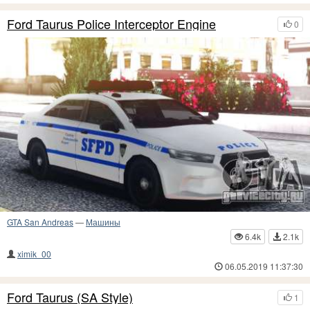
Ford Taurus Police Interceptor Engine
0
GTA San Andreas
—
Машины
6.4k
2.1k
ximik_00
06.05.2019 11:37:30
Ford Taurus (SA Style)
1