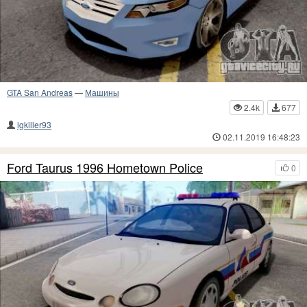
GTA San Andreas
—
Машины
2.4k
677
lgkiller93
02.11.2019 16:48:23
Ford Taurus 1996 Hometown Police
0