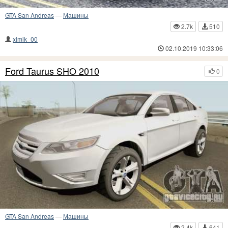
GTA San Andreas
—
Машины
2.7k
510
ximik_00
02.10.2019 10:33:06
Ford Taurus SHO 2010
0
GTA San Andreas
—
Машины
2.4k
641