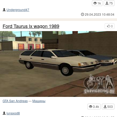
1k
75
Underground47
29.04.2023 10:48:04
Ford Taurus lx wagon 1989
0
GTA San Andreas
—
Машины
3.4k
503
lunaxod8