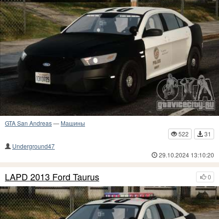
GTA San Andreas
—
Машины
522
31
Underground47
29.10.2024 13:10:20
LAPD 2013 Ford Taurus
0