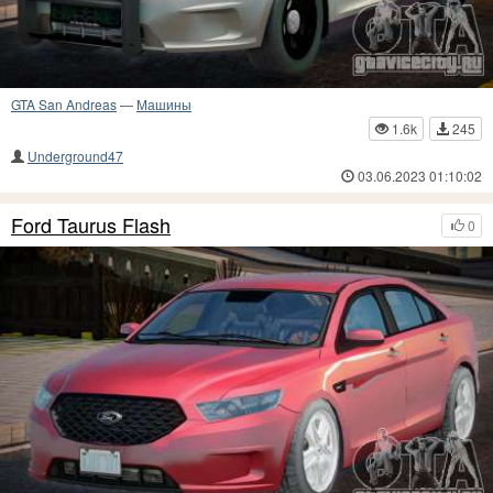
GTA San Andreas
—
Машины
1.6k
245
Underground47
03.06.2023 01:10:02
Ford Taurus Flash
0