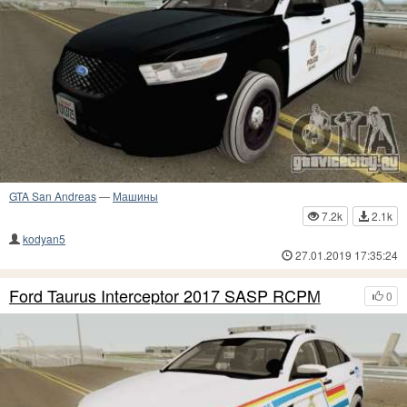
GTA San Andreas
—
Машины
7.2k
2.1k
kodyan5
27.01.2019 17:35:24
Ford Taurus Interceptor 2017 SASP RCPM
0