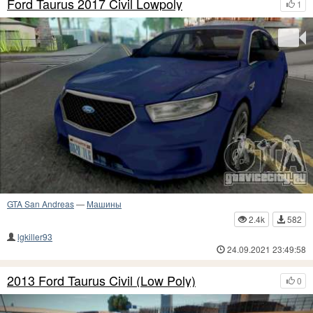
Ford Taurus 2017 Civil Lowpoly
1
GTA San Andreas
—
Машины
2.4k
582
lgkiller93
24.09.2021 23:49:58
2013 Ford Taurus Civil (Low Poly)
0