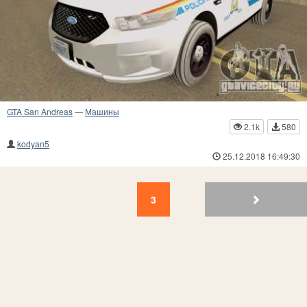
GTA San Andreas
—
Машины
2.1k
580
kodyan5
25.12.2018 16:49:30
3
2
1
3