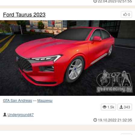
22.04.2023 02:51:55
Ford Taurus 2023
0
GTA San Andreas
—
Машины
1.5k
343
Underground47
19.10.2022 21:32:35