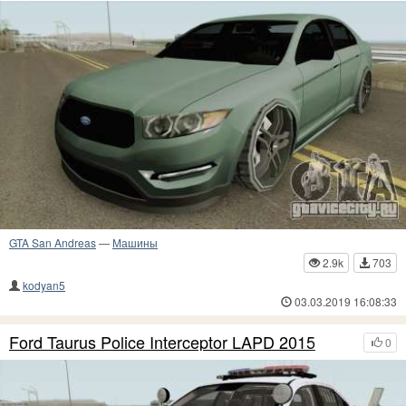
GTA San Andreas
—
Машины
2.9k
703
kodyan5
03.03.2019 16:08:33
Ford Taurus Police Interceptor LAPD 2015
0