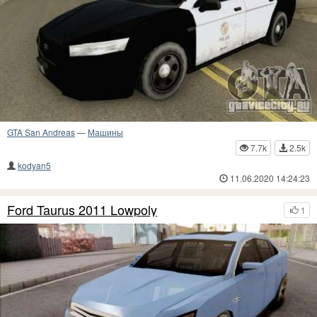
GTA San Andreas
—
Машины
7.7k
2.5k
kodyan5
11.06.2020 14:24:23
Ford Taurus 2011 Lowpoly
1