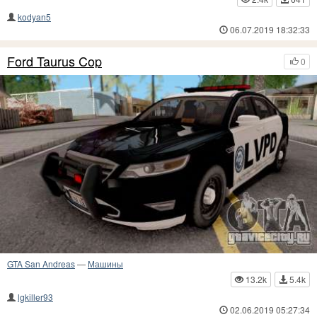
kodyan5
06.07.2019 18:32:33
Ford Taurus Cop
0
GTA San Andreas
—
Машины
13.2k
5.4k
lgkiller93
02.06.2019 05:27:34