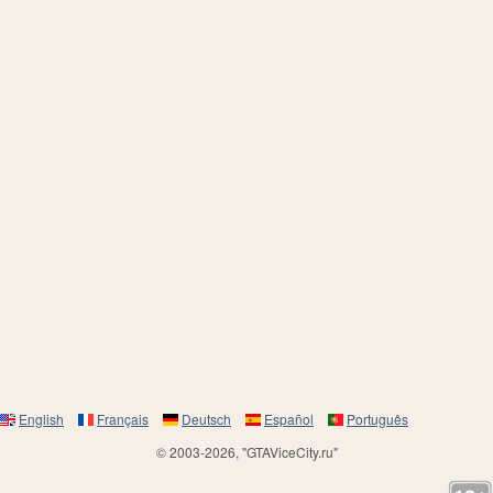
English
Français
Deutsch
Español
Português
© 2003-2026, "GTAViceCity.ru"