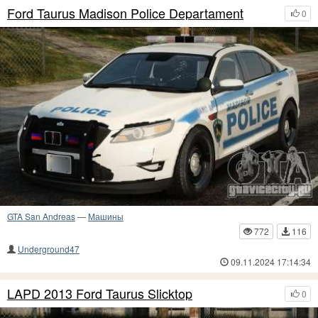
Ford Taurus Madison Police Departament
0
GTA San Andreas
—
Машины
772
116
Underground47
09.11.2024 17:14:34
LAPD 2013 Ford Taurus Slicktop
0