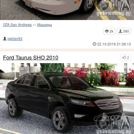
GTA San Andreas
—
Машины
2k
380
lgkiller93
22.10.2019 21:36:13
Ford Taurus SHO 2010
2