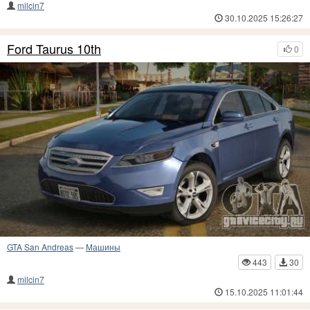
milcin7
30.10.2025 15:26:27
Ford Taurus 10th
0
GTA San Andreas
—
Машины
443
30
milcin7
15.10.2025 11:01:44