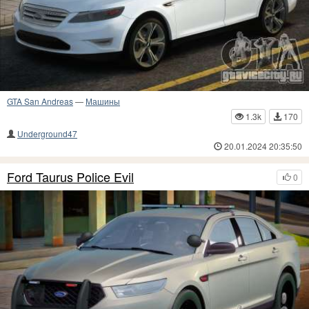
GTA San Andreas
—
Машины
1.3k
170
Underground47
20.01.2024 20:35:50
Ford Taurus Police Evil
0