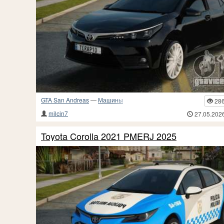
GTA San Andreas
—
Машины
28
milcin7
27.05.202
Toyota Corolla 2021 PMERJ 2025