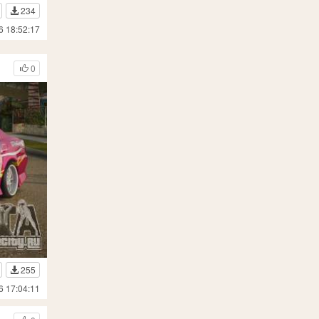
234
6 18:52:17
0
255
6 17:04:11