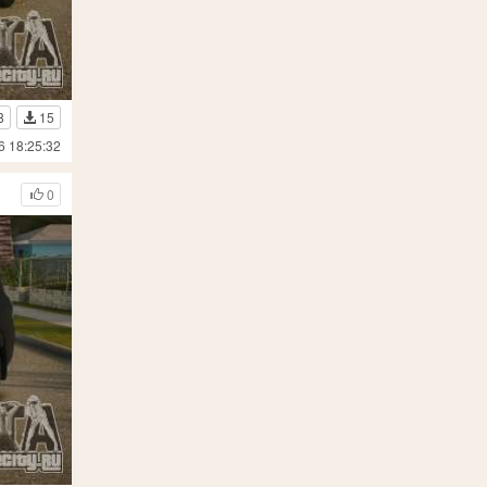
8
15
6 18:25:32
0