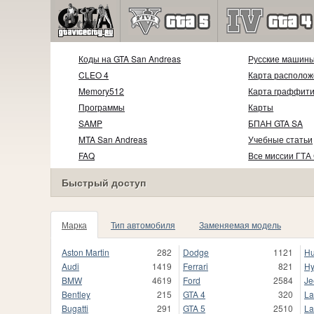
Коды на GTA San Andreas
Русские машин
CLEO 4
Карта располож
Memory512
Карта граффит
Программы
Карты
SAMP
БПАН GTA SA
MTA San Andreas
Учебные статьи
FAQ
Все миссии ГТА
Быстрый доступ
Марка
Тип автомобиля
Заменяемая модель
Aston Martin
282
Dodge
1121
H
Audi
1419
Ferrari
821
Hy
BMW
4619
Ford
2584
Je
Bentley
215
GTA 4
320
La
Bugatti
291
GTA 5
2510
La