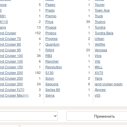
nova
5
Paseo
1
Tourer
0
1
Prado
1
Town Ace
X81
1
Premio
1
Truck
X110
2
Prius
39
Trueno
jang
13
Proace
1
Tundra
nd Cruiser
152
Probox
1
Tundra Baja
nd Cruiser 70
4
Progres
2
Urban
nd Cruiser 80
7
Quantum
1
Vellfire
nd Cruiser 95
1
RAV4
20
Verossa
nd Cruiser 100
36
RB3
1
Vios
nd Cruiser 105
6
Rancher
1
Vitz
nd Cruiser 150
1
Revolution
1
WiLL
nd Cruiser 200
192
S130
1
XV70
nd Cruiser 250
1
Scion
2
Yaris
nd Cruiser 300
24
Sequoia
6
land cruiser prado
nd Cruiser FJ70
3
Series 80
1
Другие
nd Cruiser Machito
3
Siena
1
v55
Применить