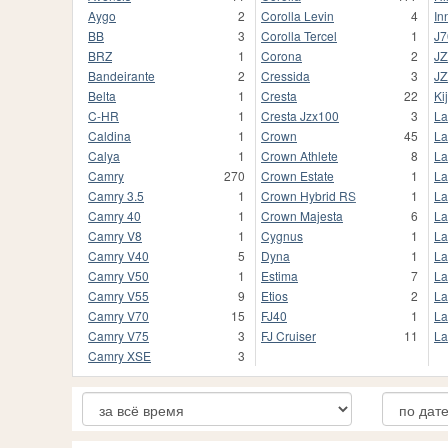
Aygo
2
Corolla Levin
4
In
BB
3
Corolla Tercel
1
J7
BRZ
1
Corona
2
JZ
Bandeirante
2
Cressida
3
JZ
Belta
1
Cresta
22
Ki
C-HR
1
Cresta Jzx100
3
La
Caldina
1
Crown
45
La
Calya
1
Crown Athlete
8
La
Camry
270
Crown Estate
1
La
Camry 3.5
1
Crown Hybrid RS
1
La
Camry 40
1
Crown Majesta
6
La
Camry V8
1
Cygnus
1
La
Camry V40
5
Dyna
1
La
Camry V50
1
Estima
7
La
Camry V55
9
Etios
2
La
Camry V70
15
FJ40
1
La
Camry V75
3
FJ Cruiser
11
La
Camry XSE
3