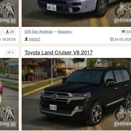
GTA San Andreas
—
Машины
5
28
22
milcin7
6 18:26:03
24.05.202
Toyota Land Cruiser V8 2017
0