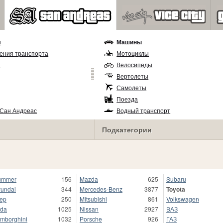
ы
Машины
ения транспорта
Мотоциклы
и
Велосипеды
Вертолеты
Самолеты
Поезда
 Сан Андреас
Водный транспорт
Подкатегории
ummer
156
Mazda
625
Subaru
undai
344
Mercedes-Benz
3877
Toyota
ep
250
Mitsubishi
861
Volkswagen
da
1025
Nissan
2927
ВАЗ
mborghini
1032
Porsche
926
ГАЗ