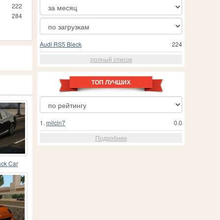
222
284
Audi RS5 Bleck
224
полный список
ТОП ЛУЧШИХ
1.
milcin7
0.0
Подробнее
ack Car