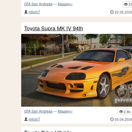
GTA San Andreas
—
Машины
2
milcin7
22.05.202
Toyota Supra MK IV 94th
GTA San Andreas
—
Машины
2.8k
milcin7
05.04.202