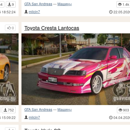
GTA San Andreas
—
Машины
54
9
1.4k
milcin7
6 18:52:24
22.05.202
Toyota Cresta Lantocas
0
GTA San Andreas
—
Машины
752
903
milcin7
6 15:09:22
04.04.202