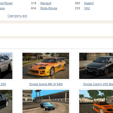
nd Rover
318
Renault
583
КамАЗ
xus
604
Rolls-Royce
233
УАЗ
Смотреть все
r 200
Toyota Supra MK IV 94th
Toyota Camry V55 Bl