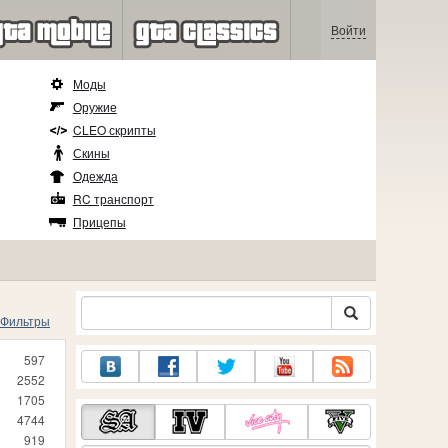
Войти
Моды
Оружие
CLEO скрипты
Скины
Одежда
RC транспорт
Прицепы
Фильтры
597
2552
1705
4744
919