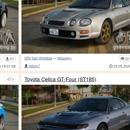
GTA San Andreas
—
Машины
6
51
22
milcin7
6 18:01:58
25.05.202
Toyota Celica GT-Four (ST185)
0