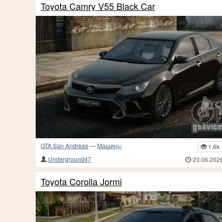
Toyota Camry V55 Black Car
GTA San Andreas
—
Машины
1.6k
Underground47
23.06.202
Toyota Corolla Jormi