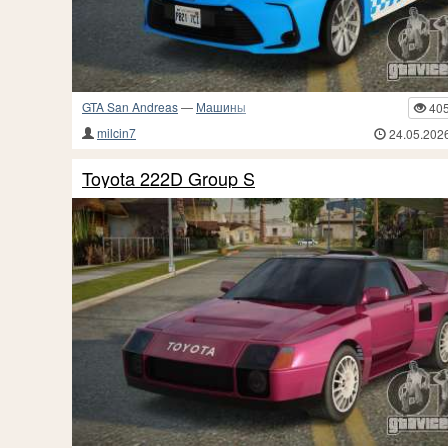
GTA San Andreas
—
Машины
40
milcin7
24.05.202
Toyota 222D Group S