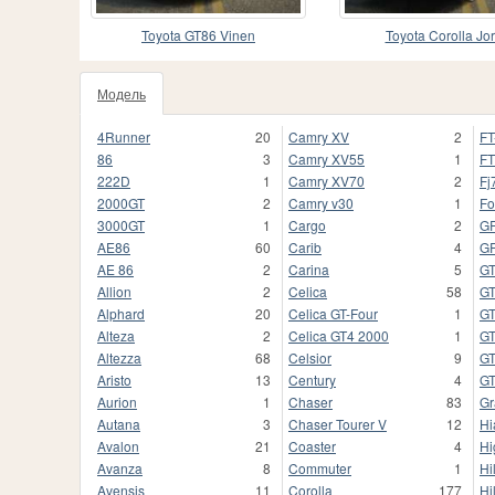
Toyota GT86 Vinen
Toyota Corolla Jo
Модель
4Runner
20
Camry XV
2
FT
86
3
Camry XV55
1
FT
222D
1
Camry XV70
2
Fj
2000GT
2
Camry v30
1
Fo
3000GT
1
Cargo
2
G
AE86
60
Carib
4
GR
AE 86
2
Carina
5
G
Allion
2
Celica
58
GT
Alphard
20
Celica GT-Four
1
GT
Alteza
2
Celica GT4 2000
1
GT
Altezza
68
Celsior
9
G
Aristo
13
Century
4
G
Aurion
1
Chaser
83
Gr
Autana
3
Chaser Tourer V
12
Hi
Avalon
21
Coaster
4
Hi
Avanza
8
Commuter
1
Hi
Avensis
11
Corolla
177
Hi