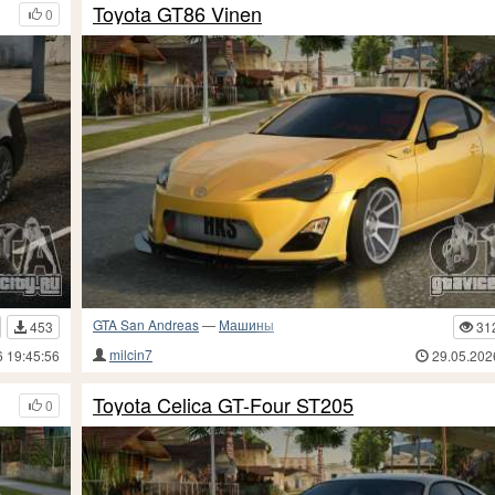
Toyota GT86 Vinen
0
GTA San Andreas
—
Машины
453
31
milcin7
6 19:45:56
29.05.202
Toyota Celica GT-Four ST205
0