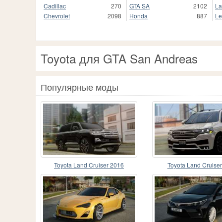
Cadillac
270
GTA SA
2102
La
Chevrolet
2098
Honda
887
Le
Toyota для GTA San Andreas
Популярные моды
Toyota Land Cruiser 2016
Toyota Land Cruise