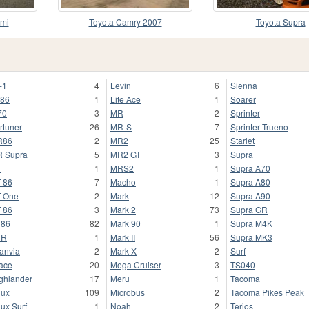
rmi
Toyota Camry 2007
Toyota Supra
-1
4
Levin
6
Sienna
86
1
Lite Ace
1
Soarer
70
3
MR
2
Sprinter
rtuner
26
MR-S
7
Sprinter Trueno
R86
2
MR2
25
Starlet
 Supra
5
MR2 GT
3
Supra
T
1
MRS2
1
Supra A70
-86
7
Macho
1
Supra A80
-One
2
Mark
12
Supra A90
 86
3
Mark 2
73
Supra GR
T86
82
Mark 90
1
Supra M4K
TR
1
Mark II
56
Supra MK3
anvia
2
Mark X
2
Surf
ace
20
Mega Cruiser
3
TS040
ghlander
17
Meru
1
Tacoma
lux
109
Microbus
2
Tacoma Pikes Peak
lux Surf
1
Noah
2
Terios