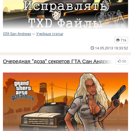
GTA San Andreas
—
Учебные статьи
71k
Как работать с текстурными TXD файлами
14.05.2013 19:33:52
Всем Привет! С вами BADIkPAN из Студии "Silent World Game"
И эта статья посвящена - работе с "TXD" и замене текстур в программе
Очередная "доза" секретов ГТА Сан Андреас
TXD Workshop.
50