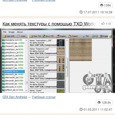
Здесь я вам расскажу,как пользоваться данной программой на основе
138k
игры GTA San Andreas.
17.07.2011 19:16:38
Как менять текстуры с помощью TXD Workshop
119
GTA San Andreas
—
Учебные статьи
128.6k
01.03.2011 11:02:47