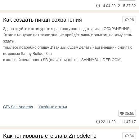
14.04.2012 15:37:32
Доброго времени суток! Мне в ЛС пришло достаточно много писем с
Как создать пикап сохранения
28
просьбой разъяснить тот или иной момент, и посему я решил написать
несколько учебников.
Здравствуйте в этом уроке я расскажу как создать пикап СОХРАНЕНИЯ.
Этого в мануале нет такое знание прийдёт лишь с опытом ,но кому лень
ждать ,
тому всё подробно опишу .Итак ,мы будем делать наш внешний скрипт с
помощью Sanny Builder 3 ,а
в дальнейшем просто SB (скачать можете с SANNYBUILDER.COM)
GTA San Andreas
—
Учебные статьи
25.5k
22.11.2011 11:47:17
Kак тонировать стёкла в Zmodeler’e
34