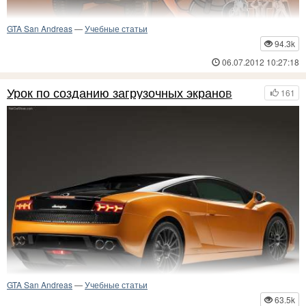
GTA San Andreas
—
Учебные статьи
94.3k
Очередная &amp;amp;quot;доза&amp;amp;quot; секретов ГТА Сан
06.07.2012 10:27:18
Андреас
В полной новости я приведу несколько непонятностей всеми любимой
Урок по созданию загрузочных экранов
161
ГТА Сан Андреас.
GTA San Andreas
—
Учебные статьи
63.5k