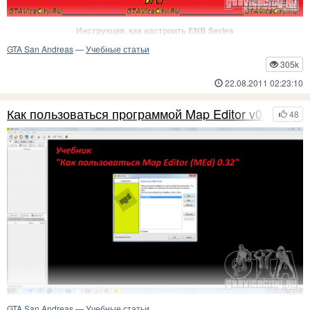
Инструкция, как настроить ENB Series
GTA San Andreas
—
Учебные статьи
Эта инструкция для тех, кто желает настроить ENB под свой ПК (GTA SA).
305k
22.08.2011 02:23:10
Как пользоваться программой Map Editor v0.32
48
GTA San Andreas
—
Учебные статьи