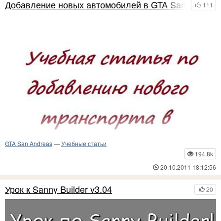
Добавление новых автомобилей в GTA San Andrea
111
Учебная статья по пользованию программой GXT Editor 1.2 для GTA
San Andreas
GTA San Andreas
—
Учебные статьи
194.8k
20.10.2011 18:12:56
Урок к Sanny Builder v3.04
20
Добавление новых автомобилей в GTA San Andreas