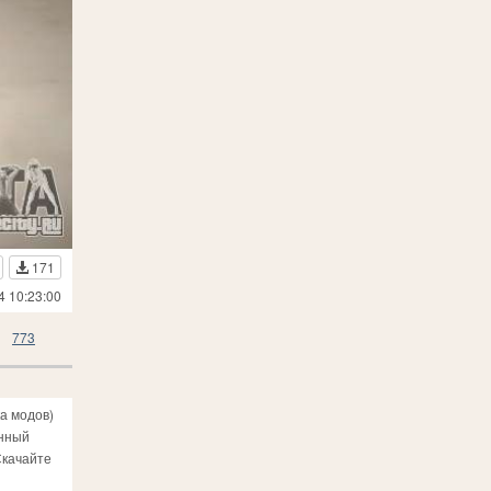
171
4 10:23:00
773
а модов)
анный
Скачайте