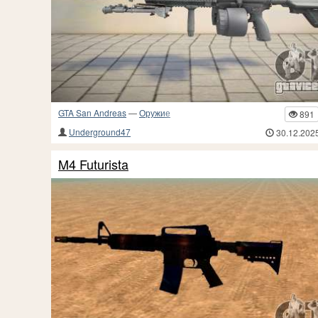
GTA San Andreas
—
Оружие
891
Underground47
30.12.202
M4 Futurista