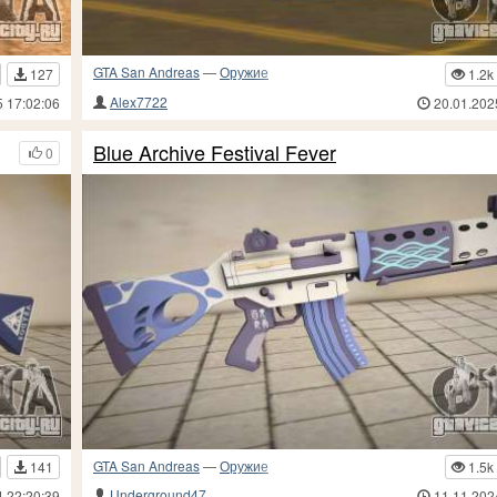
GTA San Andreas
—
Оружие
127
1.2k
Alex7722
5 17:02:06
20.01.202
Blue Archive Festival Fever
0
GTA San Andreas
—
Оружие
141
1.5k
Underground47
4 22:20:39
11.11.202