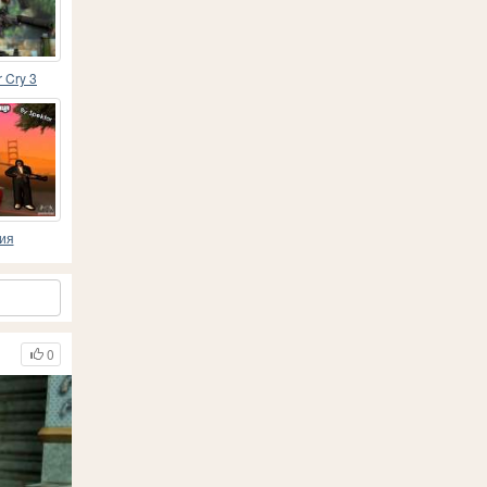
 Cry 3
ия
0