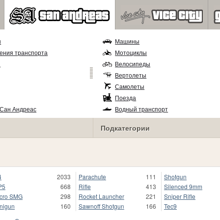
ы
Машины
ения транспорта
Мотоциклы
и
Велосипеды
Вертолеты
Самолеты
Поезда
 Сан Андреас
Водный транспорт
Подкатегории
4
2033
Parachute
111
Shotgun
P5
668
Rifle
413
Silenced 9mm
cro SMG
298
Rocket Launcher
221
Sniper Rifle
nigun
160
Sawnoff Shotgun
166
Tec9