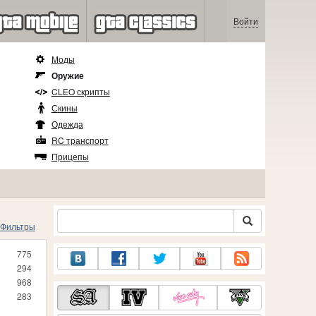
Войти
Моды
Оружие
CLEO скрипты
Скины
Одежда
RC транспорт
Прицепы
Фильтры
775
294
968
283