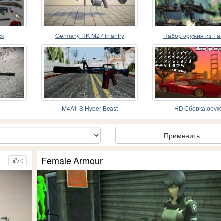
ck
Germany HK M27 Infantry
Набор оружия из Far
Automatic Rifle
M4A1-S Hyper Beast
HD Сборка оруж
Применить
Female Armour
0