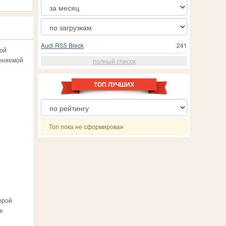
Audi RS5 Bleck
241
ой
меняемой
полный список
ТОП ЛУЧШИХ
Топ пока не сформирован
орой
е