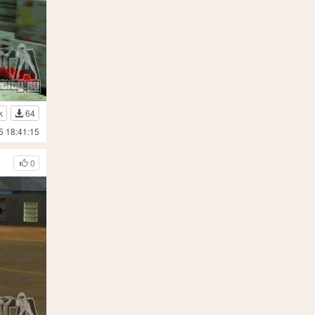
k
64
5 18:41:15
0