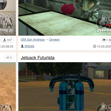
GTA San Andreas
—
Оружие
107
1.5
0R54N
5 20:38:33
15.03.202
Jetpack Futurista
0