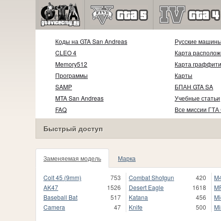
Коды на GTA San Andreas
Русские машин
CLEO 4
Карта располож
Memory512
Карта граффит
Программы
Карты
SAMP
БПАН GTA SA
MTA San Andreas
Учебные статьи
FAQ
Все миссии ГТА
Быстрый доступ
Заменяемая модель
Марка
Colt 45 (9mm)
753
Combat Shotgun
420
M
AK47
1526
Desert Eagle
1618
M
Baseball Bat
517
Katana
456
Mi
Camera
47
Knife
500
Mi