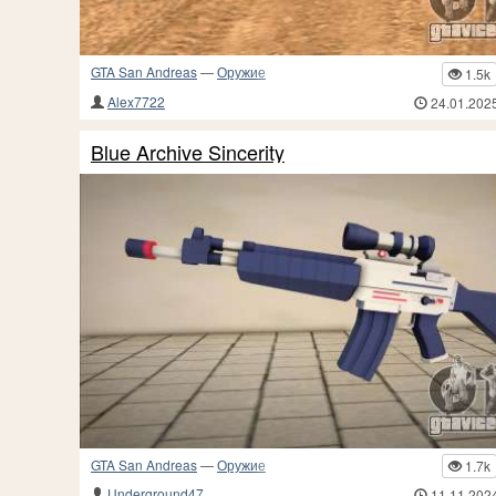
GTA San Andreas
—
Оружие
1.5k
Alex7722
24.01.202
Blue Archive Sincerity
GTA San Andreas
—
Оружие
1.7k
Underground47
11.11.202