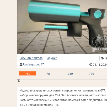
GTA San Andreas
—
Оружие
1
Underground47
08.11.202
782
781
780
779
Надоели старые инструменты умерщвления противника в GTA: S
набор нового оружия для GTA San Andreas: ножей, автоматов и
нами автоматический инсталлятор поможет вам в модификации 
же их абсолютно бесплатно.