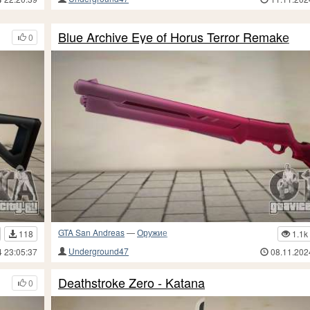
Blue Archive Eye of Horus Terror Remake
0
GTA San Andreas
—
Оружие
118
1.1k
Underground47
4 23:05:37
08.11.202
Deathstroke Zero - Katana
0