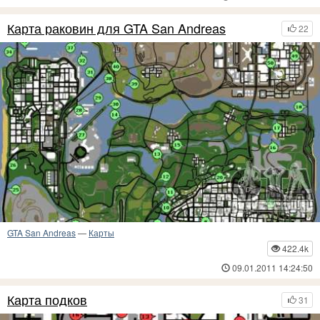
Карта раковин для GTA San Andreas
22
GTA San Andreas
—
Карты
422.4k
09.01.2011 14:24:50
Карта подков
31