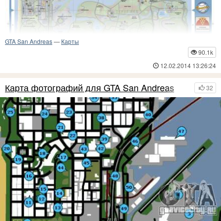
GTA San Andreas
—
Карты
90.1k
12.02.2014 13:26:24
Карта фотографий для GTA San Andreas
32