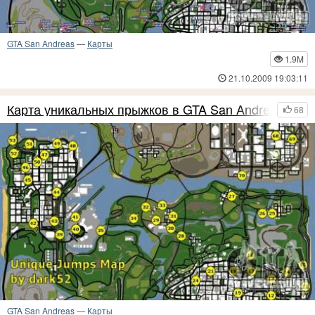
GTA San Andreas
—
Карты
1.9M
21.10.2009 19:03:11
Карта уникальных прыжков в GTA San Andreas
68
GTA San Andreas
—
Карты