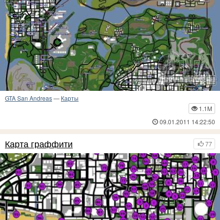
GTA San Andreas
—
Карты
1.1M
09.01.2011 14:22:50
Карта граффити
77