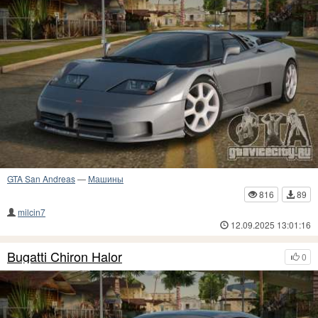
GTA San Andreas
—
Машины
816
89
milcin7
12.09.2025 13:01:16
Bugatti Chiron Halor
0