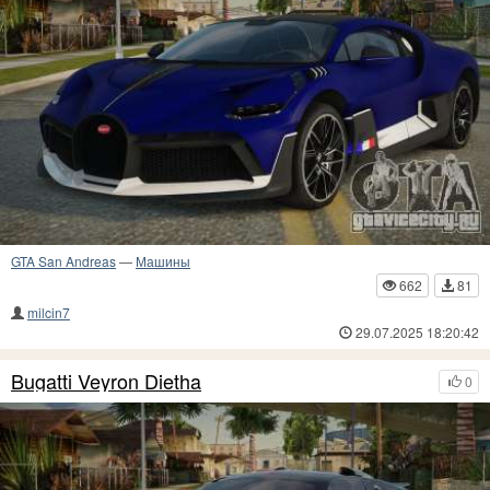
GTA San Andreas
—
Машины
662
81
milcin7
29.07.2025 18:20:42
Bugatti Veyron Dietha
0