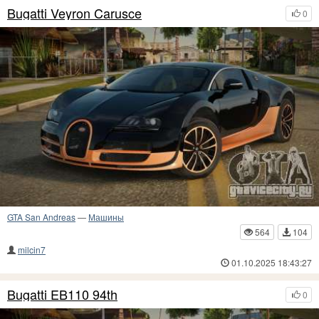
Bugatti Veyron Carusce
0
GTA San Andreas
—
Машины
564
104
milcin7
01.10.2025 18:43:27
Bugatti EB110 94th
0