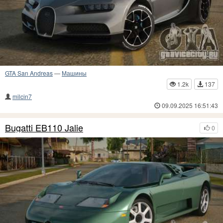
GTA San Andreas
—
Машины
1.2k
137
milcin7
09.09.2025 16:51:43
Bugatti EB110 Jalie
0