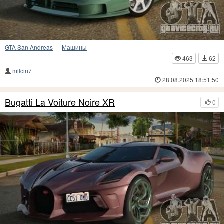
GTA San Andreas
—
Машины
463
62
milcin7
28.08.2025 18:51:50
Bugatti La Voiture Noire XR
0