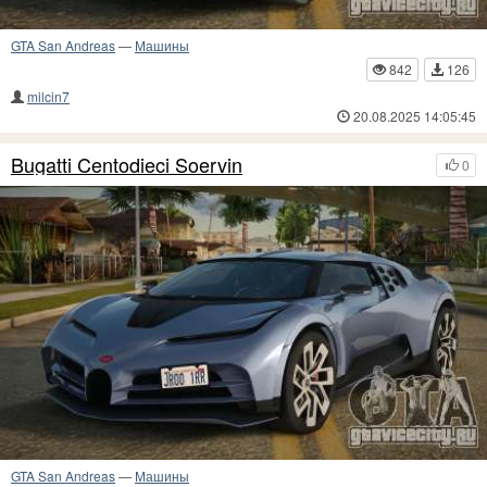
GTA San Andreas
—
Машины
842
126
milcin7
20.08.2025 14:05:45
Bugatti Centodieci Soervin
0
GTA San Andreas
—
Машины