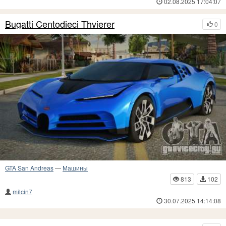
02.08.2025 17:04:07
Bugatti Centodieci Thvierer
0
GTA San Andreas
—
Машины
813
102
milcin7
30.07.2025 14:14:08