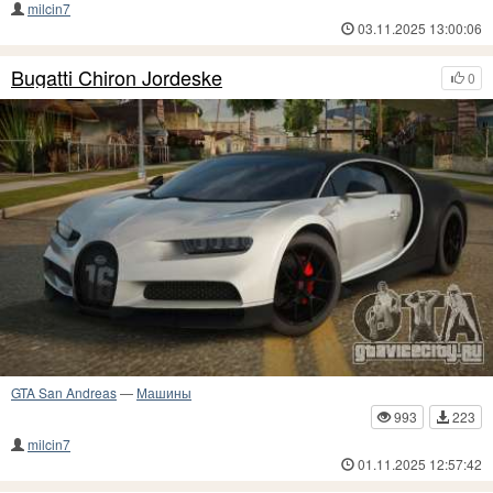
milcin7
03.11.2025 13:00:06
Bugatti Chiron Jordeske
0
GTA San Andreas
—
Машины
993
223
milcin7
01.11.2025 12:57:42