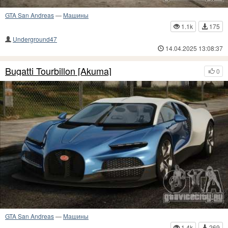
GTA San Andreas
—
Машины
1.1k
175
Underground47
14.04.2025 13:08:37
Bugatti Tourbillon [Akuma]
0
GTA San Andreas
—
Машины
1.4k
269