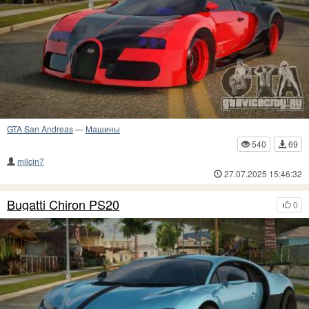
GTA San Andreas
—
Машины
540
69
milcin7
27.07.2025 15:46:32
Bugatti Chiron PS20
0