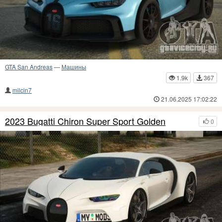
GTA San Andreas
—
Машины
1.9k
367
milcin7
21.06.2025 17:02:22
2023 Bugatti Chiron Super Sport Golden
0