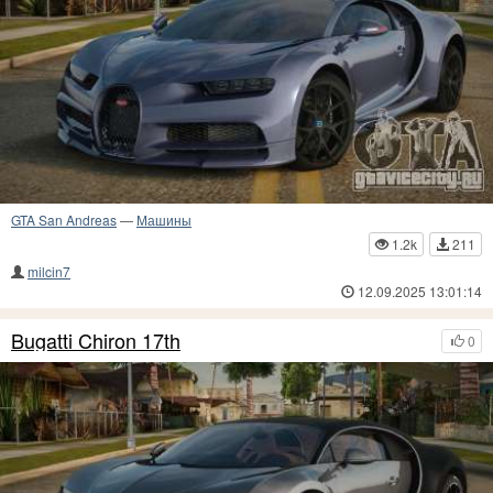
GTA San Andreas
—
Машины
1.2k
211
milcin7
12.09.2025 13:01:14
Bugatti Chiron 17th
0