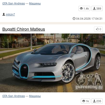
GTA San Andreas
—
Машины
1.4k
389
milcin7
04.04.2026 17:04:31
Bugatti Chiron Matleus
0
GTA San Andreas
—
Машины
1k
235