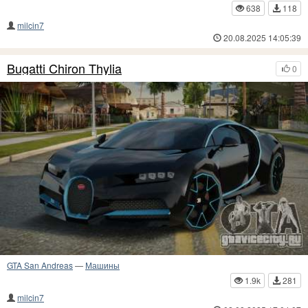
638
118
milcin7
20.08.2025 14:05:39
Bugatti Chiron Thylia
0
GTA San Andreas
—
Машины
1.9k
281
milcin7