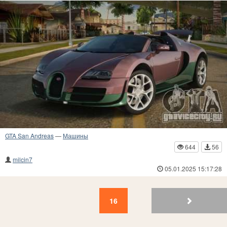
GTA San Andreas
—
Машины
644
56
milcin7
05.01.2025 15:17:28
16
15
14
13
12
11
10
9
8
7
16