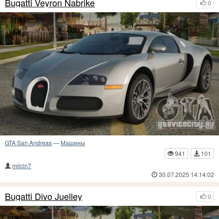
Bugatti Veyron Nabrike
0
GTA San Andreas
—
Машины
941
101
milcin7
30.07.2025 14:14:02
Bugatti Divo Juelley
0