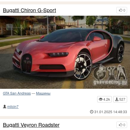
Bugatti Chiron G-Sport
0
GTA San Andreas
—
Машины
4.2k
527
milcin7
31.01.2025 14:48:33
Bugatti Veyron Roadster
0