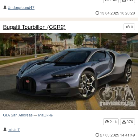
Underground47
13.04.2025 10:20:28
Bugatti Tourbillon (CSR2)
0
GTA San Andreas
—
Машины
2.1k
376
milcin7
27.03.2025 14:41:49