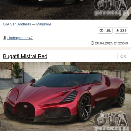
GTA San Andreas
—
Машины
1.9k
334
Underground47
20.04.2025 21:23:49
Bugatti Mistral Red
0