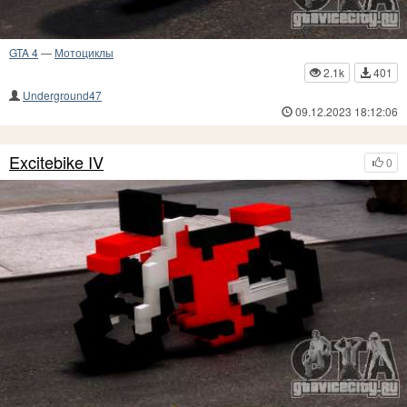
GTA 4
—
Мотоциклы
2.1k
401
Underground47
09.12.2023 18:12:06
Excitebike IV
0