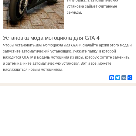
установка займет считанные
секунды.
Установка мода мотоцикла для GTA 4
Чтобы установить
мод мотоцикла для GTA 4,
скачайте архив этого мода и
запустите автоматический установщик. Укажите папку, в которой
находится GTA IV и модель мотоцикла из игры, которую хотите заменить,
а затем начните автоматическую установку. Вот и все, можете
наслаждаться новым мотоциклом.
Facebook
Twitter
VK
Р