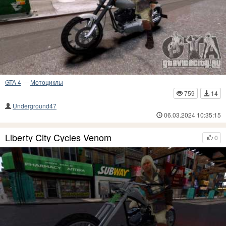
GTA 4
—
Мотоциклы
759
14
Underground47
06.03.2024 10:35:15
Liberty City Cycles Venom
0