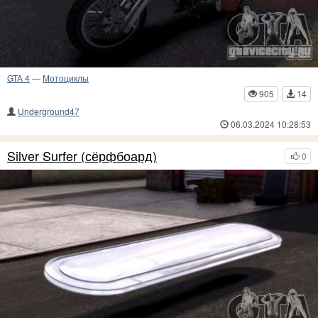
GTA 4
—
Мотоциклы
905
14
Underground47
06.03.2024 10:28:53
Silver Surfer (сёрфбоард)
0