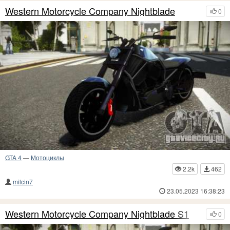
Western Motorcycle Company Nightblade
0
GTA 4
—
Мотоциклы
2.2k
462
milcin7
23.05.2023 16:38:23
Western Motorcycle Company Nightblade S1
0