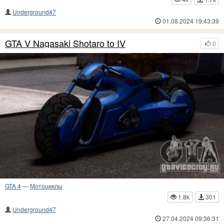
Underground47
01.08.2024 19:43:39
GTA V Nagasaki Shotaro to IV
0
GTA 4
—
Мотоциклы
1.8k
301
Underground47
27.04.2024 09:36:31