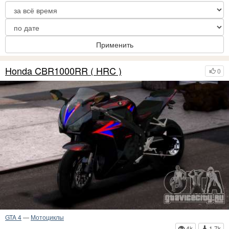
Применить
Honda CBR1000RR ( HRC )
0
GTA 4
—
Мотоциклы
4k
1.7k