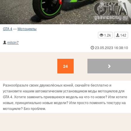
GTA 4
—
Мотоциклы
1.2k
142
milcin7
23.05.2023 16:38:10
24
23
22
21
20
19
18
17
16
15
24
Разнообразьте своих двухколёсных коней, скачайте бесплатно и
установите нашим автоматическим установщиком моды мотоциклов для
GTA 4. Хотите заменить приевшеюся модель на что-то новое? Или хотите
новые, принципиально новые модели? Или просто поменять текстуру на
мотоцикле? Без проблем.