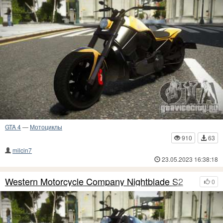
GTA 4
—
Мотоциклы
910
63
milcin7
23.05.2023 16:38:18
Western Motorcycle Company Nightblade S2
0