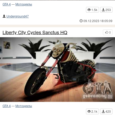
GTA 4
—
Мотоциклы
1.5k
253
Underground47
09.12.2023 18:05:09
Liberty City Cycles Sanctus HQ
0
GTA 4
—
Мотоциклы
2.1k
420