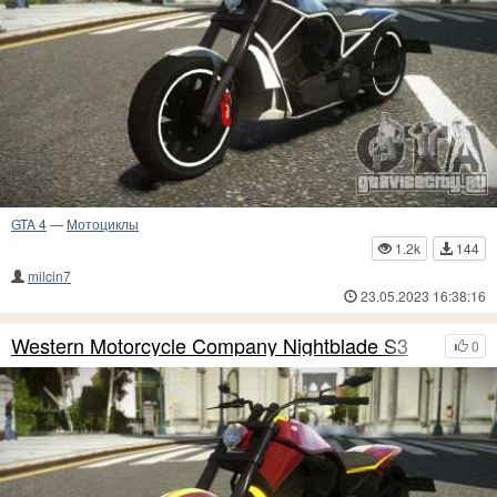
GTA 4
—
Мотоциклы
1.2k
144
milcin7
23.05.2023 16:38:16
Western Motorcycle Company Nightblade S3
0