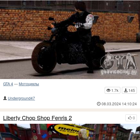
GTA 4
—
Мотоциклы
1.7k
145
Underground47
08.03.2024 14:10:24
Liberty Chop Shop Fenris 2
0