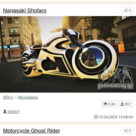
Nagasaki Shotaro
0
GTA 4
—
Мотоциклы
3.2k
907
milcin7
10.04.2024 13:48:04
Motorcycle Ghost Rider
0