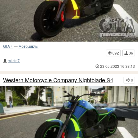
GTA 4
—
Мотоциклы
892
36
milcin7
23.05.2023 16:38:13
Western Motorcycle Company Nightblade S4
0