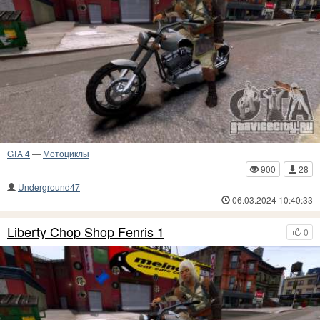
GTA 4
—
Мотоциклы
900
28
Underground47
06.03.2024 10:40:33
Liberty Chop Shop Fenris 1
0