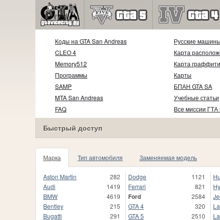
Коды на GTA San Andreas
Русские машин
CLEO 4
Карта располож
Memory512
Карта граффит
Программы
Карты
SAMP
БПАН GTA SA
MTA San Andreas
Учебные статьи
FAQ
Все миссии ГТА
Быстрый доступ
Марка
Тип автомобиля
Заменяемая модель
Aston Martin
282
Dodge
1121
H
Audi
1419
Ferrari
821
Hy
BMW
4619
Ford
2584
Je
Bentley
215
GTA 4
320
La
Bugatti
291
GTA 5
2510
La