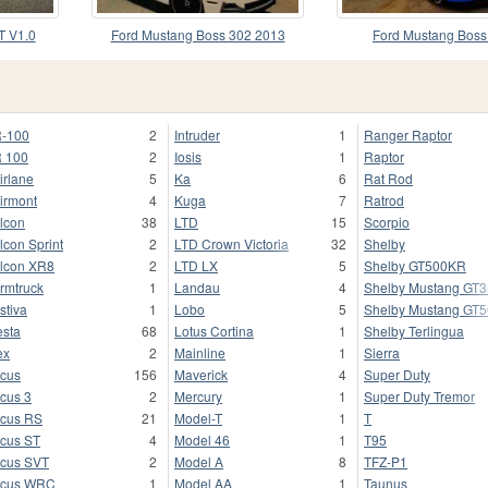
T V1.0
Ford Mustang Boss 302 2013
Ford Mustang Boss
-100
2
Intruder
1
Ranger Raptor
 100
2
Iosis
1
Raptor
irlane
5
Ka
6
Rat Rod
irmont
4
Kuga
7
Ratrod
lcon
38
LTD
15
Scorpio
lcon Sprint
2
LTD Crown Victoria
32
Shelby
lcon XR8
2
LTD LX
5
Shelby GT500KR
rmtruck
1
Landau
4
Shelby Mustang GT
stiva
1
Lobo
5
Shelby Mustang GT
esta
68
Lotus Cortina
1
Shelby Terlingua
ex
2
Mainline
1
Sierra
cus
156
Maverick
4
Super Duty
cus 3
2
Mercury
1
Super Duty Tremor
cus RS
21
Model-T
1
T
cus ST
4
Model 46
1
T95
cus SVT
2
Model A
8
TFZ-P1
ocus WRC
1
Model AA
1
Taunus