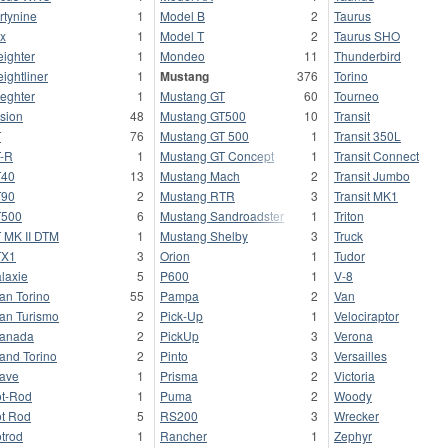
rtynine
1
Model B
2
Taurus
x
1
Model T
2
Taurus SHO
eighter
1
Mondeo
11
Thunderbird
eightliner
1
Mustang
376
Torino
ieghter
1
Mustang GT
60
Tourneo
sion
48
Mustang GT500
10
Transit
T
76
Mustang GT 500
1
Transit 350L
-R
1
Mustang GT Concept
1
Transit Connect
T40
13
Mustang Mach
2
Transit Jumbo
T90
2
Mustang RTR
3
Transit MK1
T500
6
Mustang Sandroadster
1
Triton
 MK II DTM
1
Mustang Shelby
3
Truck
TX1
3
Orion
1
Tudor
laxie
5
P600
1
V-8
an Torino
55
Pampa
2
Van
an Turismo
2
Pick-Up
1
Velociraptor
anada
2
PickUp
3
Verona
and Torino
2
Pinto
3
Versailles
ave
1
Prisma
2
Victoria
t-Rod
1
Puma
2
Woody
t Rod
5
RS200
3
Wrecker
trod
1
Rancher
1
Zephyr