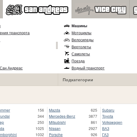
ы
Машины
ения транспорта
Мотоциклы
и
Велосипеды
Вертолеты
Самолеты
Поезда
 Сан Андреас
Водный транспорт
Подкатегории
ummer
156
Mazda
625
Subaru
undai
344
Mercedes-Benz
3877
Toyota
ep
250
Mitsubishi
861
Volkswagen
da
1025
Nissan
2927
ВАЗ
mborghini
1032
Porsche
926
ГАЗ