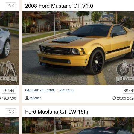
2008 Ford Mustang GT V1.0
0
GTA San Andreas
—
Машины
146
44
milcin7
6 19:37:30
20.03.202
Ford Mustang GT LW 15th
0