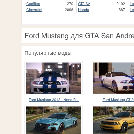
Cadillac
270
GTA SA
2102
La
Chevrolet
2098
Honda
887
Le
Ford Mustang для GTA San Andr
Популярные моды
Ford Mustang 2013 - Need For
Ford Mustang GT 2
Speed Movie Edition