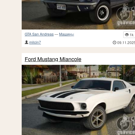
GTA San Andreas
—
Машины
1k
milcin7
09.11.202
Ford Mustang Miancole