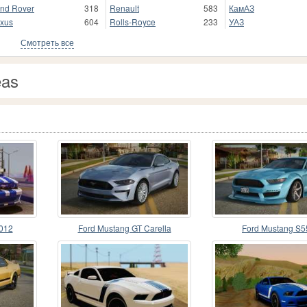
nd Rover
318
Renault
583
КамАЗ
xus
604
Rolls-Royce
233
УАЗ
Смотреть все
eas
012
Ford Mustang GT Carella
Ford Mustang S5