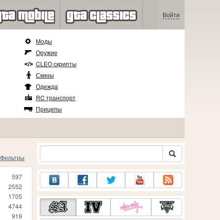
Войти
Моды
Оружие
CLEO скрипты
Скины
Одежда
RC транспорт
Прицепы
Фильтры
597
2552
1705
4744
919