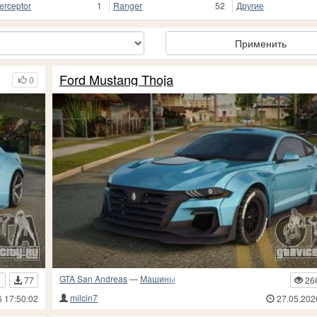
terceptor
1
Ranger
52
Другие
Применить
Ford Mustang Thoja
0
GTA San Andreas
—
Машины
1
77
26
milcin7
6 17:50:02
27.05.202