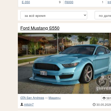
E-350
9
F6000
1
In
Ford Mustang S550
GTA San Andreas
—
Машины
38
milcin7
30.05.202