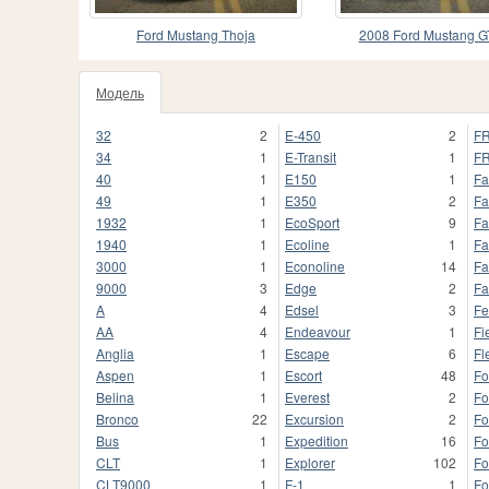
Ford Mustang Thoja
2008 Ford Mustang G
Модель
32
2
E-450
2
FR
34
1
E-Transit
1
FR
40
1
E150
1
Fa
49
1
E350
2
Fa
1932
1
EcoSport
9
Fa
1940
1
Ecoline
1
Fa
3000
1
Econoline
14
Fa
9000
3
Edge
2
Fa
A
4
Edsel
3
Fe
AA
4
Endeavour
1
Fi
Anglia
1
Escape
6
Fl
Aspen
1
Escort
48
Fo
Belina
1
Everest
2
Fo
Bronco
22
Excursion
2
Fo
Bus
1
Expedition
16
Fo
CLT
1
Explorer
102
Fo
CLT9000
1
F-1
1
F