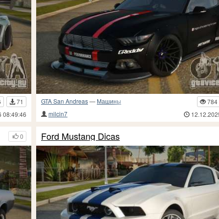
GTA San Andreas
—
Машины
6
71
784
milcin7
6 08:49:46
12.12.202
Ford Mustang Dicas
0