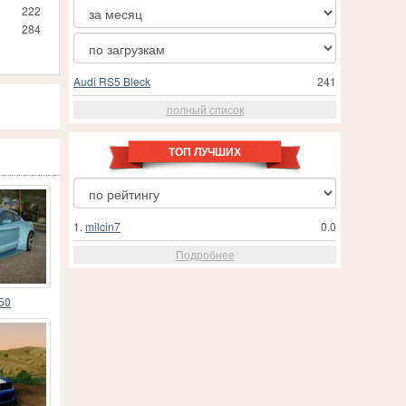
222
284
Audi RS5 Bleck
241
полный список
ТОП ЛУЧШИХ
1.
milcin7
0.0
Подробнее
50