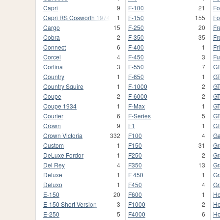
Capri
9
F-100
21
Fo
Capri RS Cosworth 1974
1
F-150
155
Fo
Cargo
15
F-250
20
Fr
Cobra
2
F-350
35
Fr
Connect
6
F-400
1
Fr
Corcel
4
F-450
3
Fu
Cortina
3
F-550
7
G
Country
1
F-650
1
GT
Country Squire
1
F-1000
2
G
Coupe
2
F-6000
2
G
Coupe 1934
1
F-Max
1
G
Courier
6
F-Series
5
GT
Crown
9
F1
1
G
Crown Victoria
332
F100
4
Ga
Custom
1
F150
31
Gr
DeLuxe Fordor
1
F250
2
Gr
Del Rey
4
F350
13
Gr
Deluxe
1
F 450
1
Gr
Deluxo
1
F450
4
Gr
E-150
20
F600
1
Ho
E-150 Short Version
3
F1000
2
Ho
E-250
5
F4000
6
Ho