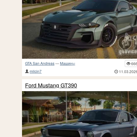
GTA San Andreas
—
Машины
66
milcin7
11.03.202
Ford Mustang GT390