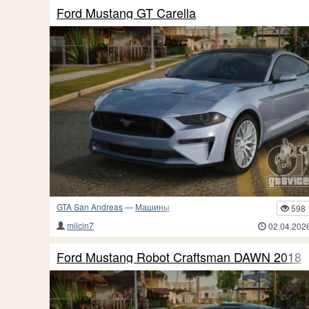
Ford Mustang GT Carella
GTA San Andreas
—
Машины
598
milcin7
02.04.202
Ford Mustang Robot Craftsman DAWN 2018