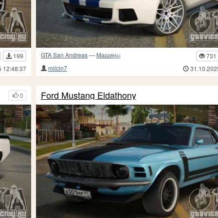
GTA San Andreas
—
Машины
199
731
milcin7
5 12:48:37
31.10.202
Ford Mustang Eldathony
0