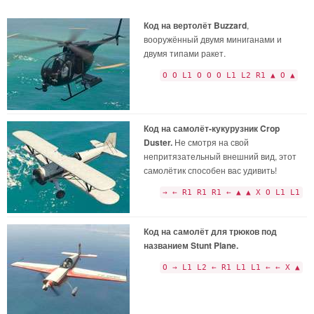
Код на вертолёт Buzzard
,
вооружённый двумя миниганами и
двумя типами ракет.
O O L1 O O O L1 L2 R1 ▲ O ▲
Код на самолёт-кукурузник Crop
Duster.
Не смотря на свой
непритязательный внешний вид, этот
самолётик способен вас удивить!
→ ← R1 R1 R1 ← ▲ ▲ X O L1 L1
Код на самолёт для трюков под
названием Stunt Plane.
O → L1 L2 ← R1 L1 L1 ← ← X ▲