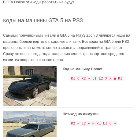
В GTA Online эти коды работать не будут.
Коды на машины GTA 5 на PS3
Самыми популярными читами в GTA 5 на PlayStation 3 являются коды на
машины, боевой вертолет, самолеты и танк. Все коды на GTA 5 для PS3
проверены и вы можете смело вызывать понравившийся транспорт.
Сразу же после ввода кода, запрашиваемое, транспортное средство
свалится напротив главного героя.
Код на машину Comet.
R1 O R2 → L1 L2 X X ■ R1
Чит-код на лимузин.
R2 → L2 ← ← R1 L1 O →