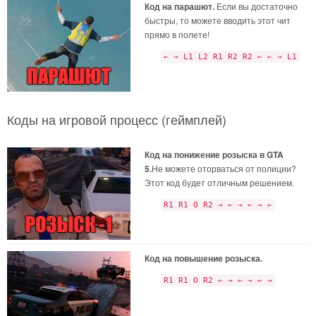
Код на парашют.
Если вы достаточно
быстры, то можете вводить этот чит
прямо в полете!
← → L1 L2 R1 R2 R2 ← ← → L1
Коды на игровой процесс (геймплей)
Код на понижение розыска в GTA
5.
Не можете оторваться от полиции?
Этот код будет отличным решением.
R1 R1 O R2 → ← → ← → ←
Код на повышение розыска.
R1 R1 O R2 ← → ← → ← →