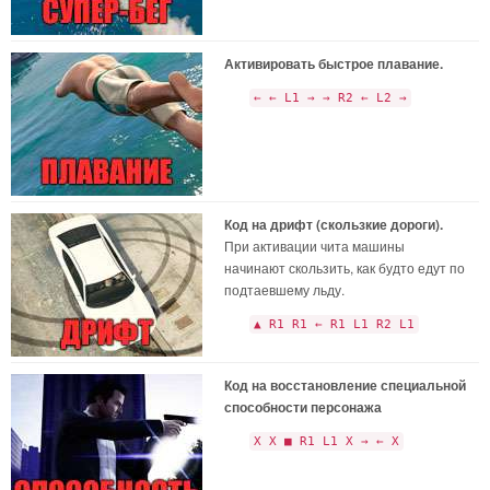
Активировать быстрое плавание.
← ← L1 → → R2 ← L2 →
Код на дрифт (скользкие дороги).
При активации чита машины
начинают скользить, как будто едут по
подтаевшему льду.
▲ R1 R1 ← R1 L1 R2 L1
Код на восстановление специальной
способности персонажа
X X ■ R1 L1 X → ← X