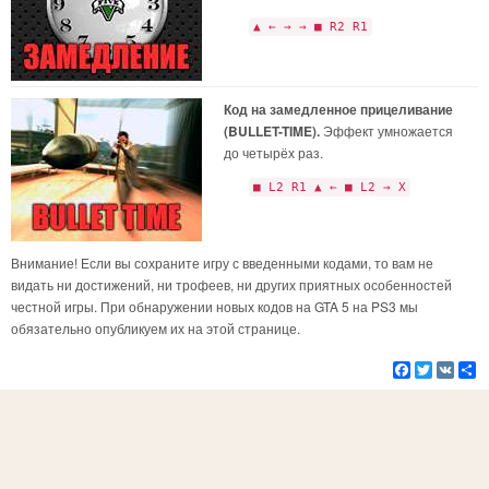
▲ ← → → ■ R2 R1
Код на замедленное прицеливание
(BULLET-TIME).
Эффект умножается
до четырёх раз.
■ L2 R1 ▲ ← ■ L2 → X
Внимание! Если вы сохраните игру с введенными кодами, то вам не
видать ни достижений, ни трофеев, ни других приятных особенностей
честной игры. При обнаружении новых кодов на GTA 5 на PS3 мы
обязательно опубликуем их на этой странице.
Facebook
Twitter
VK
Р