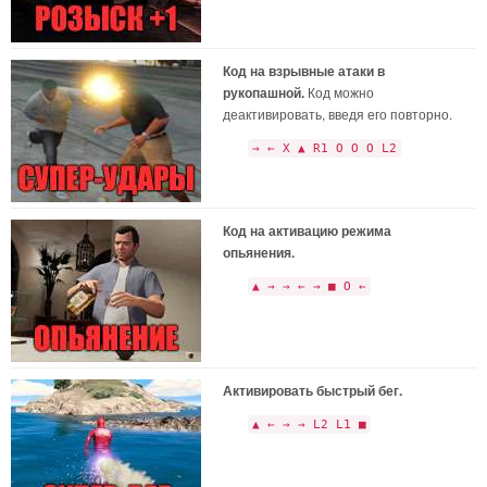
Код на взрывные атаки в
рукопашной.
Код можно
деактивировать, введя его повторно.
→ ← X ▲ R1 O O O L2
Код на активацию режима
опьянения.
▲ → → ← → ■ O ←
Активировать быстрый бег.
▲ ← → → L2 L1 ■