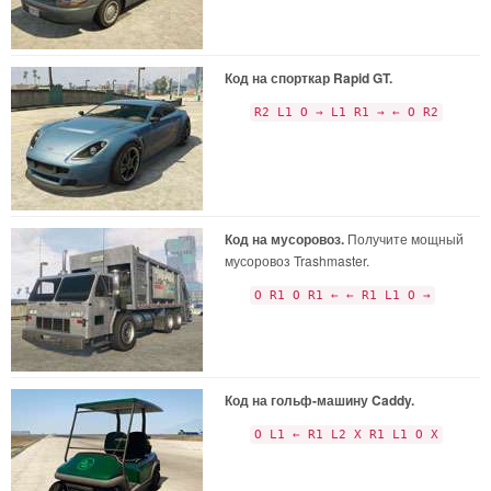
Код на спорткар Rapid GT.
R2 L1 O → L1 R1 → ← O R2
Код на мусоровоз.
Получите мощный
мусоровоз Trashmaster.
O R1 O R1 ← ← R1 L1 O →
Код на гольф-машину Caddy.
O L1 ← R1 L2 X R1 L1 O X