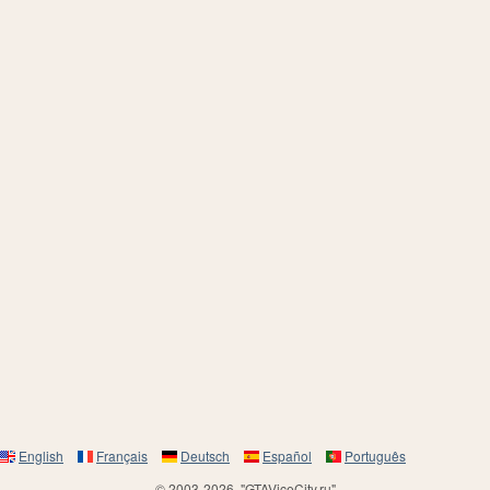
English
Français
Deutsch
Español
Português
© 2003-2026, "GTAViceCity.ru"