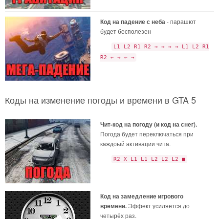
Код на падение с неба
- парашют
будет бесполезен
L1 L2 R1 R2 → → → → L1 L2 R1
R2 ← → ← →
Коды на изменение погоды и времени в GTA 5
Чит-код на погоду (и код на снег).
Погода будет переключаться при
каждоый активации чита.
R2 X L1 L1 L2 L2 L2 ■
Код на замедление игрового
времени.
Эффект усиляется до
четырёх раз.