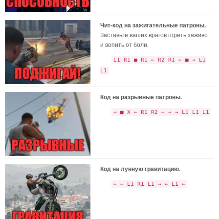
Чит-код на зажигательные патроны.
Заставьте ваших врагов гореть заживо
и вопить от боли.
L1 R1 ■ R1 ← R2 R1 ← ■ → L1
L1
Код на разрывные патроны.
→ ■ X ← R1 R2 ← → → L1 L1 L1
Код на лунную гравитацию.
← ← L1 R1 L1 → ← L1 ←