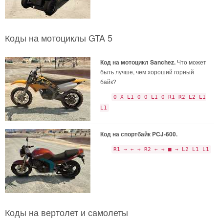
Коды на мотоциклы GTA 5
Код на мотоцикл Sanchez.
Что может
быть лучше, чем хороший горный
байк?
O X L1 O O L1 O R1 R2 L2 L1
L1
Код на спортбайк PCJ-600.
R1 → ← → R2 ← → ■ → L2 L1 L1
Коды на вертолет и самолеты