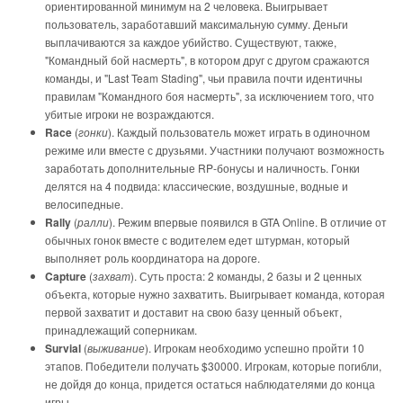
ориентированной минимум на 2 человека. Выигрывает
пользователь, заработавший максимальную сумму. Деньги
выплачиваются за каждое убийство. Существуют, также,
"Командный бой насмерть", в котором друг с другом сражаются
команды, и "Last Team Stading", чьи правила почти идентичны
правилам "Командного боя насмерть", за исключением того, что
убитые игроки не возраждаются.
Race
(
гонки
). Каждый пользователь может играть в одиночном
режиме или вместе с друзьями. Участники получают возможность
заработать дополнительные RP-бонусы и наличность. Гонки
делятся на 4 подвида: классические, воздушные, водные и
велосипедные.
Rally
(
ралли
). Режим впервые появился в GTA Online. В отличие от
обычных гонок вместе с водителем едет штурман, который
выполняет роль координатора на дороге.
Capture
(
захват
). Суть проста: 2 команды, 2 базы и 2 ценных
объекта, которые нужно захватить. Выигрывает команда, которая
первой захватит и доставит на свою базу ценный объект,
принадлежащий соперникам.
Survial
(
выживание
). Игрокам необходимо успешно пройти 10
этапов. Победители получать $30000. Игрокам, которые погибли,
не дойдя до конца, придется остаться наблюдателями до конца
игры.