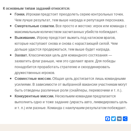
К основным типам заданий относятся:
Гонки.
Игрокам предстоит преодолеть серию контрольных точек.
Чем лучше результат, тем выше награда и репутация персонажа.
Смертельные схватки.
Все просто и жестоко: игрок или команда с
максимальным количеством засчитанных убийств побеждает.
Выживание.
Игроку предстоит выжить под натиском врагов,
которые наступают снова и снова с нарастающей силой. Чем
дольше удастся продержаться, тем выше будет награда.
Захват.
Классическая цель для командного состязания —
захватить флаг раньше, чем это сделают враги. Для победы
понадобится проработать стратегию и скоординировать
дружественных игроков.
Совместные миссии.
Общая цель достигается лишь командными
усилиями. В зависимости от выбранной вакансии участникам могут
быть отведены различные роли (снайперы, перевозчики и т. п.).
Конкурентные миссии.
Нескольким командам предлагается
выполнить одно и тоже задание (украсть авто, ликвидировать цель
и т. п.) или разные. Команда с наилучшим результатом побеждает.
Facebook
Twitter
VK
Р