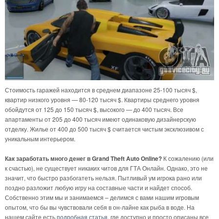
Стоимость гаражей находится в среднем диапазоне 25-100 тысяч $,
квартир низкого уровня — 80-120 тысяч $. Квартиры среднего уровня
обойдутся от 125 до 150 тысяч $, высокого — до 400 тысяч. Все
апартаменты от 205 до 400 тысяч имеют одинаковую дизайнерскую
отделку. Жилье от 400 до 500 тысяч $ считается чистым эксклюзивом с
уникальным интерьером.
Как заработать много денег в Grand Theft Auto Online?
К сожалению (или
к счастью), не существует никаких читов для ГТА Онлайн. Однако, это не
значит, что быстро разбогатеть нельзя. Пытливый ум игрока рано или
поздно разложит любую игру на составные части и найдет способ.
Собственно этим мы и занимаемся – делимся с вами нашим игровым
опытом, что бы вы чувствовали себя в он-лайне как рыба в воде. На
нашем сайте есть
подробная статья
, где доступно и просто описаны все