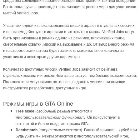
среда без соблюдения заранее оговоренных правил и тактики поведения.
Во втором случае, происходит локализация игрового мира для участников
миссий Verifed Jobs.
Участники одной из локализованных миссий играют в отдельных сессиях
и не взаимодействуют с игроками с «открытого мира». Verified Jobs могут
быть организованы в рамках одного из режимов, включающих гонки,
смертельные схватки, миссии на выживание и др. От выбранного режима
и настроек организатора будет зависеть максимальное количество
участников и некоторые другие параметры.
Количество доступных миссий Verified Jobs зависит от рейтинга
отдельных команд и игроков. Чем выше статус, тем больше возможностей.
Пользователи могут самостоятельно создавать миссии при помощи
инструментов разработчика, доступных в игре.
Режимы игры в GTA Online
Free Mode
(
свободный режим
) относится к
многопользовательскому функционалу. Он присутствует в
четвертой и более поздних версиях GTA.
Deathmatch
(
смертельные схватки
). Главный принцип - «убей или
будь убитым». Режим относится к многопользовательской игре,