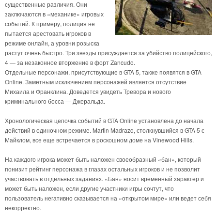
существенные различия. Они
заключаются в «механике» игровых
событий. К примеру, полиция не
пытается арестовать игроков в
режиме онлайн, а уровни розыска
растут очень быстро. Три звезды присуждается за убийство полицейского,
4 — за незаконное вторжение в форт Zancudo.
Отдельные персонажи, присутствующие в GTA 5, также появятся в GTA
Online. Заметным исключением персонажей является отсутствие
Михаила и Франклина. Доведется увидеть Тревора и нового
криминального босса — Джеральда.
Хронологическая цепочка событий в GTA Online установлена до начала
действий в одиночном режиме. Martin Madrazo, столкнувшийся в GTA 5 с
Майклом, все еще встречается в роскошном доме на Vinewood Hills.
На каждого игрока может быть наложен своеобразный «бан», который
понизит рейтинг персонажа в глазах остальных игроков и не позволит
участвовать в отдельных заданиях. «Бан» носит временный характер и
может быть наложен, если другие участники игры сочтут, что
пользователь негативно сказывается на «открытом мире» или ведет себя
некорректно.