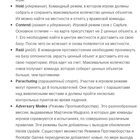
Hold
(
удержание
). Командный режим, в котором игроки должны
собрать и сохранить максимальное количество ценных объектов.
Их можно найти на местности и отнять у вражеской команды.
Contend
(
захват и удержание
). Игровой режим схож с Capture.
Основное отличие — на карте присутствует не 2 ценных объекта, а
1. Его необходимо найти в центре местности и доставить на свою
базу. После чего он исчезает и снова появляется на местности.
Raid
(
рейд
). В командном противостоянии необходимо проникнуть
на базу оппонентов, украсть ценный объект и доставить его на
свою территорию. Игра идет на счет. Максимальное количество
очков получает команда, которая соберет ценных объектов
больше, чем противники.
Parachuting
(
парашютный спорт
). Участие в игровом режиме
могут принять до 8 пользователей. Они прыгают с парашютами
над живописными местами и должны пройти несколько
контрольных пунктов во время падения.
Adversary Modes
(
Режимы Противоборства
). Это разнообразные
миссии, выдаваемые Мартином Мадразо, в которых две команды
игроков соревнуются в испытаниях, по совершенно различным
правилам. Эти режимы были добавлены с выходом обновления
Heists Update. Существует множество Режимов Противоборства и
Rockstar Games периодически добавляют новые, по мере выхода