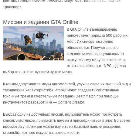
цветовых схем и эмблем. Эмблемы могут быть нанесены на личный
транспорт.
Миссии и задания GTA Online
В GTA Online единовременно
присутствует порядка 500 рабочих
мест. Их список постоянно
обновляется. Получить новое
задание можно, прогуливаясь по
виртуальному миру, позвонив или
ответив на звонок от NPC, сделав
выбор в соответствующем пункте меню.
К гонкам допускаются моды автомобилей, улучшающие их внешний вид и
технические характеристики. Игроки могут создавать собственные
гоночные треки и смертельные поединки Deathmatch при помощи
инструментов разработчика — Content Creator.
Выбрав одну из доступных миссий, пользователь может посмотреть
список участников, пригласить друзей и присоединиться к игре. Во время
просмотра участников можно изучить их базовые навыки вождения,
стрельбы, летного искусства, выносливости.