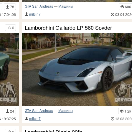
GTA San Andreas
—
Машины
9
78
606
milcin7
6 17:04:06
03.04.202
Lamborghini Gallardo LP 560 Spyder
0
GTA San Andreas
—
Машины
4
24
1.2k
milcin7
6 19:37:25
13.03.202
Lamborghini Diablo 99th
0