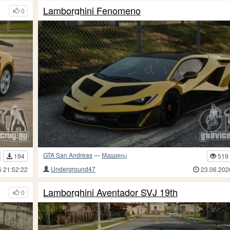
Lamborghini Fenomeno
0
GTA San Andreas
—
Машины
194
519
Underground47
6 21:52:22
23.06.202
Lamborghini Aventador SVJ 19th
0