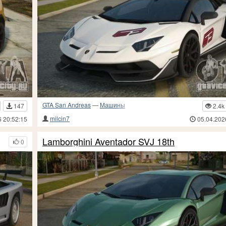
GTA San Andreas
—
Машины
147
2.4k
milcin7
6 20:52:15
05.04.202
Lamborghini Aventador SVJ 18th
0