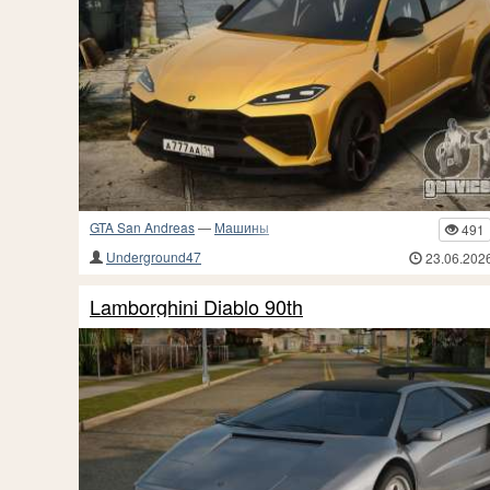
GTA San Andreas
—
Машины
491
Underground47
23.06.202
Lamborghini Diablo 90th