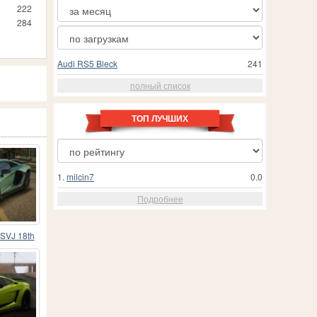
222
284
Audi RS5 Bleck
241
полный список
ТОП ЛУЧШИХ
1.
milcin7
0.0
Подробнее
 SVJ 18th