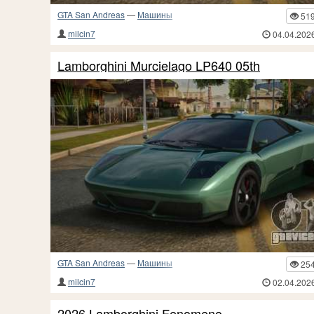
GTA San Andreas
—
Машины
51
milcin7
04.04.202
Lamborghini Murcielago LP640 05th
GTA San Andreas
—
Машины
25
milcin7
02.04.202
2026 Lamborghini Fenomeno