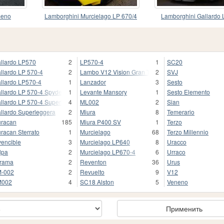
meno
Lamborghini Murcielago LP 670/4
Lamborghini Gallardo
SV Fixed Version
Superleggera 20
llardo LP570
2
LP570-4
1
SC20
llardo LP 570-4
2
Lambo V12 Vision Gran Turismo
2
SVJ
llardo LP570-4
1
Lanzador
3
Sesto
llardo LP 570-4 Spyder
1
Levante Mansory
1
Sesto Elemento
llardo LP 570-4 Superleggera
4
ML002
2
Sian
llardo Superleggera
2
Miura
8
Temerario
racan
185
Miura P400 SV
1
Terzo
racan Sterrato
1
Murcielago
68
Terzo Millennio
vencible
3
Murcielago LP640
8
Uracco
lpa
2
Murcielago LP670-4
6
Urraco
rama
2
Reventon
36
Urus
-002
2
Revuelto
9
V12
M002
4
SC18 Alston
5
Veneno
Применить