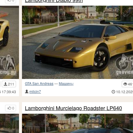
GTA San Andreas
—
Машины
211
46
milcin7
6 17:39:43
10.12.202
Lamborghini Murcielago Roadster LP640
0