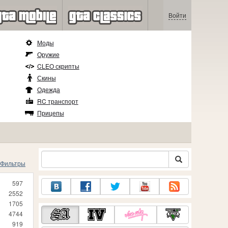
Войти
Моды
Оружие
CLEO скрипты
Скины
Одежда
RC транспорт
Прицепы
Фильтры
597
2552
1705
4744
919