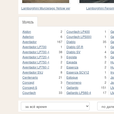
Lamborghini Murcielago Yellow ver
Lamborghini Feno
Модель
Alston
2
Countach LP400
1
Ga
Asterion
6
Countach LP5000
1
Ga
Aventador
167
Diablo
35
Ga
Aventador LP700
1
Diablo GT-R
1
Ga
Aventador LP700-4
38
Diablo SV
4
Ga
Aventador LP720-4
3
Egoista
5
Ga
Aventador LP750-4
2
Espada
2
Hu
Aventador LP760-2
2
Essenza
2
Hu
Aventador SVJ
8
Essenza SCV12
1
In
Centenario
21
Estoque
5
Ja
Concept
3
Fenomeno
2
Ja
Concept-S
1
Gallardo
151
LM
Countach
33
Gallardo LP560-4
17
L