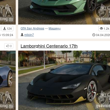
GTA San Andreas
—
Машины
124
1.2k
milcin7
6 15:09:24
04.04.202
Lamborghini Centenario 17th
0