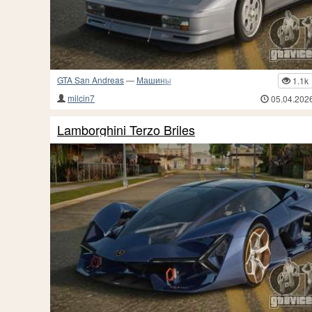
GTA San Andreas
—
Машины
1.1k
milcin7
05.04.202
Lamborghini Terzo Briles