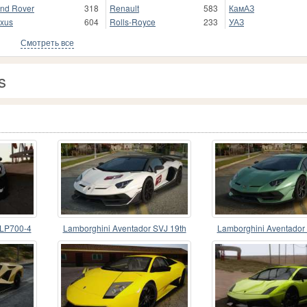
nd Rover
318
Renault
583
КамАЗ
xus
604
Rolls-Royce
233
УАЗ
Смотреть все
s
 LP700-4
Lamborghini Aventador SVJ 19th
Lamborghini Aventador