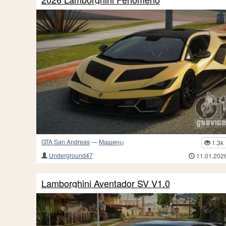
GTA San Andreas
—
Машины
1.3k
Underground47
11.01.202
Lamborghini Aventador SV V1.0