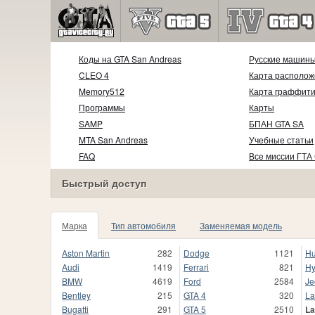
Коды на GTA San Andreas
Русские машин
CLEO 4
Карта располож
Memory512
Карта граффит
Программы
Карты
SAMP
БПАН GTA SA
MTA San Andreas
Учебные статьи
FAQ
Все миссии ГТА
Быстрый доступ
Марка
Тип автомобиля
Заменяемая модель
Aston Martin
282
Dodge
1121
H
Audi
1419
Ferrari
821
Hy
BMW
4619
Ford
2584
Je
Bentley
215
GTA 4
320
La
Bugatti
291
GTA 5
2510
La