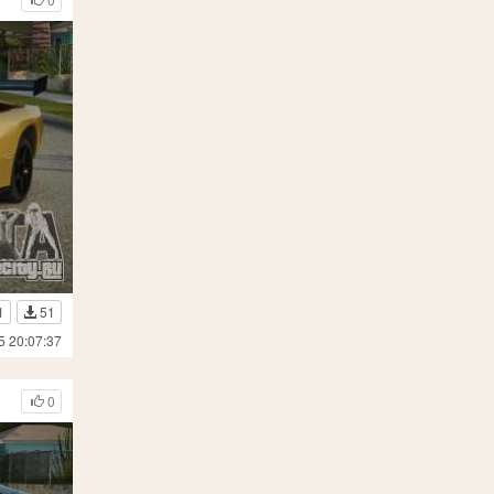
1
51
5 20:07:37
0