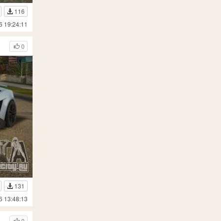
116
6 19:24:11
0
131
6 13:48:13
0