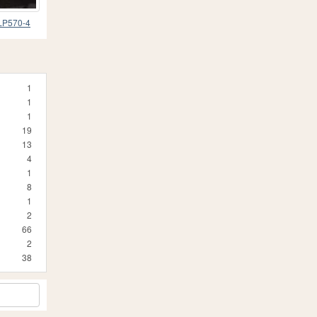
 LP570-4
11
1
1
1
19
13
4
1
8
1
2
66
2
38