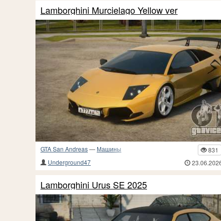
Lamborghini Murcielago Yellow ver
GTA San Andreas
—
Машины
831
Underground47
23.06.202
Lamborghini Urus SE 2025