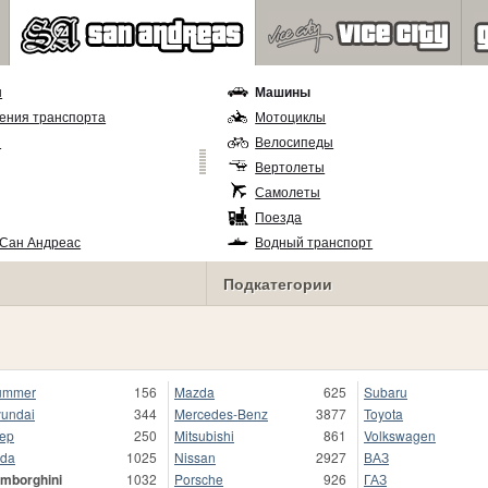
ы
Машины
ения транспорта
Мотоциклы
и
Велосипеды
Вертолеты
Самолеты
Поезда
 Сан Андреас
Водный транспорт
Подкатегории
ummer
156
Mazda
625
Subaru
undai
344
Mercedes-Benz
3877
Toyota
ep
250
Mitsubishi
861
Volkswagen
da
1025
Nissan
2927
ВАЗ
mborghini
1032
Porsche
926
ГАЗ