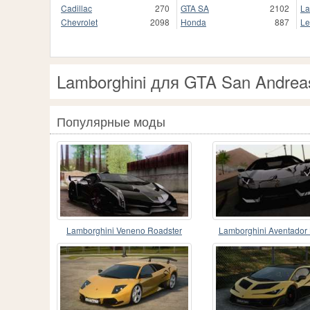
Cadillac
270
GTA SA
2102
La
Chevrolet
2098
Honda
887
Le
Lamborghini для GTA San Andrea
Популярные моды
Lamborghini Veneno Roadster
Lamborghini Aventador
LP750-4 2014
2011