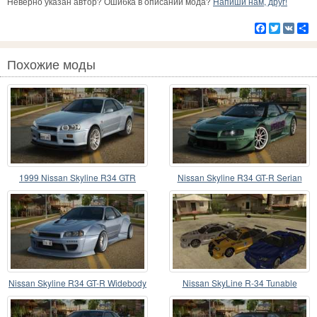
Неверно указан автор? Ошибка в описании мода?
Напиши нам, друг!
Facebook
Twitter
VK
Р
Похожие моды
1999 Nissan Skyline R34 GTR
Nissan Skyline R34 GT-R Serian
Nissan Skyline R34 GT-R Widebody
Nissan SkyLine R-34 Tunable
Mk.X