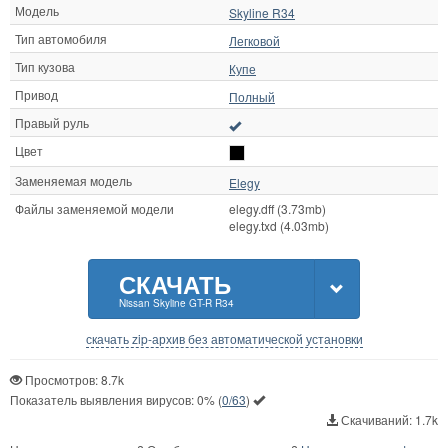
Модель
Skyline R34
Тип автомобиля
Легковой
Тип кузова
Купе
Привод
Полный
Правый руль
Цвет
Заменяемая модель
Elegy
Файлы заменяемой модели
elegy.dff (3.73mb)
elegy.txd (4.03mb)
СКАЧАТЬ
Nissan Skyline GT-R R34
скачать zip-архив без автоматической установки
Просмотров: 8.7k
Показатель выявления вирусов:
0%
(
0/63
)
Скачиваний: 1.7k