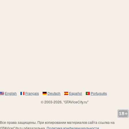
English
Français
Deutsch
Español
Português
© 2003-2026, "GTAViceCity.ru"
Все права защищены. При копировании материалов сайта ссылка на
GTAViceCity.ru обязательна.
Политика конфиденциальности