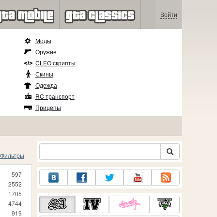
Войти
Моды
Оружие
CLEO скрипты
Скины
Одежда
RC транспорт
Прицепы
Фильтры
597
2552
1705
4744
919