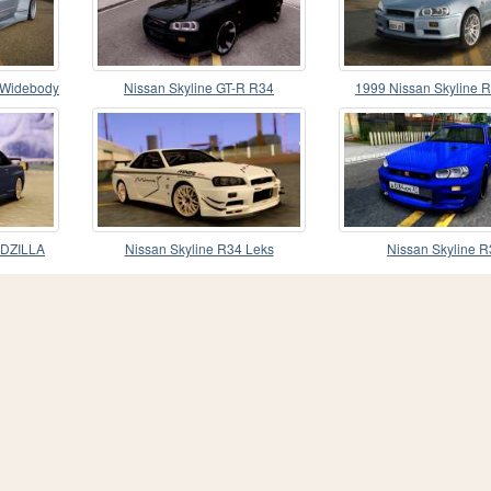
 Widebody
Nissan Skyline GT-R R34
1999 Nissan Skyline 
ODZILLA
Nissan Skyline R34 Leks
Nissan Skyline 