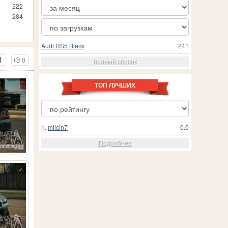
222
284
Audi RS5 Bleck
241
0
полный список
ТОП ЛУЧШИХ
1.
milcin7
0.0
Подробнее