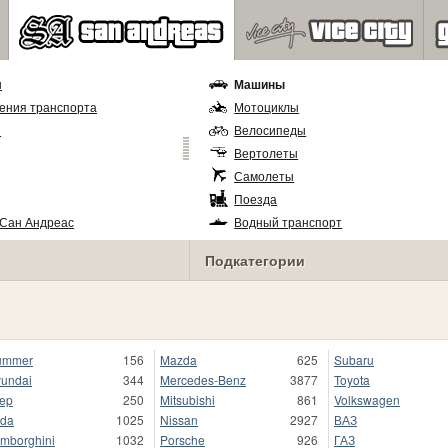
ы
Машины
ения транспорта
Мотоциклы
и
Велосипеды
Вертолеты
Самолеты
Поезда
 Сан Андреас
Водный транспорт
Подкатегории
ummer
156
Mazda
625
Subaru
undai
344
Mercedes-Benz
3877
Toyota
ep
250
Mitsubishi
861
Volkswagen
da
1025
Nissan
2927
ВАЗ
mborghini
1032
Porsche
926
ГАЗ