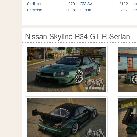
Cadillac
270
GTA SA
2102
La
Chevrolet
2098
Honda
887
Le
Nissan Skyline R34 GT-R Serian