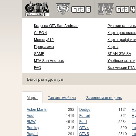
Коды на GTA San Andreas
Русские машин
CLEO 4
Карта располож
Memory512
Карта граффит
Программы
Карты
SAMP
БПАН GTA SA
MTA San Andreas
Учебные статьи
FAQ
Все миссии ГТА
Быстрый доступ
Марка
Тип автомобиля
Заменяемая модель
Aston Martin
282
Dodge
1121
H
Audi
1419
Ferrari
821
Hy
BMW
4619
Ford
2584
Je
Bentley
215
GTA 4
320
La
Bugatti
291
GTA 5
2510
La