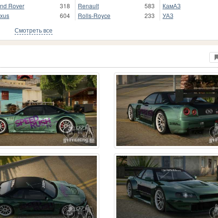
nd Rover
318
Renault
583
КамАЗ
xus
604
Rolls-Royce
233
УАЗ
Смотреть все