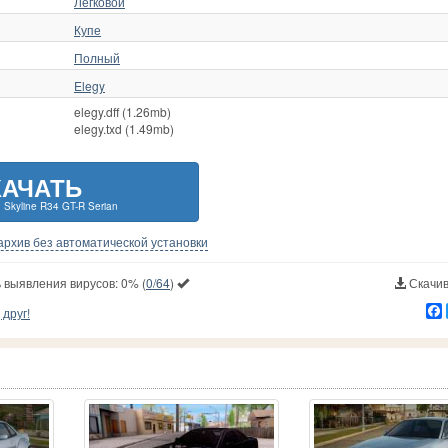
Легковой
Купе
Полный
Elegy
elegy.dff (1.26mb)
elegy.txd (1.49mb)
КАЧАТЬ
 Skyline R34 GT-R Serian
-архив без автоматической установки
 выявления вирусов:
0%
(
0/64
)
Скачив
друг!