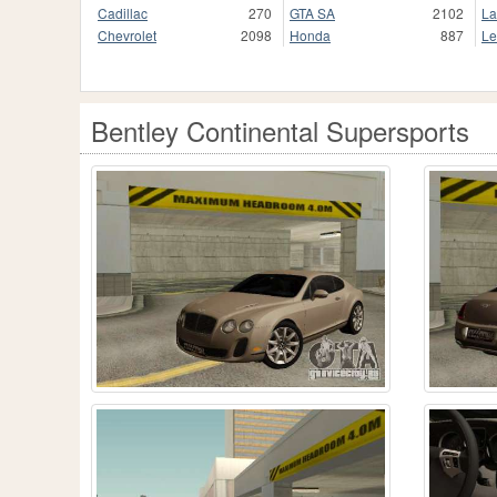
Cadillac
270
GTA SA
2102
La
Chevrolet
2098
Honda
887
Le
Bentley Continental Supersports