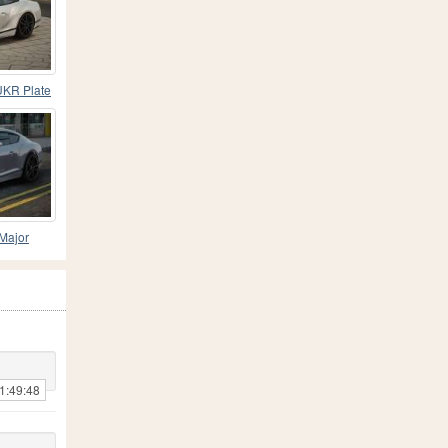
UKR Plate
 Major
1:49:48