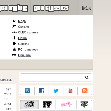
Войти
Моды
Оружие
CLEO скрипты
Скины
Одежда
RC транспорт
Прицепы
Фильтры
597
2552
1705
4744
919