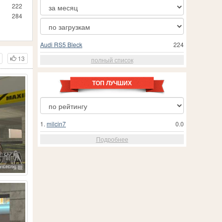
222
284
Audi RS5 Bleck
224
13
полный список
ТОП ЛУЧШИХ
1.
milcin7
0.0
Подробнее