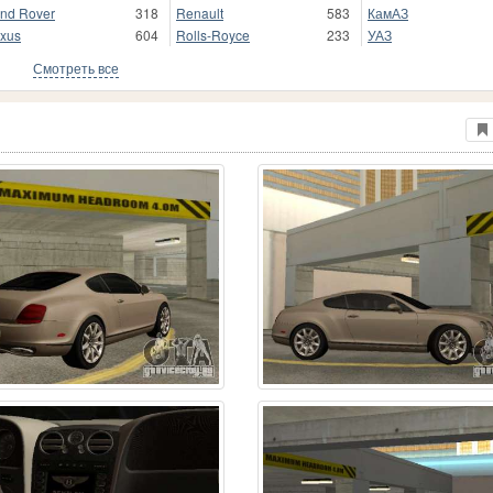
nd Rover
318
Renault
583
КамАЗ
xus
604
Rolls-Royce
233
УАЗ
Смотреть все