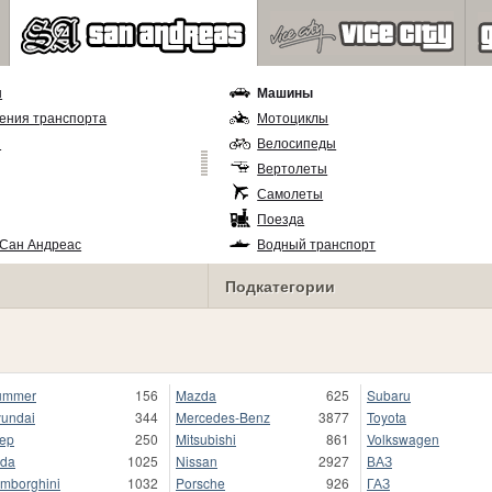
ы
Машины
ения транспорта
Мотоциклы
и
Велосипеды
Вертолеты
Самолеты
Поезда
 Сан Андреас
Водный транспорт
Подкатегории
ummer
156
Mazda
625
Subaru
undai
344
Mercedes-Benz
3877
Toyota
ep
250
Mitsubishi
861
Volkswagen
da
1025
Nissan
2927
ВАЗ
mborghini
1032
Porsche
926
ГАЗ