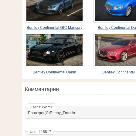
Bentley Continental GTC Mansory
Bentley Continental Da
Bentley Continental Canin
Bentley Continental 
Комментарии
User #852756
Проверю
(C)Ronny_Francis
User #16817