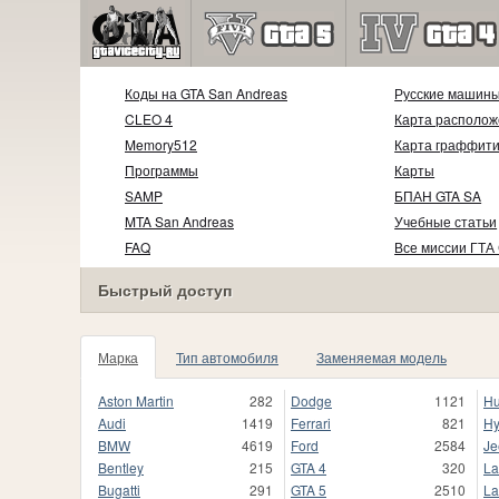
Коды на GTA San Andreas
Русские машин
CLEO 4
Карта располож
Memory512
Карта граффит
Программы
Карты
SAMP
БПАН GTA SA
MTA San Andreas
Учебные статьи
FAQ
Все миссии ГТА
Быстрый доступ
Марка
Тип автомобиля
Заменяемая модель
Aston Martin
282
Dodge
1121
H
Audi
1419
Ferrari
821
Hy
BMW
4619
Ford
2584
Je
Bentley
215
GTA 4
320
La
Bugatti
291
GTA 5
2510
La