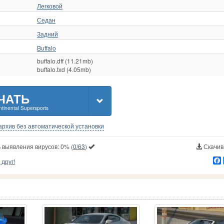
Легковой
Седан
Задний
Buffalo
buffalo.dff (11.21mb)
buffalo.txd (4.05mb)
ЧАТЬ
tinental Supersports
-архив без автоматической установки
 выявления вирусов:
0%
(
0/63
)
Скачива
друг!