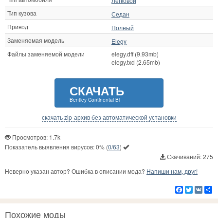
Легковой
Тип кузова
Седан
Привод
Полный
Заменяемая модель
Elegy
Файлы заменяемой модели
elegy.dff (9.93mb)
elegy.txd (2.65mb)
СКАЧАТЬ
Bentley Continental Bl
скачать zip-архив без автоматической установки
Просмотров: 1.7k
Показатель выявления вирусов:
0%
(
0/63
)
Скачиваний: 275
Неверно указан автор? Ошибка в описании мода?
Напиши нам, друг!
Facebook
Twitter
VK
Р
Похожие моды