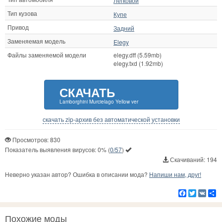
Легковой
Тип кузова
Купе
Привод
Задний
Заменяемая модель
Elegy
Файлы заменяемой модели
elegy.dff (5.59mb)
elegy.txd (1.92mb)
СКАЧАТЬ
Lamborghini Murcielago Yellow ver
скачать zip-архив без автоматической установки
Просмотров: 830
Показатель выявления вирусов:
0%
(
0/57
)
Скачиваний: 194
Неверно указан автор? Ошибка в описании мода?
Напиши нам, друг!
Facebook
Twitter
VK
Р
Похожие моды