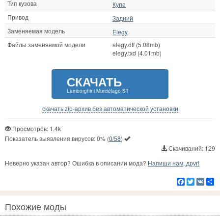
Тип кузова
Купе
Привод
Задний
Заменяемая модель
Elegy
Файлы заменяемой модели
elegy.dff (5.08mb)
elegy.txd (4.01mb)
СКАЧАТЬ
Lamborghini Murciélago ST
скачать zip-архив без автоматической установки
Просмотров: 1.4k
Показатель выявления вирусов:
0%
(
0/58
)
Скачиваний: 129
Неверно указан автор? Ошибка в описании мода?
Напиши нам, друг!
Facebook
Twitter
VK
Р
Похожие моды