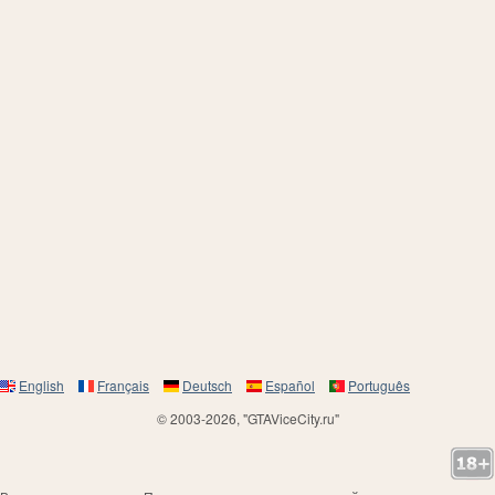
English
Français
Deutsch
Español
Português
© 2003-2026, "GTAViceCity.ru"