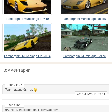
Lamborghini Murcielago LP640
Lamborghini Murcielago [Yellow
Version]
Lamborghini Murcielago LP670–4
Lamborghini Murcielago Police
SuperVeloce
Комментарии
User #4435
Толян давно бы так
2010-11-26 11:52:01
User #1610
ДА,очень классно!Люблю эту машину.