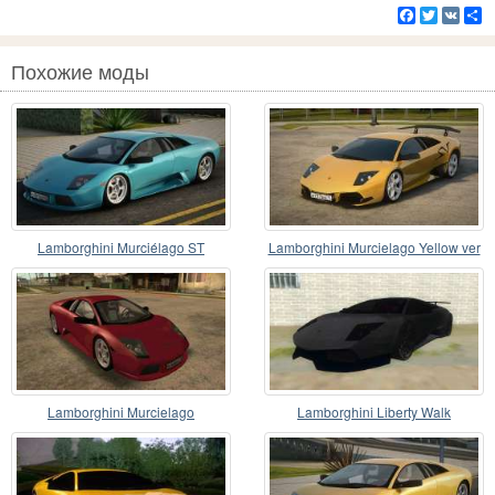
Facebook
Twitter
VK
Р
Похожие моды
Lamborghini Murciélago ST
Lamborghini Murcielago Yellow ver
Lamborghini Murcielago
Lamborghini Liberty Walk