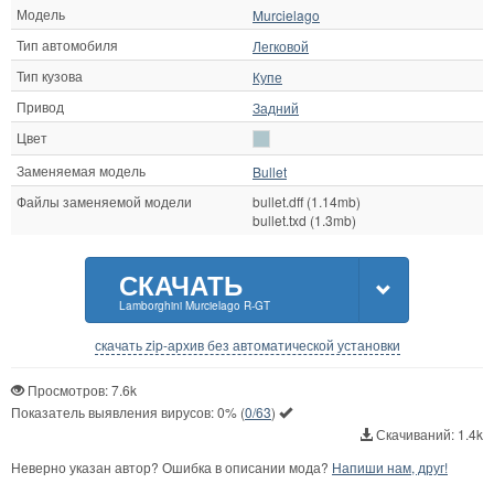
Модель
Murcielago
Тип автомобиля
Легковой
Тип кузова
Купе
Привод
Задний
Цвет
Заменяемая модель
Bullet
Файлы заменяемой модели
bullet.dff (1.14mb)
bullet.txd (1.3mb)
СКАЧАТЬ
Lamborghini Murcielago R-GT
скачать zip-архив без автоматической установки
Просмотров: 7.6k
Показатель выявления вирусов:
0%
(
0/63
)
Скачиваний: 1.4k
Неверно указан автор? Ошибка в описании мода?
Напиши нам, друг!