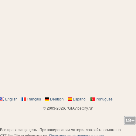
English
Français
Deutsch
Español
Português
© 2003-2026, "GTAViceCity.ru"
Все права защищены. При копировании материалов сайта ссылка на
GTAViceCity.ru обязательна.
Политика конфиденциальности