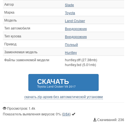
Автор
Slade
Марка
Toyota
Модель
Land Cruiser
Тип автомобиля
Внедорожник
Тип кузова
Внедорожник
Привод
Полный
Заменяемая модель
Huntley
Файлы заменяемой модели
huntley.dff (27.38mb)
huntley.txd (5.01mb)
СКАЧАТЬ
Toyota Land Cruiser V8 2017
скачать zip-архив без автоматической установки
Просмотров: 1.4k
Показатель выявления вирусов:
0%
(
0/64
)
Скачиваний: 236