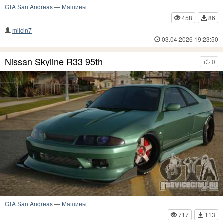
GTA San Andreas
—
Машины
458
86
milcin7
03.04.2026 19:23:50
Nissan Skyline R33 95th
0
GTA San Andreas
—
Машины
717
113