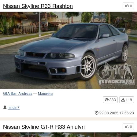
Nissan Skyline R33 Rashton
0
GTA San Andreas
—
Машины
883
119
milcin7
29.08.2025 17:56:23
Nissan Skyline GT-R R33 Anjulyn
0