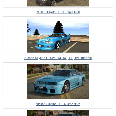
Nissan Skyline R33 Tokyo Drift
Nissan Skyline GTS25-t Mk.IX [R33] IVF Tunable
Nissan Skyline R33 Nismo 95th