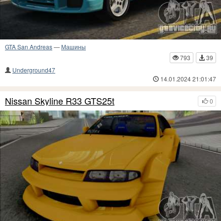
GTA San Andreas
—
Машины
793
39
Underground47
14.01.2024 21:01:47
Nissan Skyline R33 GTS25t
0