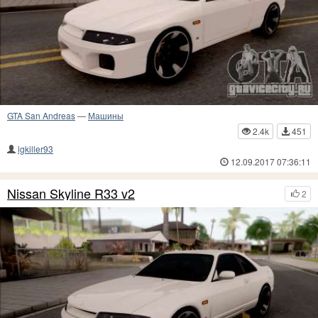
GTA San Andreas
—
Машины
2.4k
451
lgkiller93
12.09.2017 07:36:11
Nissan Skyline R33 v2
2