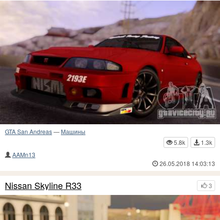
GTA San Andreas
—
Машины
5.8k
1.3k
AAMn13
26.05.2018 14:03:13
Nissan Skyline R33
3