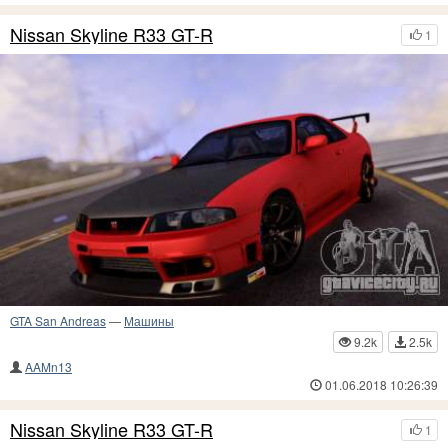
Nissan Skyline R33 GT-R
1
GTA San Andreas
—
Машины
9.2k
2.5k
AAMn13
01.06.2018 10:26:39
Nissan Skyline R33 GT-R
1