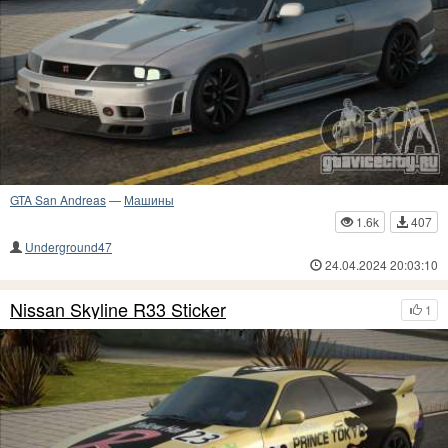
GTA San Andreas
—
Машины
1.6k
407
Underground47
24.04.2024 20:03:10
Nissan Skyline R33 Sticker
1