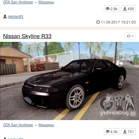
GTA San Andreas
—
Машины
2.8k
456
lgkiller93
11.09.2017 19:21:00
Nissan Skyline R33
1
GTA San Andreas
—
Машины
4.9k
701