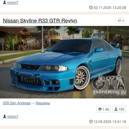
milcin7
02.11.2025 13:20:28
Nissan Skyline R33 GTR Reylyn
0
GTA San Andreas
—
Машины
1.6k
193
milcin7
12.09.2025 13:01:18