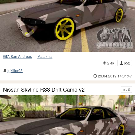
GTA San Andreas
—
Машины
2.4k
652
lgkiller93
23.04.2019 14:31:47
Nissan Skyline R33 Drift Camo v2
0