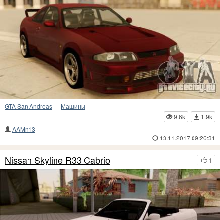
GTA San Andreas
—
Машины
9.6k
1.9k
AAMn13
13.11.2017 09:26:31
Nissan Skyline R33 Cabrio
1