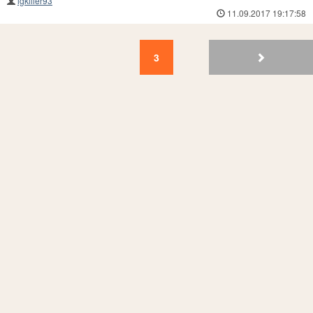
lgkiller93
11.09.2017 19:17:58
3
2
1
3