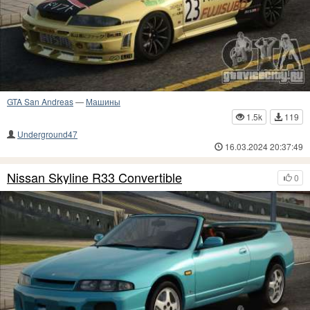
GTA San Andreas
—
Машины
1.5k
119
Underground47
16.03.2024 20:37:49
Nissan Skyline R33 Convertible
0