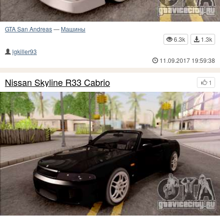
GTA San Andreas
—
Машины
6.3k
1.3k
lgkiller93
11.09.2017 19:59:38
Nissan Skyline R33 Cabrio
1