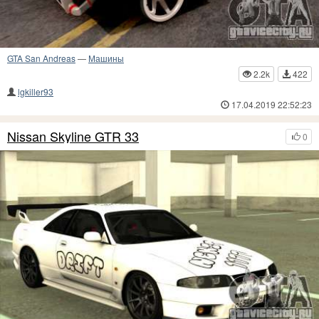
GTA San Andreas
—
Машины
2.2k
422
lgkiller93
17.04.2019 22:52:23
Nissan Skyline GTR 33
0