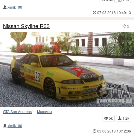
ximik_00
07.08.2018 10:49:13
Nissan Skyline R33
2
GTA San Andreas
—
Машины
5k
1.2k
ximik_00
03.08.2018 10:12:06