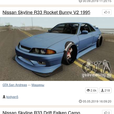
30.09.2019 11:20:15
Nissan Skyline R33 Rocket Bunny V2 1995
0
GTA San Andreas
—
Машины
2.6k
218
kodyan5
05.05.2019 16:09:20
Nissan Skyline R33 Drift Falken Camo
0