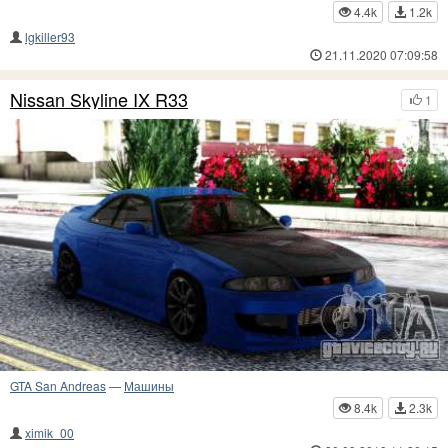
4.4k
1.2k
lgkiller93
21.11.2020 07:09:58
Nissan Skyline IX R33
1
GTA San Andreas
—
Машины
8.4k
2.3k
ximik_00