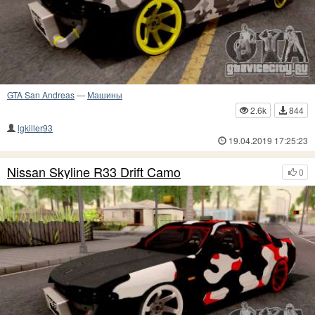
GTA San Andreas
—
Машины
2.6k
844
lgkiller93
19.04.2019 17:25:23
Nissan Skyline R33 Drift Camo
0