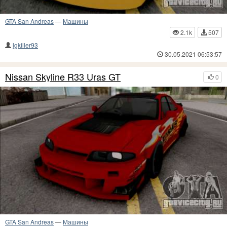
GTA San Andreas
—
Машины
2.1k
507
lgkiller93
30.05.2021 06:53:57
Nissan Skyline R33 Uras GT
0
GTA San Andreas
—
Машины