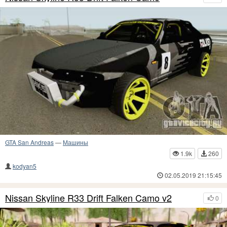
GTA San Andreas
—
Машины
1.9k
260
kodyan5
02.05.2019 21:15:45
Nissan Skyline R33 Drift Falken Camo v2
0