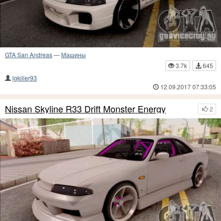
GTA San Andreas
—
Машины
3.7k
645
lgkiller93
12.09.2017 07:33:05
Nissan Skyline R33 Drift Monster Energy
2