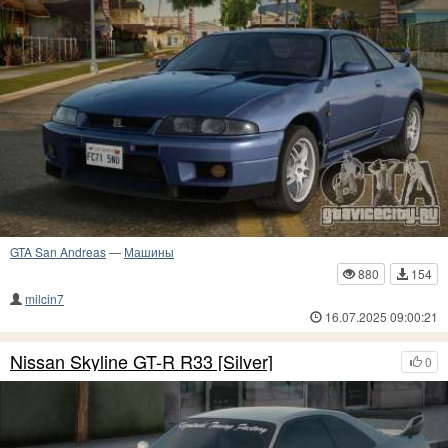
GTA San Andreas
—
Машины
880
154
milcin7
16.07.2025 09:00:21
Nissan Skyline GT-R R33 [Silver]
0