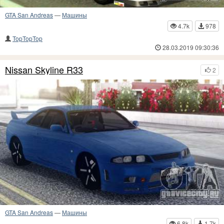
GTA San Andreas
—
Машины
4.7k
978
TopTopTop
28.03.2019 09:30:36
Nissan Skyline R33
2
GTA San Andreas
—
Машины
6.8k
1.7k