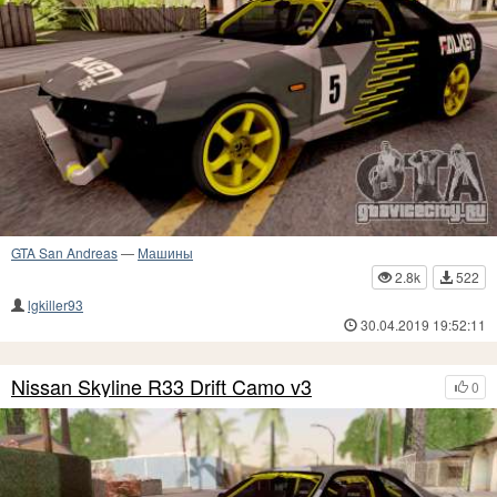
GTA San Andreas
—
Машины
2.8k
522
lgkiller93
30.04.2019 19:52:11
Nissan Skyline R33 Drift Camo v3
0