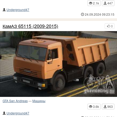
2.1k
447
Underground47
24.09.2024 09:23:15
КамАЗ 65115 (2009-2015)
0
GTA San Andreas
—
Машины
3.6k
963
Underground47