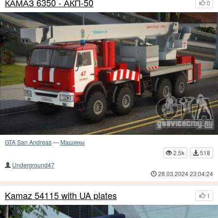
КАМАЗ 6350 - АКП-50
0
GTA San Andreas
—
Машины
2.5k
518
Underground47
28.03.2024 23:04:24
Kamaz 54115 with UA plates
1