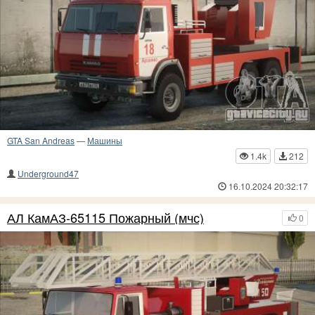
GTA San Andreas
—
Машины
1.4k
212
Underground47
16.10.2024 20:32:17
АЛ КамАЗ-65115 Пожарный (мчс)
0