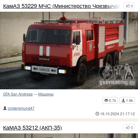
КамАЗ 53229 МЧС (Министерство Чрезвычайных С
0
GTA San Andreas
—
Машины
5.7k
1.9k
Underground47
16.10.2024 21:17:12
КаМАЗ 53212 (АКП-35)
0