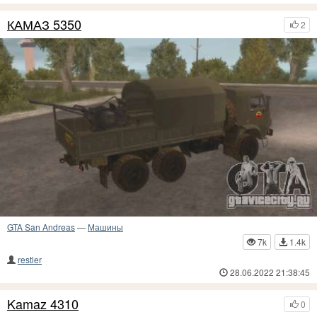
КАМАЗ 5350
2
GTA San Andreas
—
Машины
7k
1.4k
restler
28.06.2022 21:38:45
Kamaz 4310
0