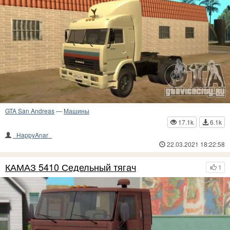
GTA San Andreas
—
Машины
17.1k
6.1k
_HappyAnar_
22.03.2021 18:22:58
КАМАЗ 5410 Седельный тягач
1