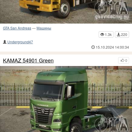
GTA San Andreas
—
Машины
1.3k
220
Underground47
15.10.2024 14:00:34
KAMAZ 54901 Green
0