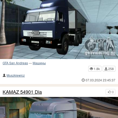
GTA San Andreas
—
Машины
1.8k
258
Muszkiewicz
07.03.2024 23:45:37
KAMAZ 54901 Dia
0