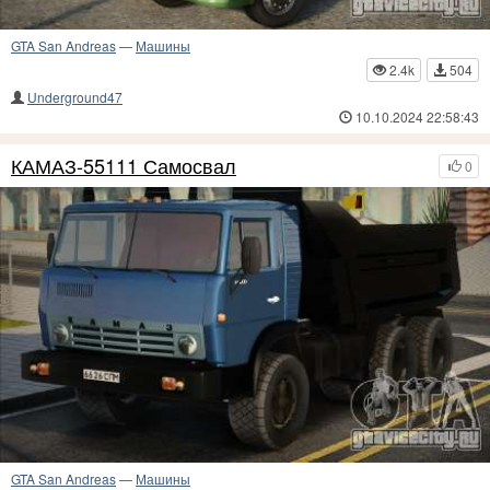
GTA San Andreas
—
Машины
2.4k
504
Underground47
10.10.2024 22:58:43
КАМАЗ-55111 Самосвал
0
GTA San Andreas
—
Машины