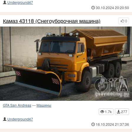
Underground47
30.10.2024 20:20:50
Камаз 43118 (Снегоуборочная машина)
0
GTA San Andreas
—
Машины
1.7k
277
Underground47
16.10.2024 21:37:36