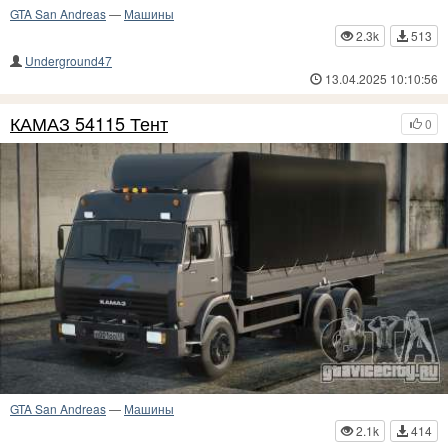
GTA San Andreas
—
Машины
2.3k
513
Underground47
13.04.2025 10:10:56
КАМАЗ 54115 Тент
0
GTA San Andreas
—
Машины
2.1k
414