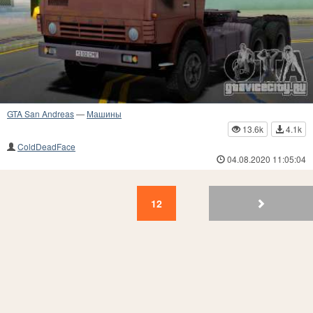
GTA San Andreas
—
Машины
13.6k
4.1k
ColdDeadFace
04.08.2020 11:05:04
12
11
10
9
8
7
6
5
4
3
12