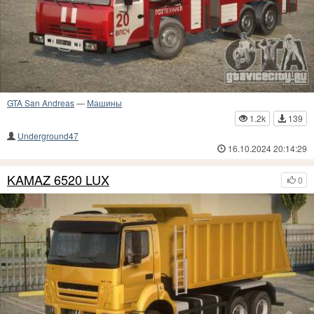
GTA San Andreas
—
Машины
1.2k
139
Underground47
16.10.2024 20:14:29
KAMAZ 6520 LUX
0