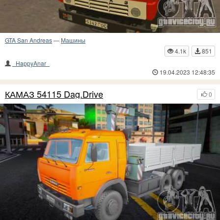
GTA San Andreas
—
Машины
4.1k
851
_HappyAnar_
19.04.2023 12:48:35
КАМАЗ 54115 Dag.Drive
0