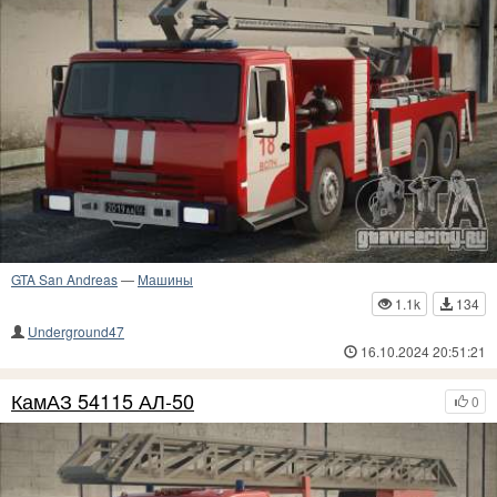
GTA San Andreas
—
Машины
1.1k
134
Underground47
16.10.2024 20:51:21
КамАЗ 54115 АЛ-50
0