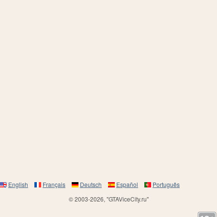
English
Français
Deutsch
Español
Português
© 2003-2026, "GTAViceCity.ru"