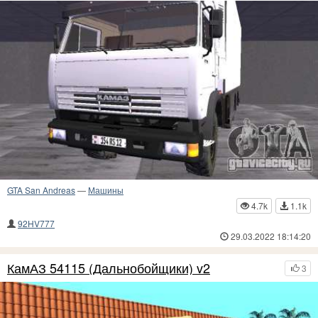
GTA San Andreas
—
Машины
4.7k
1.1k
92HV777
29.03.2022 18:14:20
КамАЗ 54115 (Дальнобойщики) v2
3