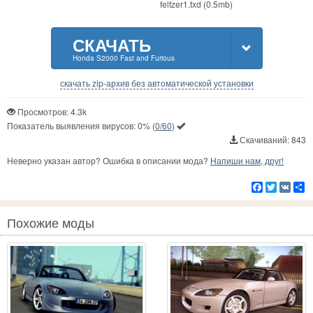
feltzer1.txd (0.5mb)
СКАЧАТЬ
Honda S2000 Fast and Furious
скачать zip-архив без автоматической установки
Просмотров: 4.3k
Показатель выявления вирусов:
0%
(
0/60
)
Скачиваний: 843
Неверно указан автор? Ошибка в описании мода?
Напиши нам, друг!
Facebook
Twitter
VK
Р
Похожие моды