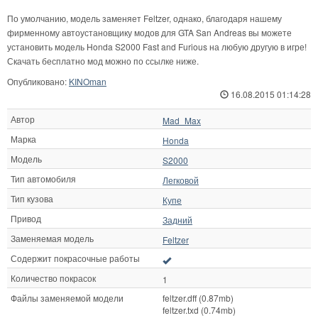
По умолчанию, модель заменяет Feltzer, однако, благодаря нашему
фирменному автоустановщику модов для GTA San Andreas вы можете
установить модель Honda S2000 Fast and Furious на любую другую в игре!
Скачать бесплатно мод можно по ссылке ниже.
Опубликовано:
KINOman
16.08.2015 01:14:28
Автор
Mad_Max
Марка
Honda
Модель
S2000
Тип автомобиля
Легковой
Тип кузова
Купе
Привод
Задний
Заменяемая модель
Feltzer
Содержит покрасочные работы
Количество покрасок
1
Файлы заменяемой модели
feltzer.dff (0.87mb)
feltzer.txd (0.74mb)