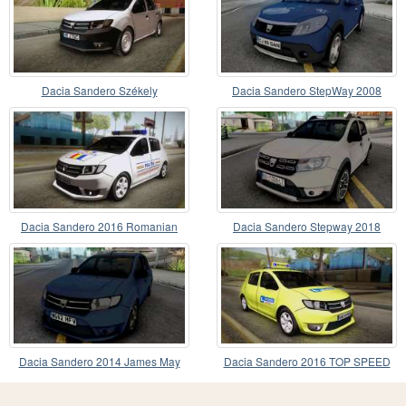
Dacia Sandero Székely
Dacia Sandero StepWay 2008
Dacia Sandero 2016 Romanian
Dacia Sandero Stepway 2018
Police
Dacia Sandero 2014 James May
Dacia Sandero 2016 TOP SPEED