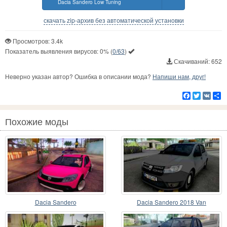
Dacia Sandero Low Tuning
скачать zip-архив без автоматической установки
Просмотров: 3.4k
Показатель выявления вирусов:
0%
(
0/63
)
Скачиваний: 652
Неверно указан автор? Ошибка в описании мода?
Напиши нам, друг!
Facebook
Twitter
VK
Р
Похожие моды
Dacia Sandero
Dacia Sandero 2018 Van