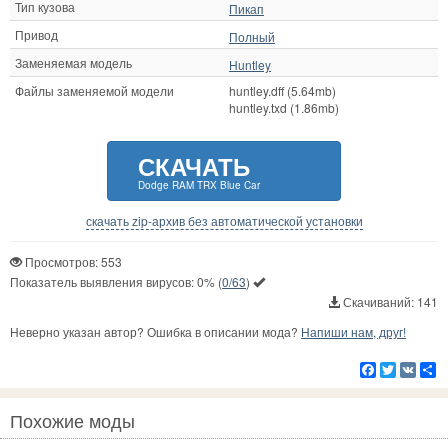
Тип кузова
Пикап
Привод
Полный
Заменяемая модель
Huntley
Файлы заменяемой модели
huntley.dff (5.64mb)
huntley.txd (1.86mb)
СКАЧАТЬ
Dodge RAM TRX Blue Car
скачать zip-архив без автоматической установки
Просмотров: 553
Показатель выявления вирусов:
0%
(
0/63
)
Скачиваний: 141
Неверно указан автор? Ошибка в описании мода?
Напиши нам, друг!
Facebook
Twitter
VK
Р
Похожие моды