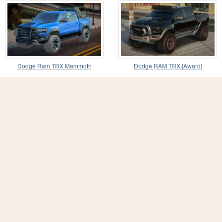
Wheels]
Variant Wheels]
Dodge Ram TRX Mammoth
Dodge RAM TRX [Award]
Hennessey