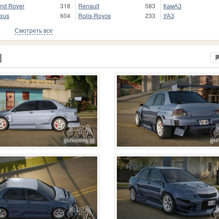
nd Rover
318
Renault
583
КамАЗ
xus
604
Rolls-Royce
233
УАЗ
Смотреть все
l