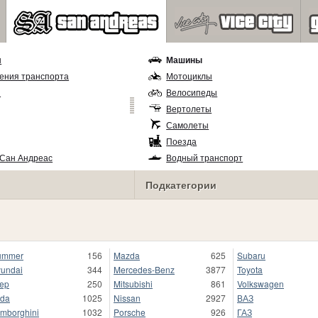
ы
Машины
ения транспорта
Мотоциклы
и
Велосипеды
Вертолеты
Самолеты
Поезда
 Сан Андреас
Водный транспорт
Подкатегории
ummer
156
Mazda
625
Subaru
undai
344
Mercedes-Benz
3877
Toyota
ep
250
Mitsubishi
861
Volkswagen
da
1025
Nissan
2927
ВАЗ
mborghini
1032
Porsche
926
ГАЗ