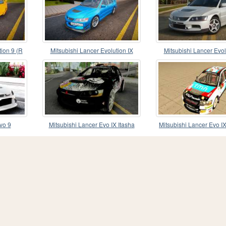
tion 9 (R
Mitsubishi Lancer Evolution IX
Mitsubishi Lancer Evol
(Frizer)
Ganhew
vo 9
Mitsubishi Lancer Evo IX Itasha
Mitsubishi Lancer Evo I
Izumi Miyako
винилом