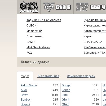
Коды на GTA San Andreas
Русские машин
CLEO 4
Карта располож
Memory512
Карта граффит
Программы
Карты
SAMP
БПАН GTA SA
MTA San Andreas
Учебные статьи
FAQ
Все миссии ГТА
Быстрый доступ
Марка
Тип автомобиля
Заменяемая модель
Aston Martin
282
Dodge
1121
H
Audi
1419
Ferrari
821
Hy
BMW
4619
Ford
2584
Je
Bentley
215
GTA 4
320
La
Bugatti
291
GTA 5
2510
La