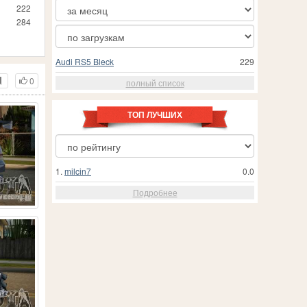
222
284
Audi RS5 Bleck
229
0
полный список
ТОП ЛУЧШИХ
1.
milcin7
0.0
Подробнее