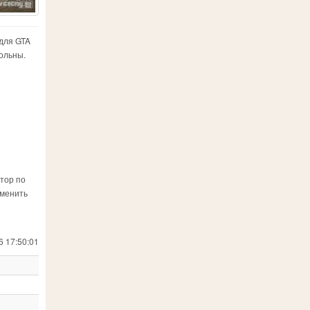
 для GTA
ольны.
ятор по
аменить
6 17:50:01