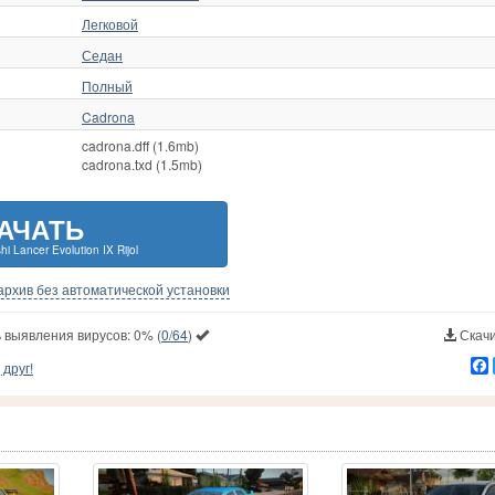
Легковой
Седан
Полный
Cadrona
cadrona.dff (1.6mb)
cadrona.txd (1.5mb)
АЧАТЬ
hi Lancer Evolution IX Rijol
-архив без автоматической установки
 выявления вирусов:
0%
(
0/64
)
Скачи
друг!