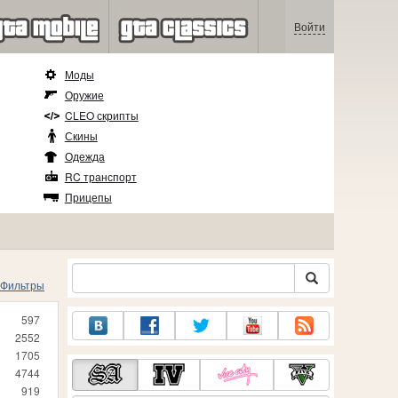
Войти
Моды
Оружие
CLEO скрипты
Скины
Одежда
RC транспорт
Прицепы
Фильтры
597
2552
1705
4744
919