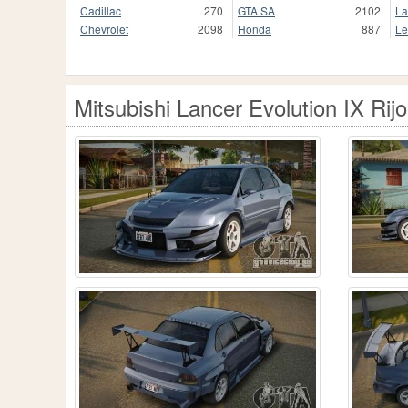
Cadillac
270
GTA SA
2102
La
Chevrolet
2098
Honda
887
Le
Mitsubishi Lancer Evolution IX Rijo