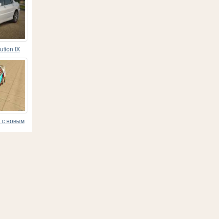
ution IX
X с новым