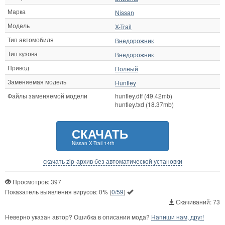
Марка
Nissan
Модель
X-Trail
Тип автомобиля
Внедорожник
Тип кузова
Внедорожник
Привод
Полный
Заменяемая модель
Huntley
Файлы заменяемой модели
huntley.dff (49.42mb)
huntley.txd (18.37mb)
СКАЧАТЬ
Nissan X-Trail 14th
скачать zip-архив без автоматической установки
Просмотров: 397
Показатель выявления вирусов:
0%
(
0/59
)
Скачиваний: 73
Неверно указан автор? Ошибка в описании мода?
Напиши нам, друг!