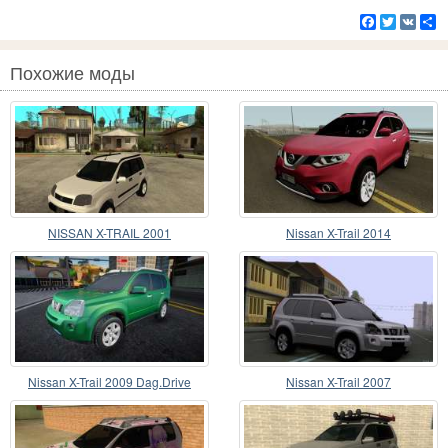
Facebook
Twitter
VK
Р
Похожие моды
NISSAN X-TRAIL 2001
Nissan X-Trail 2014
Nissan X-Trail 2009 Dag.Drive
Nissan X-Trail 2007