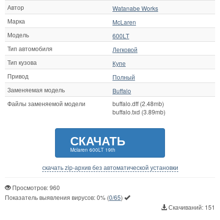
Автор
Watanabe Works
Марка
McLaren
Модель
600LT
Тип автомобиля
Легковой
Тип кузова
Купе
Привод
Полный
Заменяемая модель
Buffalo
Файлы заменяемой модели
buffalo.dff (2.48mb)
buffalo.txd (3.89mb)
СКАЧАТЬ
Mclaren 600LT 19th
скачать zip-архив без автоматической установки
Просмотров: 960
Показатель выявления вирусов:
0%
(
0/65
)
Скачиваний: 151