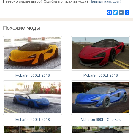
Неверно указан автор? Ошибка в описании мода?
Напиши нам, друг!
Facebook
Twitter
VK
Р
Похожие моды
McLaren 600LT 2018
McLaren 600LT 2018
McLaren 600LT 2018
McLaren 600LT Cherkes