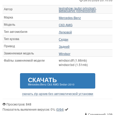
levinshow (autor principal),
Автор
sebacuervo (correcciones)
Марка
Mercedes-Benz
Модель
C63 AMG
Тип автомобиля
Легковой
Тип кузова
Седан
Привод
Задний
Заменяемая модель
Windsor
Файлы заменяемой модели
windsor.dff (1.66mb)
windsor.txd (1.51mb)
СКАЧАТЬ
Mercedes-Benz C63 AMG Sedan 2010
скачать zip-архив без автоматической установки
Просмотров: 848
Показатель выявления вирусов:
0%
(
0/64
)
Скачиваний: 109