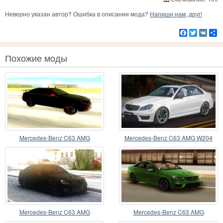
Неверно указан автор? Ошибка в описании мода?
Напиши нам, друг!
Facebook
Twitter
VK
Р
Похожие моды
Mercedes-Benz C63 AMG
Mercedes-Benz C63 AMG W204
Rich
Mercedes-Benz C63 AMG
Mercedes-Benz C63 AMG