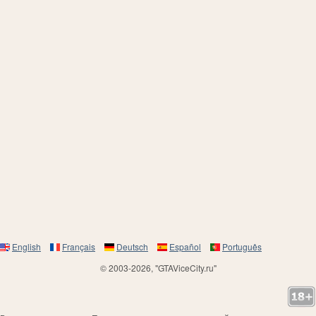
English
Français
Deutsch
Español
Português
© 2003-2026, "GTAViceCity.ru"