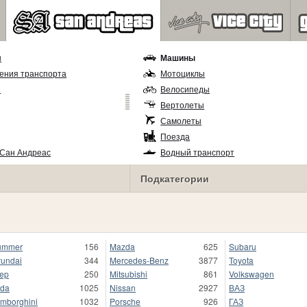
ы
Машины
ения транспорта
Мотоциклы
и
Велосипеды
Вертолеты
Самолеты
Поезда
 Сан Андреас
Водный транспорт
Подкатегории
ummer
156
Mazda
625
Subaru
undai
344
Mercedes-Benz
3877
Toyota
ep
250
Mitsubishi
861
Volkswagen
da
1025
Nissan
2927
ВАЗ
mborghini
1032
Porsche
926
ГАЗ