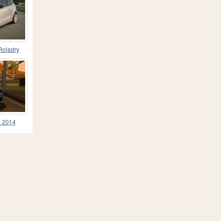
Roladry
i 2014