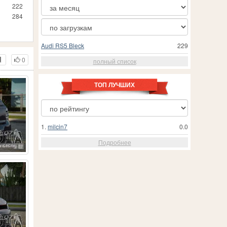
222
284
Audi RS5 Bleck
229
0
полный список
ТОП ЛУЧШИХ
1.
milcin7
0.0
Подробнее