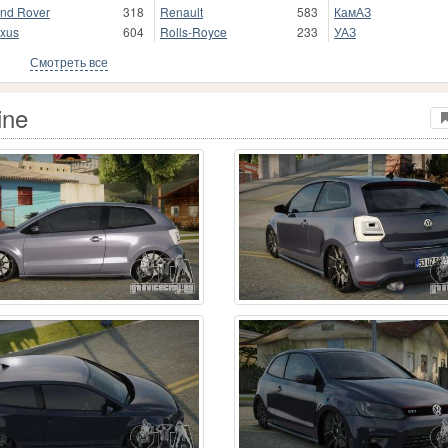
nd Rover
318
Renault
583
КамАЗ
xus
604
Rolls-Royce
233
УАЗ
Смотреть все
ine