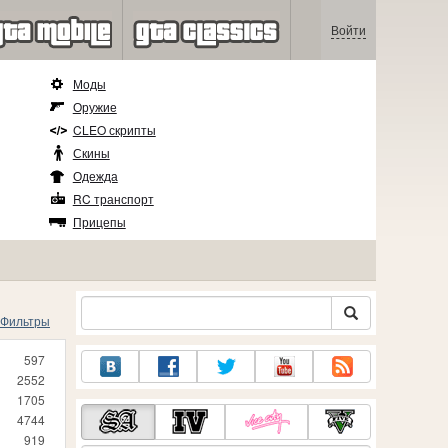
Войти
Моды
Оружие
CLEO скрипты
Скины
Одежда
RC транспорт
Прицепы
Фильтры
597
2552
1705
4744
919