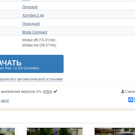
Легковой
Хэтчбек 3 дв
Передний
Blista Compact
blistac.dff (15.31mb)
blistac.txd (38.27mb)
АЧАТЬ
en Polo 1.6 TDI Comfortline
-архив без автоматической установки
 выявления вирусов:
0%
(
0/64
)
Скачи
друг!