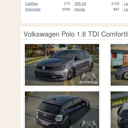
Cadillac
270
GTA SA
2102
La
Chevrolet
2098
Honda
887
Le
Volkswagen Polo 1.6 TDI Comfortl