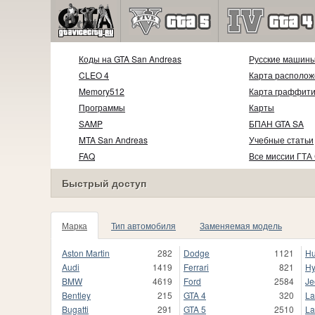
Коды на GTA San Andreas
Русские машин
CLEO 4
Карта располож
Memory512
Карта граффит
Программы
Карты
SAMP
БПАН GTA SA
MTA San Andreas
Учебные статьи
FAQ
Все миссии ГТА
Быстрый доступ
Марка
Тип автомобиля
Заменяемая модель
Aston Martin
282
Dodge
1121
H
Audi
1419
Ferrari
821
Hy
BMW
4619
Ford
2584
Je
Bentley
215
GTA 4
320
La
Bugatti
291
GTA 5
2510
La