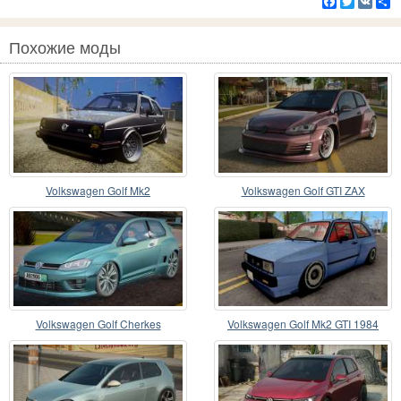
Facebook
Twitter
VK
Р
Похожие моды
Volkswagen Golf Mk2
Volkswagen Golf GTI ZAX
Volkswagen Golf Cherkes
Volkswagen Golf Mk2 GTI 1984
Rocket Bunny