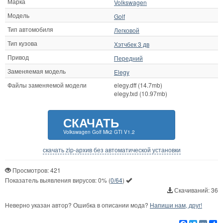
Марка
Volkswagen
Модель
Golf
Тип автомобиля
Легковой
Тип кузова
Хэтчбек 3 дв
Привод
Передний
Заменяемая модель
Elegy
Файлы заменяемой модели
elegy.dff (14.7mb)
elegy.txd (10.97mb)
СКАЧАТЬ
Volkswagen Golf Mk2 GTI V1.2
скачать zip-архив без автоматической установки
Просмотров: 421
Показатель выявления вирусов:
0%
(
0/64
)
Скачиваний: 36
Неверно указан автор? Ошибка в описании мода?
Напиши нам, друг!