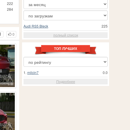
222
284
Audi RS5 Bleck
225
0
полный список
ТОП ЛУЧШИХ
1.
milcin7
0.0
Подробнее