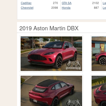
Cadillac
270
GTA SA
2102
La
Chevrolet
2098
Honda
887
Le
2019 Aston Martin DBX