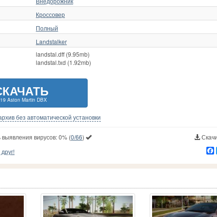
Внедорожник
Кроссовер
Полный
Landstalker
landstal.dff (9.95mb)
landstal.txd (1.92mb)
СКАЧАТЬ
19 Aston Martin DBX
-архив без автоматической установки
 выявления вирусов:
0%
(
0/66
)
Скачи
друг!