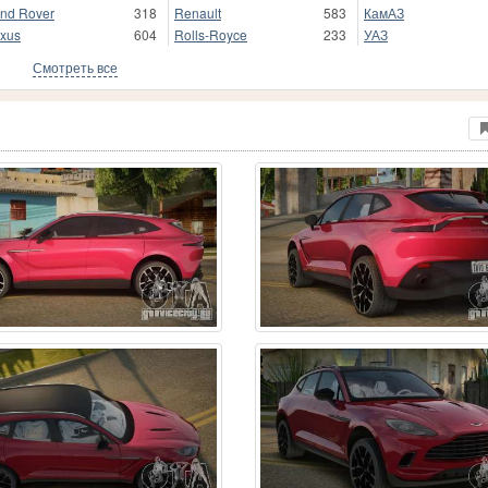
nd Rover
318
Renault
583
КамАЗ
xus
604
Rolls-Royce
233
УАЗ
Смотреть все