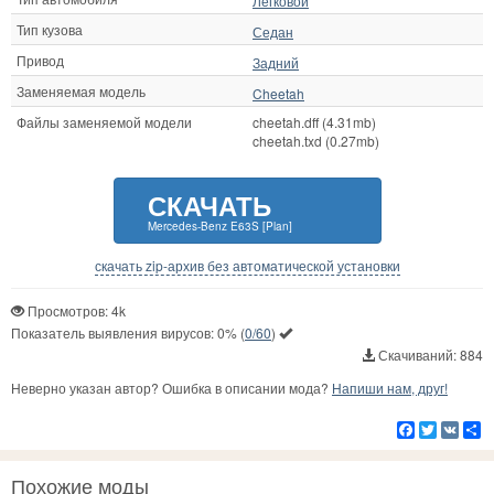
Легковой
Тип кузова
Седан
Привод
Задний
Заменяемая модель
Cheetah
Файлы заменяемой модели
cheetah.dff (4.31mb)
cheetah.txd (0.27mb)
СКАЧАТЬ
Mercedes-Benz E63S [Plan]
скачать zip-архив без автоматической установки
Просмотров: 4k
Показатель выявления вирусов:
0%
(
0/60
)
Скачиваний: 884
Неверно указан автор? Ошибка в описании мода?
Напиши нам, друг!
Facebook
Twitter
VK
Р
Похожие моды