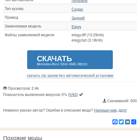
Легковой
Тип кузова
Седан
Привод
Задний
Заменяемая модель
Elegy
Файлы заменяемой модели
elegy.dff (13.29mb)
elegy.txd (3.18mb)
СКАЧАТЬ
Mercedes-Benz S500 AMG (W223)
скачать zip-архив без автоматической установки
Просмотров: 2.4k
Показатель выявления вирусов:
0%
(
0/63
)
Скачиваний: 500
Неверно указан автор? Ошибка в описании мода?
Напиши нам, друг!
Facebook
Twitter
VK
Р
Похожие моды