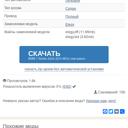
Легковой
Тип кузова
Седан
Привод
Полный
Заменяемая модель
Elegy
Файлы заменяемой модели
elegy.dff (11.99mb)
elegy.txd (3.62mb)
СКАЧАТЬ
BMW 7-Series 2023 (G70 M70) new saloon
скачать zip-архив без автоматической установки
Просмотров: 1.6k
Показатель выявления вирусов:
0%
(
0/62
)
Скачиваний: 156
Неверно указан автор? Ошибка в описании мода?
Напиши нам, друг!
Facebook
Twitter
VK
Р
Похожие моды