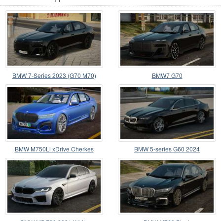
BMW 7-Series 2023 (G70 M70)
BMW7 G70
BMW M750Li xDrive Cherkes
BMW 5-series G60 2024