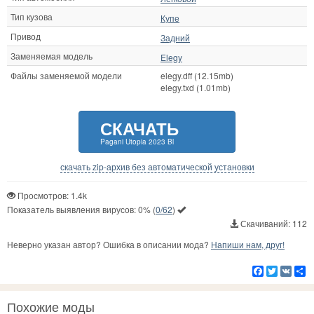
Тип кузова
Купе
Привод
Задний
Заменяемая модель
Elegy
Файлы заменяемой модели
elegy.dff (12.15mb)
elegy.txd (1.01mb)
СКАЧАТЬ
Pagani Utopia 2023 Bl
скачать zip-архив без автоматической установки
Просмотров: 1.4k
Показатель выявления вирусов:
0%
(
0/62
)
Скачиваний: 112
Неверно указан автор? Ошибка в описании мода?
Напиши нам, друг!
Facebook
Twitter
VK
Р
Похожие моды