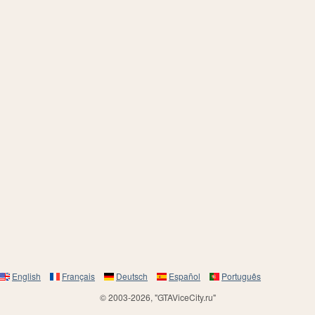
English
Français
Deutsch
Español
Português
© 2003-2026, "GTAViceCity.ru"