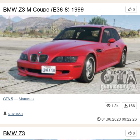
BMW Z3 M Coupe (E36-8) 1999
0
GTA 5
—
Машины
1.3k
166
slavaska
04.06.2023 09:22:26
BMW Z3
0