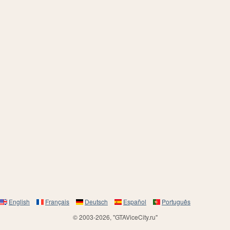
English
Français
Deutsch
Español
Português
© 2003-2026, "GTAViceCity.ru"