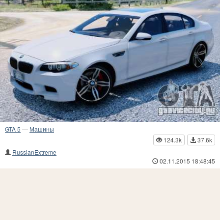
GTA 5
—
Машины
124.3k
37.6k
RussianExtreme
02.11.2015 18:48:45