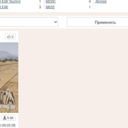
 E36 Touring
1
M235i
4
Другие
 E46
3
M635
1
Применить
5
5.8k
6 09:35:38