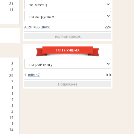
31
11
Audi RS5 Bleck
224
полный список
ТОП ЛУЧШИХ
3
2
1.
milcin7
0.0
29
7
Подробнее
1
1
4
1
2
14
1
12