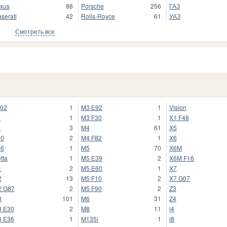
xus
88
Porsche
256
ГАЗ
serati
42
Rolls-Royce
61
УАЗ
Смотреть все
02
1
M3 E92
1
Vision
7
1
M3 F30
1
X1 F48
9
3
M4
61
X5
30
2
M4 F82
1
X6
36
1
M5
70
X6M
etta
1
M5 E39
2
X6M F16
1
2
M5 E60
1
X7
2
13
M5 F10
2
X7 G07
2 G87
2
M5 F90
2
Z3
3
101
M6
31
Z4
 E30
2
M8
11
i4
 E36
1
M135i
1
i8