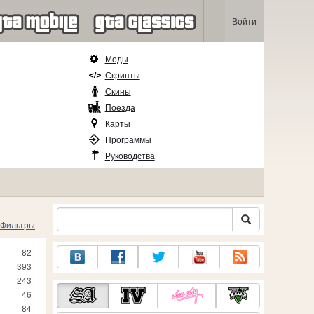
Войти
Моды
Скрипты
Скины
Поезда
Карты
Программы
Руководства
Фильтры
82
393
243
46
84