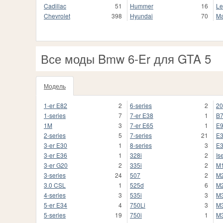
Cadillac
51
Hummer
16
Le
Chevrolet
398
Hyundai
70
Ma
Все моды Bmw 6-Er для GTA 5
Модель
1
1-er E82
2
6-series
2
20
1-series
7
7-er E38
1
B
1M
3
7-er E65
1
E
2-series
5
7-series
21
E
3-er E30
1
8-series
3
E
3-er E36
1
328i
2
Is
3-er G20
2
335i
2
M
3-series
24
507
2
M
3.0 CSL
1
525d
6
M
4-series
3
535i
3
M
5-er E34
4
750Li
3
M3
5-series
19
750i
1
M3