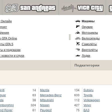
5 Онлайн
Машины
спорт
Оружие
бления
Мотоциклы
 GTA Online
Велосипеды
еты GTA 5
Самолёты
ы и подсказки
Вертолёты
: новости и слухи
Лодки
Прицепы
Подкатегории
initi
14
Mazda
134
Subaru
guar
63
Mercedes-Benz
633
Toyota
da
38
Mitsubishi
112
Volkswagen
mborghini
324
Nissan
427
Volvo
nd Rover
61
Peugeot
75
ВАЗ