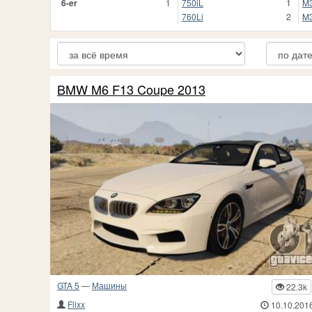
6-er
1
750iL
1
M3
760Li
2
M3
BMW M6 F13 Coupe 2013
GTA 5
—
Машины
22.3k
Flixx
10.10.201