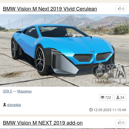
BMW Vision M Next 2019 Vivid Cerulean
0
GTA 5
—
Машины
722
24
slavaska
12.05.2023 11:15:49
BMW Vision M NEXT 2019 add-on
0