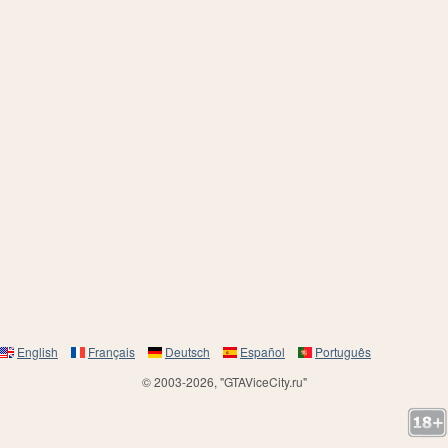
English
Français
Deutsch
Español
Português
© 2003-2026, "GTAViceCity.ru"