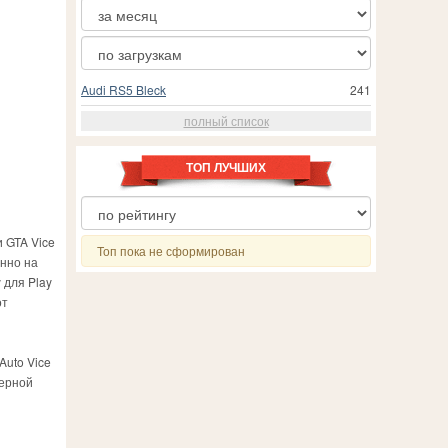
Audi RS5 Bleck
241
полный список
ТОП ЛУЧШИХ
и GTA Vice
Топ пока не сформирован
енно на
 для Play
от
Auto Vice
верной