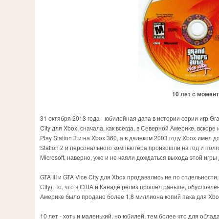
10 лет с момента
31 октября 2013 года - юбилейная дата в истории серии игр Gra
City для Xbox, сначала, как всегда, в Северной Америке, вскор
Play Station 3 и на Xbox 360, а в далеком 2003 году Xbox имел 
Station 2 и персонального компьютера произошли на год и полго
Microsoft, наверно, уже и не чаяли дождаться выхода этой игры
GTA III и GTA Vice City для Xbox продавались не по отдельности, 
City). То, что в США и Канаде релиз прошел раньше, обусловле
Америке было продано более 1,8 миллиона копий пака для Xbox
10 лет - хоть и маленький, но юбилей, тем более что для обла