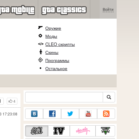
Войти
Оружие
Моды
CLEO скрипты
Скины
Программы
Остальное
4
3 17:23:08