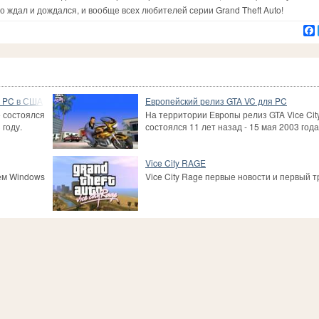
кто ждал и дождался, и вообще всех любителей серии Grand Theft Auto!
я PC в США
Европейский релиз GTA VC для PC
е состоялся
На территории Европы релиз GTA Vice Cit
году.
состоялся 11 лет назад - 15 мая 2003 года
Vice City RAGE
ем Windows
Vice City Rage первые новости и первый 