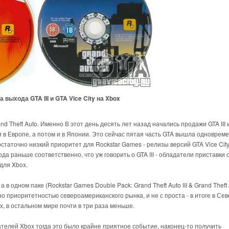
 выхода GTA III и GTA Vice City на Xbox
nd Theft Auto. Именно В этот день десять лет назад начались продажи GTA III 
е и в Европе, а потом и в Японии. Это сейчас пятая часть GTA вышла одноврем
достаточно низкий приоритет для Rockstar Games - релизы версий GTA Vice City
да раньше соответственно, что уж говорить о GTA III - обладатели приставки 
 для Xbox.
а в одном паке (Rockstar Games Double Pack: Grand Theft Auto III & Grand Theft 
но приоритетностью североамериканского рынка, и не с проста - в итоге в Се
, в остальном мире почти в три раза меньше.
дателей Xbox тогда это было крайне приятное событие, наконец-то получить