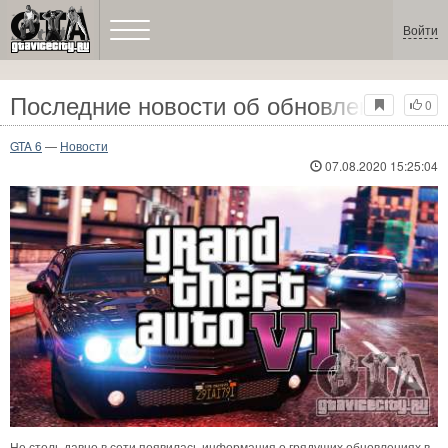
Войти
Последние новости об обновлениях GT
0
GTA 6
—
Новости
07.08.2020 15:25:04
Не столь давно в сети появилась информация о грядущих обновлениях в