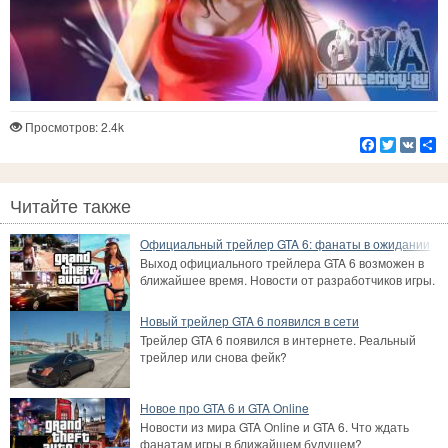
Просмотров: 2.4k
Facebook
Twitter
VK
Р
Читайте также
Официальный трейлер GTA 6: фанаты в ожидании
Выход официального трейлера GTA 6 возможен в
ближайшее время. Новости от разработчиков игры.
Новый трейлер GTA 6 появился в сети
Трейлер GTA 6 появился в интернете. Реальный
трейлер или снова фейк?
Новое про GTA 6 и GTA Online
Новости из мира GTA Online и GTA 6. Что ждать
фанатам игры в ближайшем будущем?