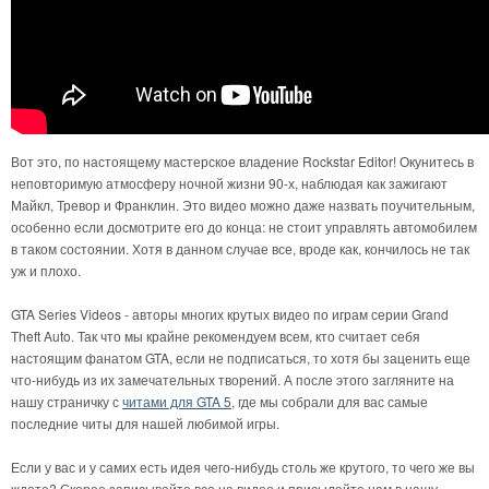
Вот это, по настоящему мастерское владение Rockstar Editor! Окунитесь в
неповторимую атмосферу ночной жизни 90-х, наблюдая как зажигают
Майкл, Тревор и Франклин. Это видео можно даже назвать поучительным,
особенно если досмотрите его до конца: не стоит управлять автомобилем
в таком состоянии. Хотя в данном случае все, вроде как, кончилось не так
уж и плохо.
GTA Series Videos - авторы многих крутых видео по играм серии Grand
Theft Auto. Так что мы крайне рекомендуем всем, кто считает себя
настоящим фанатом GTA, если не подписаться, то хотя бы заценить еще
что-нибудь из их замечательных творений. А после этого загляните на
нашу страничку с
читами для GTA 5
, где мы собрали для вас самые
последние читы для нашей любимой игры.
Если у вас и у самих есть идея чего-нибудь столь же крутого, то чего же вы
ждете? Скорее записывайте все на видео и присылайте нам в нашу