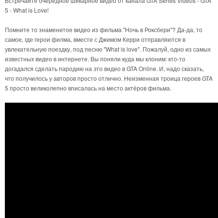
Встречайте очередное шикарное видео от канала GTA Series Videos - GTA
5 - What is Love!
Помните то знаменитое видео из фильма "Ночь в Роксбери"? Да-да, то
самое, где герои филма, вместе с Джимом Керри отправляются в
увлекательную поездку, под песню "What is love". Пожалуй, одно из самых
известных видео в интернете. Вы поняли куда мы клоним: кто-то
догадался сделать пародию на это видео в GTA Online. И, надо сказать,
что получилось у авторов просто отлично. Неизменная троица героев GTA
5 просто великолепно вписалась на место актёров фильма.