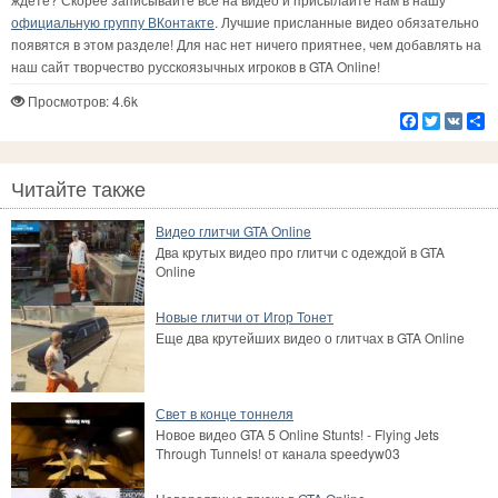
официальную группу ВКонтакте
. Лучшие присланные видео обязательно
появятся в этом разделе! Для нас нет ничего приятнее, чем добавлять на
наш сайт творчество русскоязычных игроков в GTA Online!
Просмотров: 4.6k
Facebook
Twitter
VK
Р
Читайте также
Видео глитчи GTA Online
Два крутых видео про глитчи с одеждой в GTA
Online
Новые глитчи от Игор Тонет
Еще два крутейших видео о глитчах в GTA Online
Свет в конце тоннеля
Новое видео GTA 5 Online Stunts! - Flying Jets
Through Tunnels! от канала speedyw03