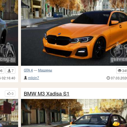
GTA 4
—
Машины
96
7
34
milcin7
6 02:16:40
07.03.202
BMW M3 Xadisa S1
0