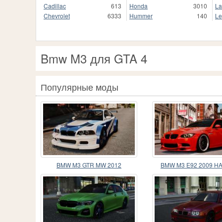
Cadillac
613
Honda
3010
La
Chevrolet
6333
Hummer
140
Le
Bmw M3 для GTA 4
Популярные моды
BMW M3 GTR MW 2012
BMW M3 E92 2009 