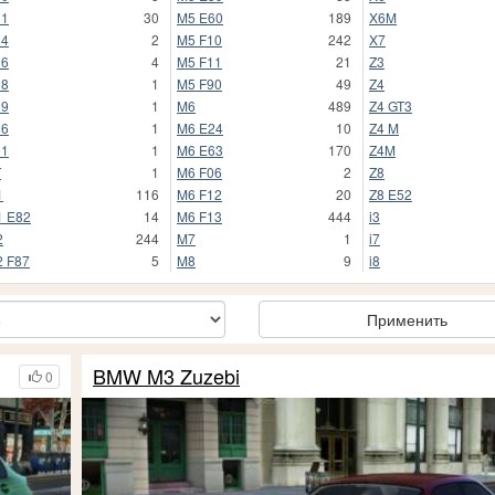
31
30
M5 E60
189
X6M
34
2
M5 F10
242
X7
36
4
M5 F11
21
Z3
38
1
M5 F90
49
Z4
39
1
M6
489
Z4 GT3
66
1
M6 E24
10
Z4 M
91
1
M6 E63
170
Z4M
T
1
M6 F06
2
Z8
1
116
M6 F12
20
Z8 E52
 E82
14
M6 F13
444
i3
2
244
M7
1
i7
 F87
5
M8
9
i8
Применить
BMW M3 Zuzebi
0