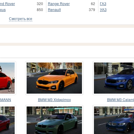
nd Rover
320
Range Rover
62
ГАЗ
xus
850
Renault
379
УАЗ
Смотреть все
HAMANN
BMW M3 Xidapimox
BMW M3 Calam