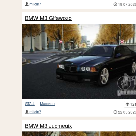
milcin7
19.07.202
BMW M3 Gifawozo
GTA 4
—
Машины
12
milcin7
22.05.202
BMW M3 Jucmeqix