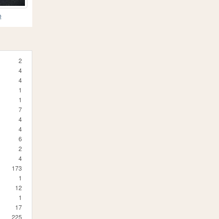
o
2
4
4
1
1
7
4
4
6
2
4
173
1
12
1
17
225