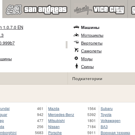
h 1.0.7.0 EN
Машины
.3
Мотоциклы
0.999b7
Вертолеты
Самолеты
ашины
Моды
Скины
Подкатегории
undai
461
Mazda
1564
Subaru
guar
942
Mercedes-Benz
5392
Toyota
ep
477
Mitsubishi
1801
Volkswagen
da
256
Nissan
7184
ВАЗ
mborghini
5683
Porsche
5911
Военная техника