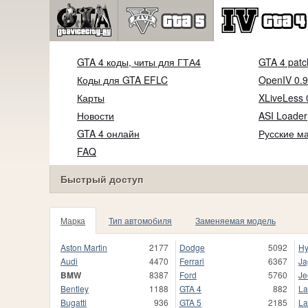
GTA 4 коды, читы для ГТА4
GTA 4 patc
Коды для GTA EFLC
OpenIV 0.9
Карты
XLiveLess 
Новости
ASI Loader
GTA 4 онлайн
Русские м
FAQ
Быстрый доступ
Марка
Тип автомобиля
Заменяемая модель
Aston Martin
2177
Dodge
5092
Hy
Audi
4470
Ferrari
6367
Ja
BMW
8387
Ford
5760
Je
Bentley
1188
GTA 4
882
La
Bugatti
936
GTA 5
2185
La