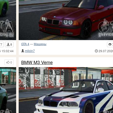
GTA 4
—
Машины
77
8
milcin7
6 15:02:44
29.07.202
BMW M3 Veme
0