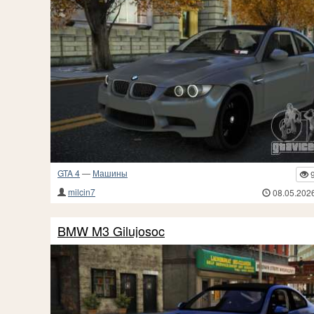
GTA 4
—
Машины
milcin7
08.05.202
BMW M3 Gilujosoc