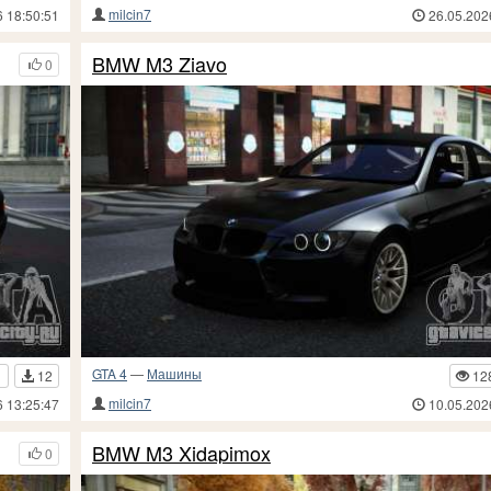
milcin7
6 18:50:51
26.05.202
BMW M3 Ziavo
0
GTA 4
—
Машины
1
12
12
milcin7
6 13:25:47
10.05.202
BMW M3 Xidapimox
0