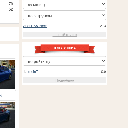
176
52
Audi RS5 Bleck
213
полный список
ТОП ЛУЧШИХ
1.
milcin7
0.0
Подробнее
id