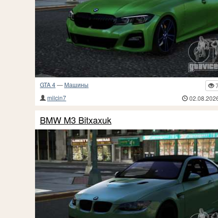
GTA 4
—
Машины
milcin7
02.08.202
BMW M3 Bitxaxuk