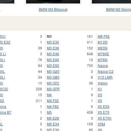
i
BMW M3 Bitxaxuk
BMW M3 Niom
5Ci
3
M3
181
M8 F92
5i E32
1
M3 E30
411
M135i
0I
39
M3 E36
152
M235i
0 Li
3
M3 E46
648
M760E
0Li
76
M3 E90
12
M760i
0i
94
M3 E92
750
Nazca
0iL
44
M3 G20
2
Nazca C2
0Li
34
M3 G80
8
V12 LMR
0i
10
M3 GT2
36
Vision
0CSi
226
M3 GTR
1
X1
0i
15
M4
9
X3
02
211
M4 F32
1
X5
pina
1
M4 F82
6
X5 E53
pina B7
1
M5
458
X5 E70
7
2
M5 E28
3
X5 E70h
SL
3
M5 E34
109
X5M
30
5
M5 E39
85
X6