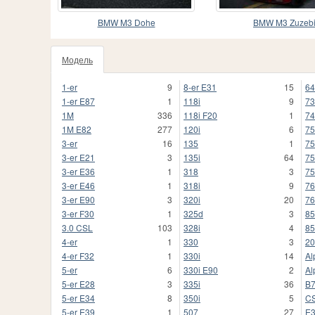
BMW M3 Dohe
BMW M3 Zuzeb
Модель
1-er
9
8-er E31
15
64
1-er E87
1
118i
9
73
1M
336
118i F20
1
74
1M E82
277
120i
6
75
3-er
16
135
1
75
3-er E21
3
135i
64
75
3-er E36
1
318
3
75
3-er E46
1
318i
9
76
3-er E90
3
320i
20
76
3-er F30
1
325d
3
85
3.0 CSL
103
328i
4
85
4-er
1
330
3
20
4-er F32
1
330i
14
Al
5-er
6
330i E90
2
Al
5-er E28
3
335i
36
B
5-er E34
8
350i
5
C
5-er E39
1
507
27
E