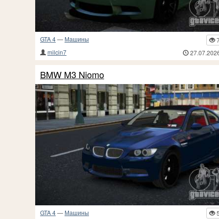
GTA 4
—
Машины
milcin7
27.07.202
BMW M3 Niomo
GTA 4
—
Машины