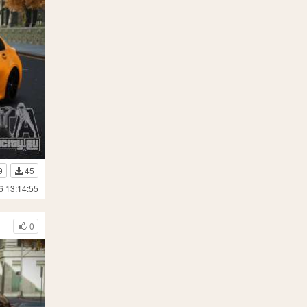
9
45
6 13:14:55
0