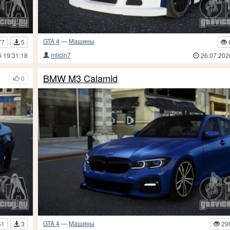
GTA 4
—
Машины
77
5
milcin7
6 19:31:18
26.07.202
BMW M3 Calamid
0
GTA 4
—
Машины
51
3
29