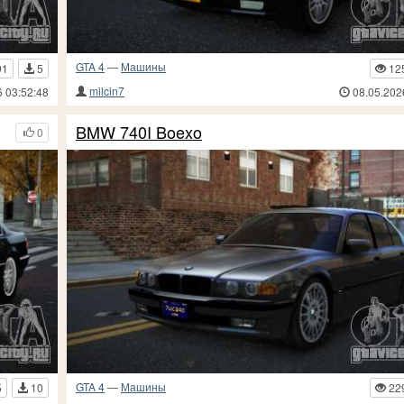
GTA 4
—
Машины
91
5
12
milcin7
6 03:52:48
08.05.202
BMW 740I Boexo
0
GTA 4
—
Машины
5
10
22