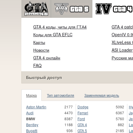
GTA 4 коды, читы для ГТА4
GTA 4 patc
Коды для GTA EFLC
OpenIV 0.9
Карты
XLiveLess 
Новости
ASI Loader
GTA 4 онлайн
Русские м
FAQ
Быстрый доступ
Марка
Тип автомобиля
Заменяемая модель
Aston Martin
2177
Dodge
5092
Hy
Audi
4470
Ferrari
6367
Ja
BMW
8387
Ford
5760
Je
Bentley
1188
GTA 4
882
La
Bugatti
936
GTA 5
2185
La