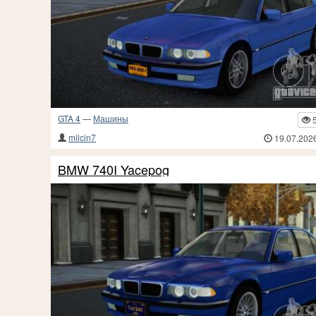
GTA 4
—
Машины
milcin7
19.07.202
BMW 740I Yacepog