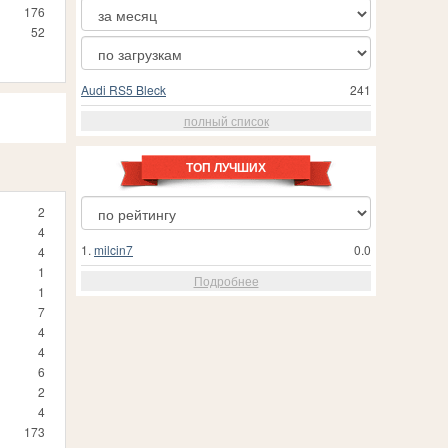
176
52
Audi RS5 Bleck
241
полный список
ТОП ЛУЧШИХ
2
4
1.
milcin7
0.0
4
1
Подробнее
1
7
4
4
6
2
4
173