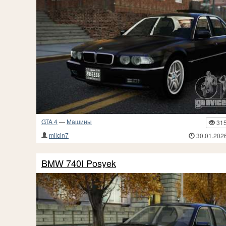
GTA 4
—
Машины
31
milcin7
30.01.202
BMW 740I Posyek