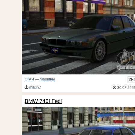
GTA 4
—
Машины
milcin7
30.07.202
BMW 740I Feci