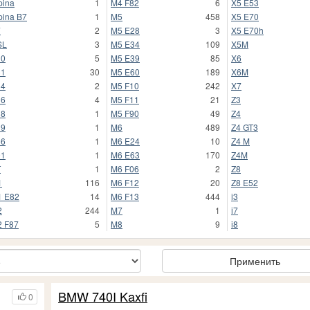
pina
1
M4 F82
6
X5 E53
pina B7
1
M5
458
X5 E70
7
2
M5 E28
3
X5 E70h
SL
3
M5 E34
109
X5M
30
5
M5 E39
85
X6
31
30
M5 E60
189
X6M
34
2
M5 F10
242
X7
36
4
M5 F11
21
Z3
38
1
M5 F90
49
Z4
39
1
M6
489
Z4 GT3
66
1
M6 E24
10
Z4 M
91
1
M6 E63
170
Z4M
T
1
M6 F06
2
Z8
1
116
M6 F12
20
Z8 E52
 E82
14
M6 F13
444
i3
2
244
M7
1
i7
 F87
5
M8
9
i8
Применить
BMW 740I Kaxfi
0