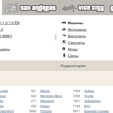
h 1.0.7.0 EN
Машины
.3
Мотоциклы
0.999b7
Вертолеты
Самолеты
ашины
Моды
Скины
Подкатегории
undai
461
Mazda
1564
Subaru
guar
942
Mercedes-Benz
5392
Toyota
ep
477
Mitsubishi
1801
Volkswagen
da
256
Nissan
7184
ВАЗ
mborghini
5683
Porsche
5911
Военная техника