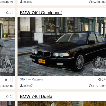
milcin7
6 03:46:19
04.03.202
BMW 740I Qumiponef
0
GTA 4
—
Машины
9
14
27
milcin7
6 16:52:46
31.01.202
BMW 740I Duefa
0