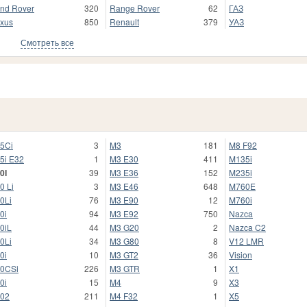
nd Rover
320
Range Rover
62
ГАЗ
xus
850
Renault
379
УАЗ
Смотреть все
5Ci
3
M3
181
M8 F92
5i E32
1
M3 E30
411
M135i
0I
39
M3 E36
152
M235i
0 Li
3
M3 E46
648
M760E
0Li
76
M3 E90
12
M760i
0i
94
M3 E92
750
Nazca
0iL
44
M3 G20
2
Nazca C2
0Li
34
M3 G80
8
V12 LMR
0i
10
M3 GT2
36
Vision
0CSi
226
M3 GTR
1
X1
0i
15
M4
9
X3
02
211
M4 F32
1
X5