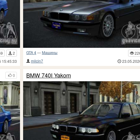
GTA 4
—
Машины
59
2
22
milcin7
6 15:45:33
23.05.202
BMW 740I Yakom
0