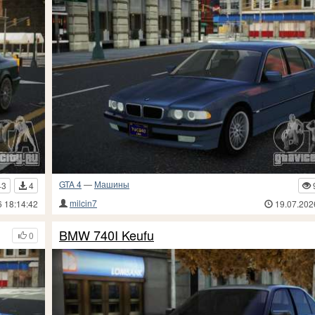
GTA 4
—
Машины
43
4
milcin7
6 18:14:42
19.07.202
BMW 740I Keufu
0