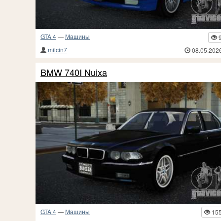
GTA 4
—
Машины
milcin7
08.05.202
BMW 740I Nuixa
GTA 4
—
Машины
15