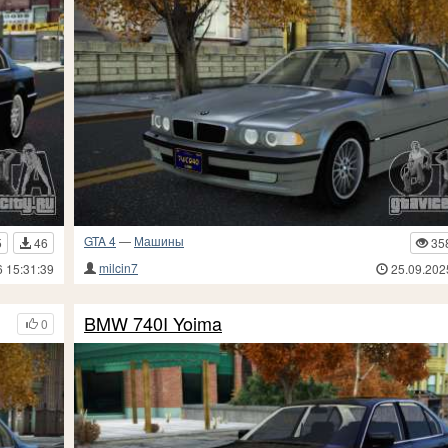
GTA 4
—
Машины
5
46
35
milcin7
6 15:31:39
25.09.202
BMW 740I Yoima
0