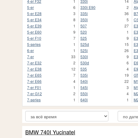
4-er F32
1
330i
14
Al
5-er
6
330i E90
2
Al
5-er E28
3
335i
36
B
5-er E34
8
350i
5
C
5-er E39
1
507
27
E
5-er E60
9
520
1
E
5-er F10
7
525
9
E
5-series
1
525d
15
E
6-er
1
525i
26
E
7-er
33
530I
9
E
7-er E32
2
530d
6
E
7-er E38
12
535
4
E
7-er E65
7
535i
19
G
7-er E66
4
540i
22
M
7-er F01
1
545i
3
M1
7-er G12
2
550i
4
M
7-series
1
640i
1
M2
BMW 740I Yucinatel