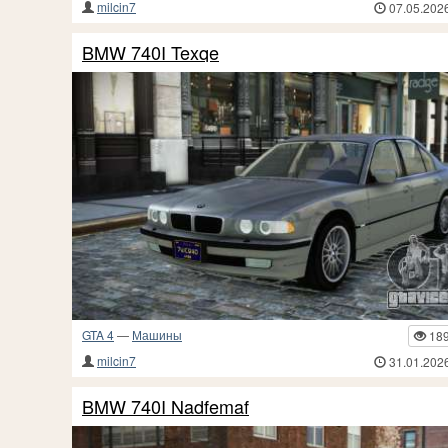
milcin7
07.05.202
BMW 740I Texqe
GTA 4
—
Машины
18
milcin7
31.01.202
BMW 740I Nadfemaf