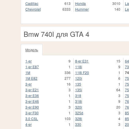
Cadillac
613
Honda
3010
La
Chevrolet
6333
Hummer
140
Le
Bmw 740I для GTA 4
Модель
1-er
9
8-er E31
15
64
1-er E87
1
118i
9
73
1M
336
118i F20
1
74
1M E82
277
120i
6
75
3-er
16
135
1
75
3-er E21
3
135i
64
75
3-er E36
1
318
3
75
3-er E46
1
318i
9
76
3-er E90
3
320i
20
76
3-er F30
1
325d
3
85
3.0 CSL
103
328i
4
85
4-er
1
330
3
20