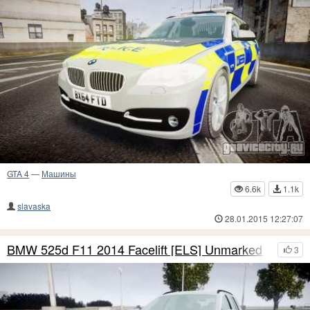
GTA 4
—
Машины
6.6k
1.1k
slavaska
28.01.2015 12:27:07
BMW 525d F11 2014 Facelift [ELS] Unmarked
3