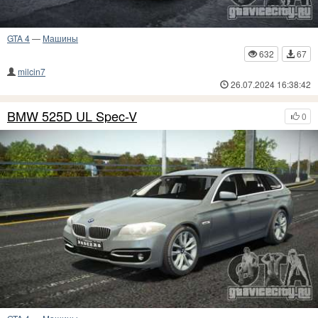
GTA 4
—
Машины
632
67
milcin7
26.07.2024 16:38:42
BMW 525D UL Spec-V
0