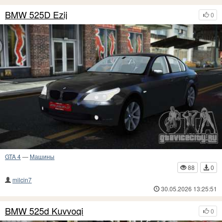
BMW 525D Ezij
0
GTA 4
—
Машины
88
0
milcin7
30.05.2026 13:25:51
BMW 525d Kuvvoqi
0