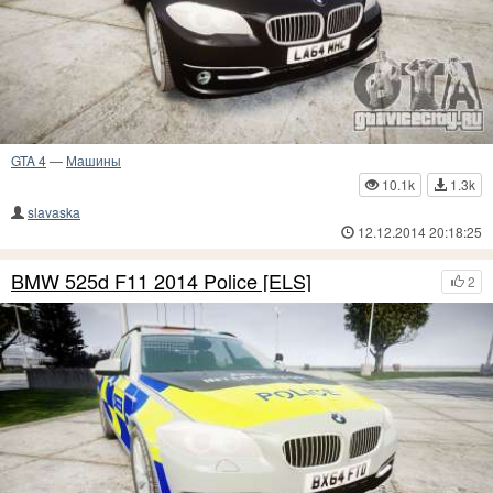
GTA 4
—
Машины
10.1k
1.3k
slavaska
12.12.2014 20:18:25
BMW 525d F11 2014 Police [ELS]
2