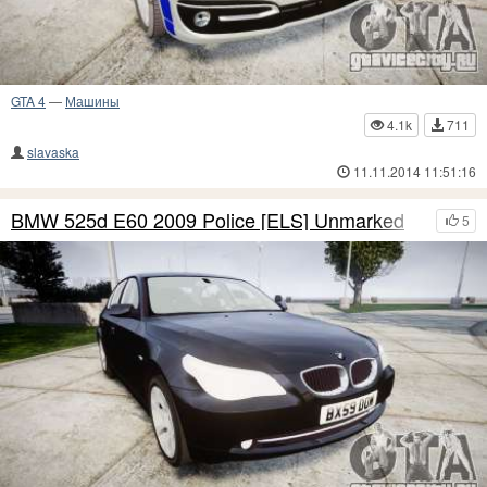
GTA 4
—
Машины
4.1k
711
slavaska
11.11.2014 11:51:16
BMW 525d E60 2009 Police [ELS] Unmarked
5