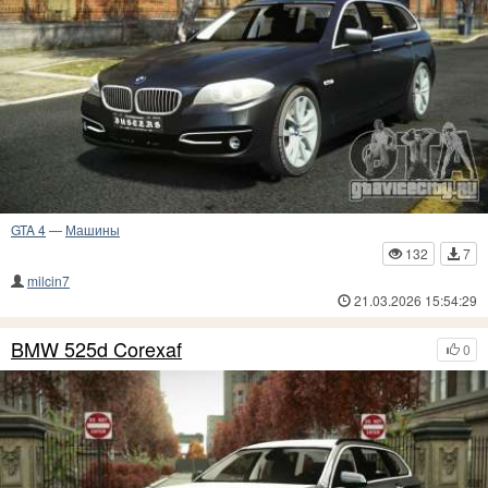
GTA 4
—
Машины
132
7
milcin7
21.03.2026 15:54:29
BMW 525d Corexaf
0