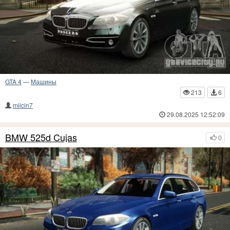
GTA 4
—
Машины
213
6
milcin7
29.08.2025 12:52:09
BMW 525d Cujas
0