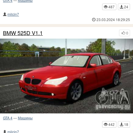
GTA 4
—
Машины
487
24
milcin7
23.03.2024 18:29:25
BMW 525D V1.1
0
GTA 4
—
Машины
442
18
milcin7