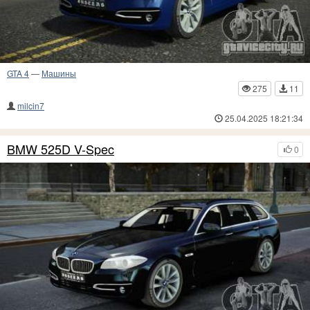
GTA 4
—
Машины
275
11
milcin7
25.04.2025 18:21:34
BMW 525D V-Spec
0