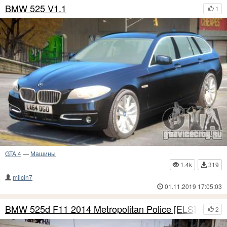
BMW 525 V1.1
1
GTA 4
—
Машины
1.4k
319
milcin7
01.11.2019 17:05:03
BMW 525d F11 2014 Metropolitan Police [ELS]
2