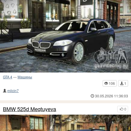
GTA 4
—
Машины
106
1
milcin7
30.05.2026 11:36:03
BMW 525d Meqtuyeva
0