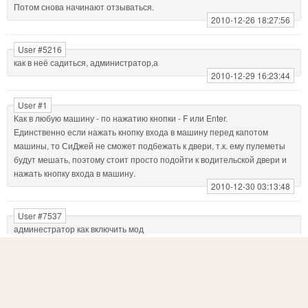
Потом снова начинают отзываться.
2010-12-26 18:27:56
User #5216
как в неё садиться, администратор,а
2010-12-29 16:23:44
User #1
Как в любую машину - по нажатию кнопки - F или Enter.
Единственно если нажать кнопку входа в машину перед капотом
машины, то СиДжей не сможет подбежать к двери, т.к. ему пулеметы
будут мешать, поэтому стоит просто подойти к водительской двери и
нажать кнопку входа в машину.
2010-12-30 03:13:48
User #7537
админестратор как включить мод
2011-01-16 18:17:03
User #7600
а он булет заменяет
2011-01-17 19:04:55