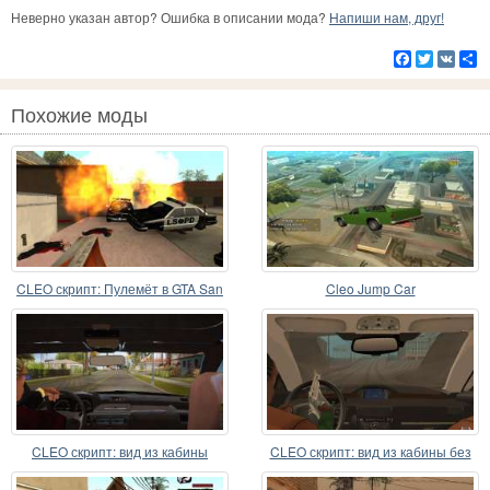
Неверно указан автор? Ошибка в описании мода?
Напиши нам, друг!
Facebook
Twitter
VK
Р
Похожие моды
CLEO скрипт: Пулемёт в GTA San
Cleo Jump Car
Andreas
CLEO скрипт: вид из кабины
CLEO скрипт: вид из кабины без
NumPad