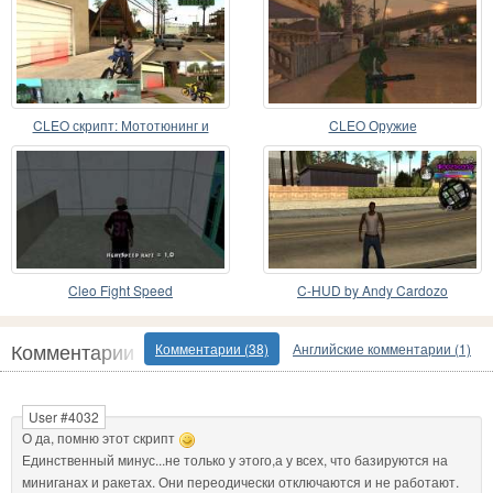
CLEO скрипт: Мототюнинг и
CLEO Оружие
мотофристайл
Cleo Fight Speed
C-HUD by Andy Cardozo
Комментарии
Комментарии (38)
Английские комментарии (1)
User #4032
О да, помню этот скрипт
Единственный минус...не только у этого,а у всех, что базируются на
миниганах и ракетах. Они переодически отключаются и не работают.