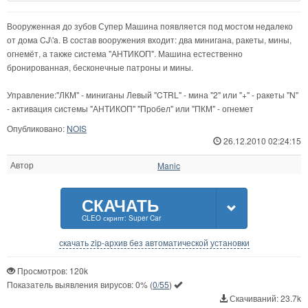
Вооруженная до зубов Супер Машина появляется под мостом недалеко
от дома CJ\'a. В состав вооружения входит: два минигана, ракеты, мины,
огнемёт, а также система "АНТИКОП". Машина естественно
бронированная, бесконечные патроны и мины.
Управление:"ЛКМ" - миниганы Левый "CTRL" - мина "2" или "+" - ракеты "N"
- активация системы "АНТИКОП" "Пробел" или "ПКМ" - огнемет
Опубликовано:
NOIS
26.12.2010 02:24:15
Автор
Manic
СКАЧАТЬ
CLEO скрипт: Super Car
скачать zip-архив без автоматической установки
Просмотров: 120k
Показатель выявления вирусов:
0%
(
0/55
)
Скачиваний: 23.7k