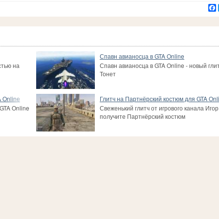
Спавн авианосца в GTA Online
стью на
Спавн авианосца в GTA Online - новый гли
Тонет
 Online
Глитч на Партнёрский костюм для GTA Onl
GTA Online
Свеженький глитч от игрового канала Игор
получите Партнёрский костюм