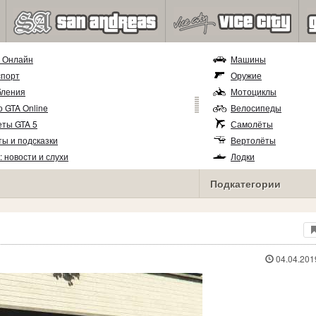
5 Онлайн
Машины
спорт
Оружие
бления
Мотоциклы
 GTA Online
Велосипеды
еты GTA 5
Самолёты
ы и подсказки
Вертолёты
: новости и слухи
Лодки
Прицепы
Подкатегории
04.04.201