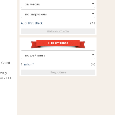
Audi RS5 Bleck
241
полный список
ТОП ЛУЧШИХ
и Grand
1.
milcin7
0.0
Подробнее
ов, у
й к ГТА,