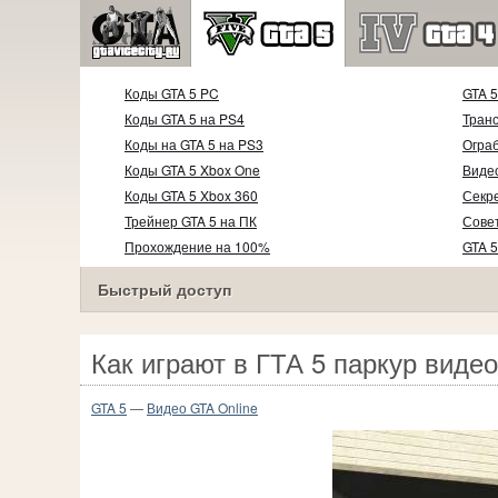
Коды GTA 5 PC
GTA 
Коды GTA 5 на PS4
Тран
Коды на GTA 5 на PS3
Огра
Коды GTA 5 Xbox One
Видео
Коды GTA 5 Xbox 360
Секр
Трейнер GTA 5 на ПК
Совет
Прохождение на 100%
GTA 5
Видео прохождение
Быстрый доступ
Как играют в ГТА 5 паркур видео
GTA 5
—
Видео GTA Online