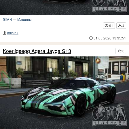
GTA 4
—
Машины
91
4
milcin7
31.05.2026 13:35:51
Koenigsegg Agera Jayga S13
0