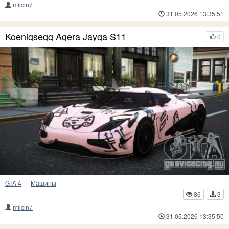
milcin7
31.05.2026 13:35:51
Koenigsegg Agera Jayga S11
0
GTA 4
—
Машины
86
3
milcin7
31.05.2026 13:35:50