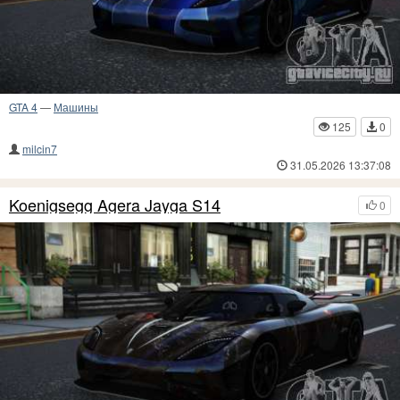
GTA 4
—
Машины
125
0
milcin7
31.05.2026 13:37:08
Koenigsegg Agera Jayga S14
0