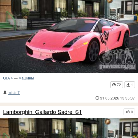
GTA 4
—
Машины
72
1
milcin7
31.05.2026 13:35:37
Lamborghini Gallardo Sadrel S1
0