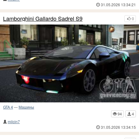
31.05.2026 13:34:21
Lamborghini Gallardo Sadrel S9
0
GTA 4
—
Машины
94
4
milcin7
31.05.2026 13:34:15