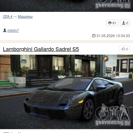
GTA 4
—
Машины
81
0
milcin7
31.05.2026 13:34:33
Lamborghini Gallardo Sadrel S5
0