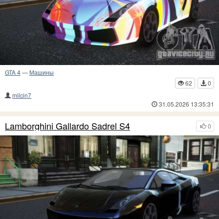
GTA 4
—
Машины
62
0
milcin7
31.05.2026 13:35:31
Lamborghini Gallardo Sadrel S4
0