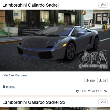
Lamborghini Gallardo Sadrel
0
GTA 4
—
Машины
190
25
milcin7
31.05.2026 13:35:39
Lamborghini Gallardo Sadrel S2
0