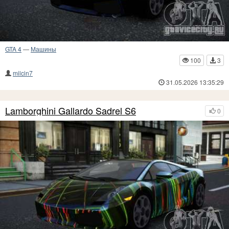
GTA 4
—
Машины
100
3
milcin7
31.05.2026 13:35:29
Lamborghini Gallardo Sadrel S6
0