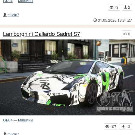
GTA 4
—
Машины
73
2
milcin7
31.05.2026 13:34:27
Lamborghini Gallardo Sadrel S7
0
GTA 4
—
Машины
107
13
milcin7