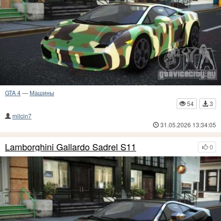
GTA 4
—
Машины
54
3
milcin7
31.05.2026 13:34:05
Lamborghini Gallardo Sadrel S11
0