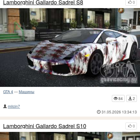
Lamborghini Gallardo Sadrel S8
0
GTA 4
—
Машины
84
2
milcin7
31.05.2026 13:34:13
Lamborghini Gallardo Sadrel S10
0