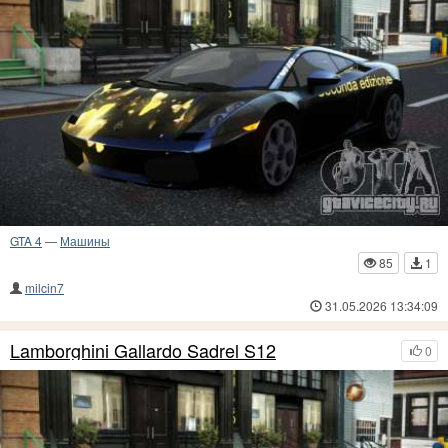
GTA 4
—
Машины
85
1
milcin7
31.05.2026 13:34:09
Lamborghini Gallardo Sadrel S12
0