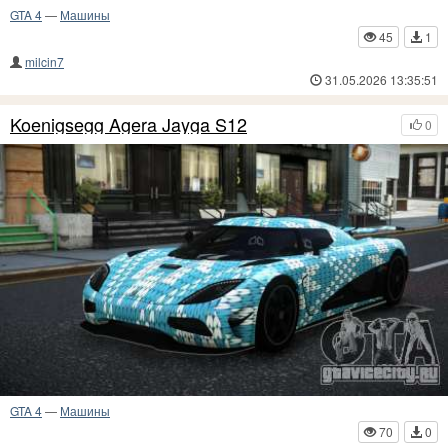
GTA 4
—
Машины
45
1
milcin7
31.05.2026 13:35:51
Koenigsegg Agera Jayga S12
0
GTA 4
—
Машины
70
0