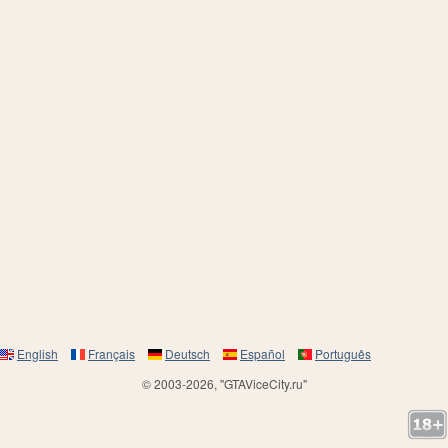
English
Français
Deutsch
Español
Português
© 2003-2026, "GTAViceCity.ru"