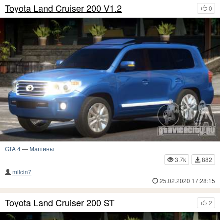
Toyota Land Cruiser 200 V1.2
0
GTA 4
—
Машины
3.7k
882
milcin7
25.02.2020 17:28:15
Toyota Land Cruiser 200 ST
2