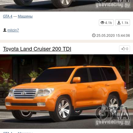
GTA 4
—
Машины
4.1k
1.1k
milcin7
25.05.2020 15:44:06
Toyota Land Cruiser 200 TDI
0