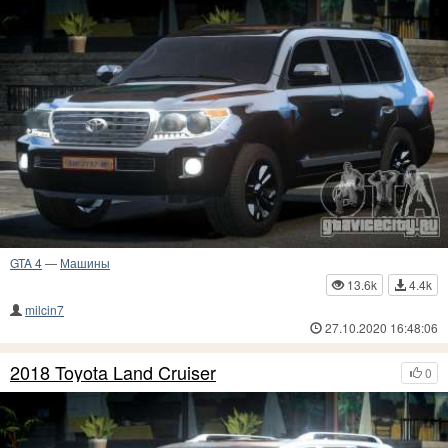
GTA 4
—
Машины
13.6k
4.4k
milcin7
27.10.2020 16:48:06
2018 Toyota Land Cruiser
0