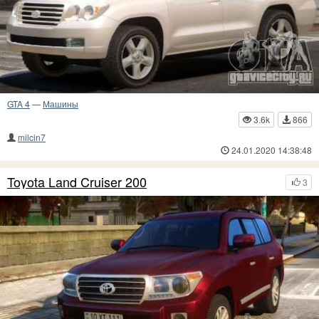
GTA 4
—
Машины
3.6k
866
milcin7
24.01.2020 14:38:48
Toyota Land Cruiser 200
3