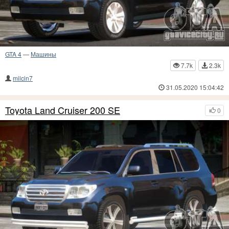
GTA 4
—
Машины
7.7k
2.3k
milcin7
31.05.2020 15:04:42
Toyota Land Cruiser 200 SE
0