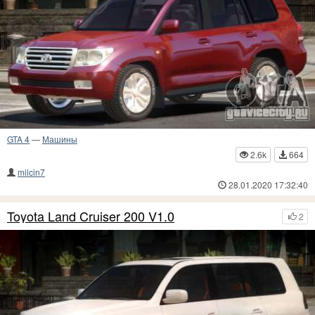
GTA 4
—
Машины
2.6k
664
milcin7
28.01.2020 17:32:40
Toyota Land Cruiser 200 V1.0
2