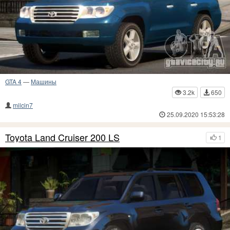
GTA 4
—
Машины
3.2k
650
milcin7
25.09.2020 15:53:28
Toyota Land Cruiser 200 LS
1