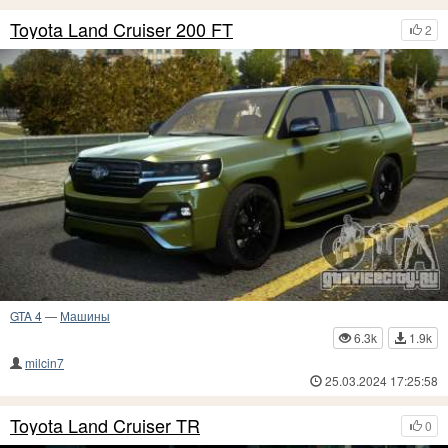
Toyota Land Cruiser 200 FT
2
GTA 4
—
Машины
6.3k
1.9k
milcin7
25.03.2024 17:25:58
Toyota Land Cruiser TR
0