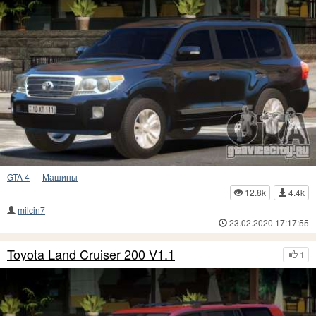
GTA 4
—
Машины
12.8k
4.4k
milcin7
23.02.2020 17:17:55
Toyota Land Cruiser 200 V1.1
1