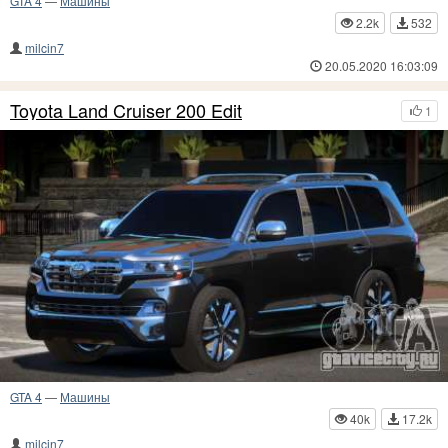
GTA 4
—
Машины
2.2k
532
milcin7
20.05.2020 16:03:09
Toyota Land Cruiser 200 Edit
1
GTA 4
—
Машины
40k
17.2k
milcin7