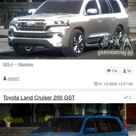
GTA 4
—
Машины
15k
5k
milcin7
01.10.2020 15:57:59
Toyota Land Cruiser 200 GST
0