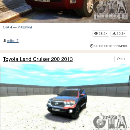
GTA 4
—
Машины
28.6k
10.1k
milcin7
20.03.2018 11:34:03
Toyota Land Cruiser 200 2013
21