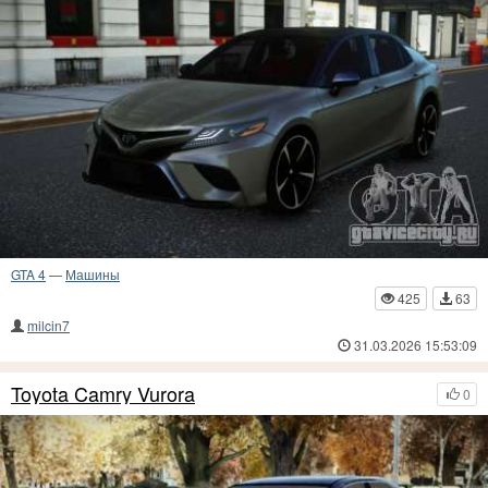
GTA 4
—
Машины
425
63
milcin7
31.03.2026 15:53:09
Toyota Camry Vurora
0