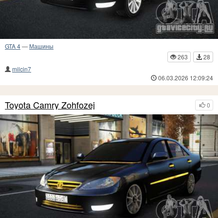
GTA 4
—
Машины
263
28
milcin7
06.03.2026 12:09:24
Toyota Camry Zohfozej
0