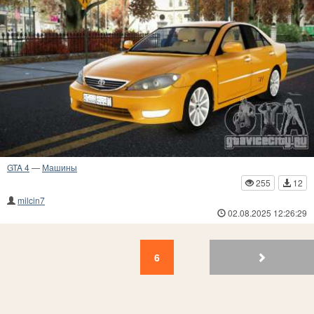
GTA 4
—
Машины
255
12
milcin7
02.08.2025 12:26:29
6
5
4
3
2
1
6