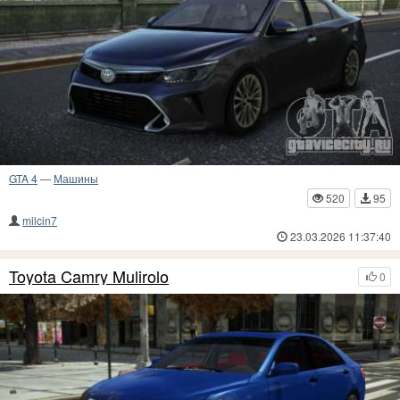
GTA 4
—
Машины
520
95
milcin7
23.03.2026 11:37:40
Toyota Camry Mulirolo
0