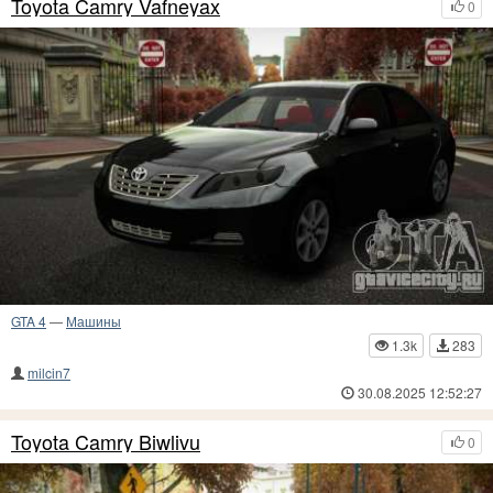
Toyota Camry Vafneyax
0
GTA 4
—
Машины
1.3k
283
milcin7
30.08.2025 12:52:27
Toyota Camry Biwlivu
0