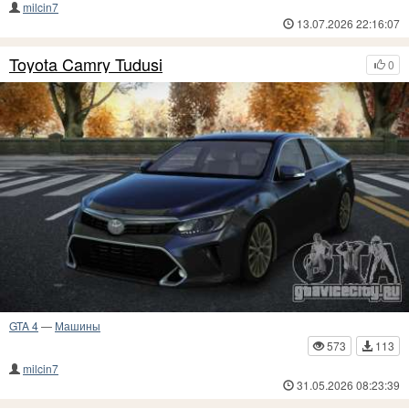
milcin7
13.07.2026 22:16:07
Toyota Camry Tudusi
0
GTA 4
—
Машины
573
113
milcin7
31.05.2026 08:23:39