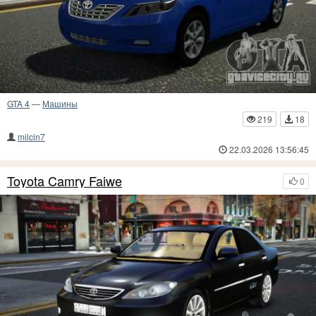
GTA 4
—
Машины
219
18
milcin7
22.03.2026 13:56:45
Toyota Camry Faiwe
0