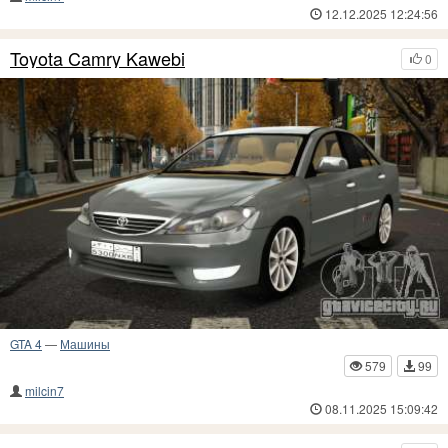
12.12.2025 12:24:56
Toyota Camry Kawebi
0
GTA 4
—
Машины
579
99
milcin7
08.11.2025 15:09:42