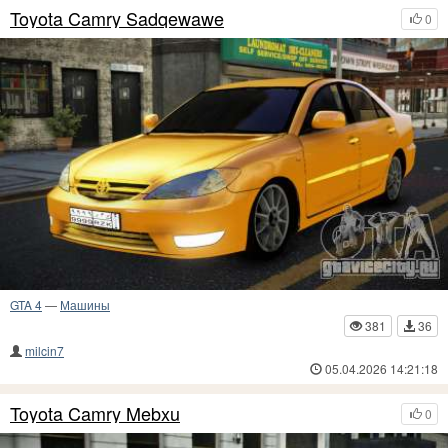
Toyota Camry Sadqewawe
0
GTA 4
—
Машины
381
36
milcin7
05.04.2026 14:21:18
Toyota Camry Mebxu
0