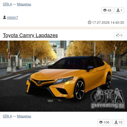
GTA 4
—
Машины
48
1
milcin7
17.07.2026 14:40:30
Toyota Camry Lapdazes
0
GTA 4
—
Машины
106
10