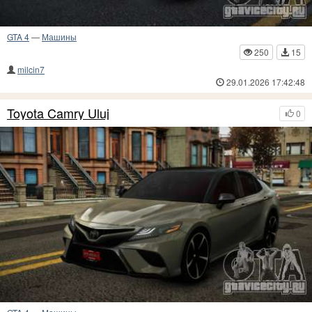
GTA 4
—
Машины
250
15
milcin7
29.01.2026 17:42:48
Toyota Camry Uluj
0