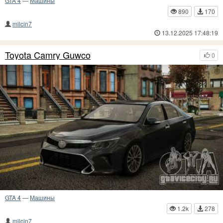
GTA 4
—
Машины
890
170
milcin7
13.12.2025 17:48:19
Toyota Camry Guwco
0
GTA 4
—
Машины
1.2k
278
milcin7